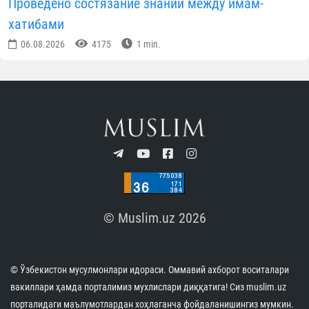
Проведено состязание знаний между имам-
хатибами
06.08.2026
4175
1 min.
© Muslim.uz 2026
© Ўзбекистон мусулмонлари идораси. Оммавий ахборот воситалари
вакиллари ҳамда порталимиз мухлислари диққатига! Сиз muslim.uz
порталидаги маълумотлардан хоҳлаганча фойдаланишингиз мумкин.