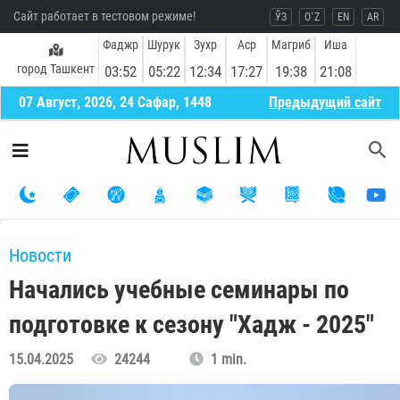
Сайт работает в тестовом режиме!
ЎЗ
O`Z
EN
AR
Фаджр
Шурук
Зухр
Аср
Магриб
Иша
город Ташкент
03:52
05:22
12:34
17:27
19:38
21:08
07 Август, 2026, 24 Сафар, 1448
Предыдущий сайт
Новости
Начались учебные семинары по
подготовке к сезону "Хадж - 2025"
15.04.2025
24244
1 min.