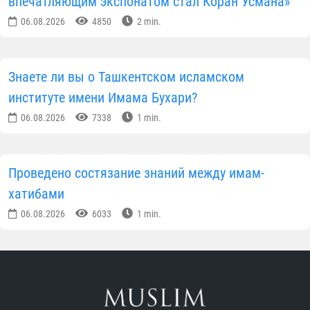
впечатляющим экспонатом стал Коран Усмана»
06.08.2026
4850
2 min.
Знаете ли вы о Ташкентском исламском
институте имени Имама Бухари?
06.08.2026
7338
1 min.
Проведено состязание знаний между имам-
хатибами
06.08.2026
6033
1 min.