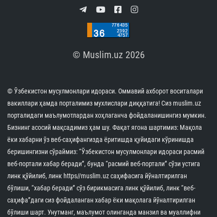
© Muslim.uz 2026
© Ўзбекистон мусулмонлари идораси. Оммавий ахборот воситалари
вакиллари ҳамда порталимиз мухлислари диққатига! Сиз muslim.uz
порталидаги маълумотлардан хоҳлаганча фойдаланишингиз мумкин.
Бизнинг асосий мақсадимиз ҳам шу. Фақат ягона шартимиз: Мақола
ёки хабарни ўз веб-саҳифангизда ёритишда қуйидаги кўринишда
беришингизни сўраймиз: “Ўзбекистон мусулмонлари идораси расмий
веб-портали хабар беради”, бунда “расмий веб-портали” сўзи устига
линк қўйилиб, линк https//muslim.uz саҳифасига йўналтирилган
бўлиши, “хабар беради” сўз бирикмасига линк қўйилиб, линк “веб-
саҳифа”даги сиз фойдаланган хабар ёки мақолага йўналтирилган
бўлиши шарт. Унутманг, маълумот олинганда манзил ва муаллифни