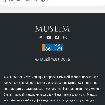
07.08.2026
1580
1 min.
© Muslim.uz 2026
© Ўзбекистон мусулмонлари идораси. Оммавий ахборот воситалари
вакиллари ҳамда порталимиз мухлислари диққатига! Сиз muslim.uz
порталидаги маълумотлардан хоҳлаганча фойдаланишингиз мумкин.
Бизнинг асосий мақсадимиз ҳам шу. Фақат ягона шартимиз: Мақола
ёки хабарни ўз веб-саҳифангизда ёритишда қуйидаги кўринишда