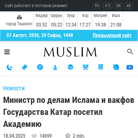
Сайт работает в тестовом режиме!
ЎЗ
O`Z
EN
AR
Фаджр
Шурук
Зухр
Аср
Магриб
Иша
город Ташкент
03:52
05:22
12:34
17:27
19:38
21:08
07 Август, 2026, 24 Сафар, 1448
Предыдущий сайт
Новости
Министр по делам Ислама и вакфов
Государства Катар посетил
Академию
18.04.2025
14699
2 min.