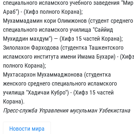
специального исламского учебного заведения "Мир
Араб") - (Хифз полного Корана);
Мухаммадамин кори Олимжонов (студент среднего
специального исламского училища "Саййид
Мухиддин махдум") — (Хифз 15 частей Корана);
Зилолахон Фарходова (студентка Ташкентского
исламского института имени Имама Бухари) - (Хиф
полного Корана);
Мухтасархон Мухаммаджонова (студентка
женского среднего специального исламского
училища "Хадичаи Кубро") - (Хифз 15 частей
Корана).
Пресс-служба Управления мусульман Узбекистана
Новости мира