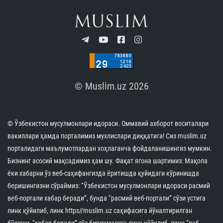
© Muslim.uz 2026
© Ўзбекистон мусулмонлари идораси. Оммавий ахборот воситалари
вакиллари ҳамда порталимиз мухлислари диққатига! Сиз muslim.uz
порталидаги маълумотлардан хоҳлаганча фойдаланишингиз мумкин.
Бизнинг асосий мақсадимиз ҳам шу. Фақат ягона шартимиз: Мақола
ёки хабарни ўз веб-саҳифангизда ёритишда қуйидаги кўринишда
беришингизни сўраймиз: “Ўзбекистон мусулмонлари идораси расмий
веб-портали хабар беради”, бунда “расмий веб-портали” сўзи устига
линк қўйилиб, линк https//muslim.uz саҳифасига йўналтирилган