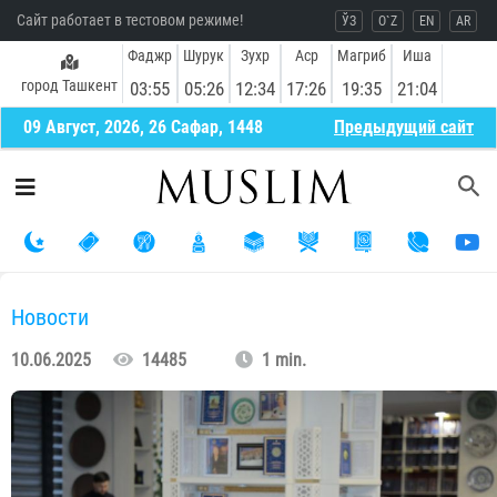
Сайт работает в тестовом режиме!
ЎЗ
O`Z
EN
AR
Фаджр
Шурук
Зухр
Аср
Магриб
Иша
город Ташкент
03:55
05:26
12:34
17:26
19:35
21:04
09 Август, 2026, 26 Сафар, 1448
Предыдущий сайт
Новости
10.06.2025
14485
1 min.