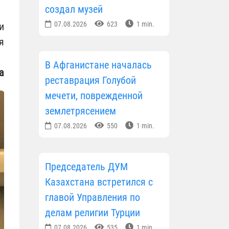
создал музей
07.08.2026
623
1 min.
и
я
В Афганистане началась
а
реставрация Голубой
мечети, поврежденной
землетрясением
07.08.2026
550
1 min.
Председатель ДУМ
Казахстана встретился с
главой Управления по
делам религии Турции
07.08.2026
535
1 min.