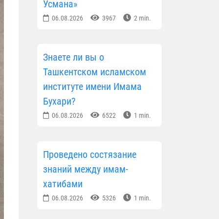
Усмана»
06.08.2026
3967
2 min.
Знаете ли вы о
Ташкентском исламском
институте имени Имама
Бухари?
06.08.2026
6522
1 min.
Проведено состязание
знаний между имам-
хатибами
06.08.2026
5326
1 min.