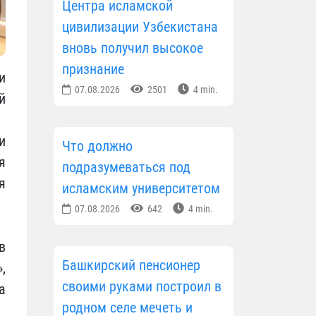
Центра исламской
цивилизации Узбекистана
вновь получил высокое
признание
и
07.08.2026
2501
4 min.
й
и
Что должно
я
подразумеваться под
я
исламским университетом
07.08.2026
642
4 min.
в
Башкирский пенсионер
,
своими руками построил в
а
родном селе мечеть и