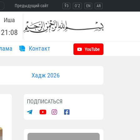
Предыдущий сайт
ЎЗ
O`Z
EN
AR
Иша
21:08
лама
Контакт
YouTube
Хадж 2026
ПОДПИСАТЬСЯ