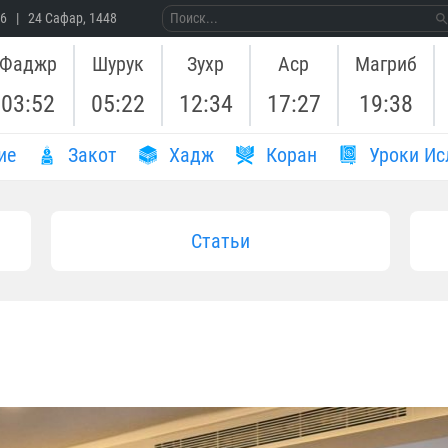
26 | 24 Сафар, 1448
Фаджр
Шурук
Зухр
Аср
Магриб
03:52
05:22
12:34
17:27
19:38
ие
Закот
Хадж
Коран
Уроки Ис
Статьи