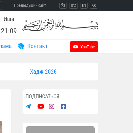
Предыдущий сайт
ЎЗ
O`Z
EN
AR
Иша
21:09
лама
Контакт
YouTube
Хадж 2026
ПОДПИСАТЬСЯ