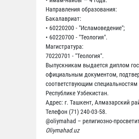
• имам-наибы — 4 года.
Направления образования:
Бакалавриат:
• 60220200 - "Исламоведение";
• 60220700 - "Теология".
Магистратура:
70220701 - "Теология".
Выпускникам выдается диплом гос
официальным документом, подтвер
соответствующим специальностям 
Республике Узбекистан.
Адрес: г. Ташкент, Алмазарский рай
Телефон (71) 240-03-58.
@oliymahad – религиозно-просвети
Oliymahad.uz