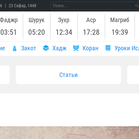
26 | 23 Сафар, 1448
Фаджр
Шурук
Зухр
Аср
Магриб
03:51
05:20
12:34
17:28
19:39
ие
Закот
Хадж
Коран
Уроки Ис
Статьи