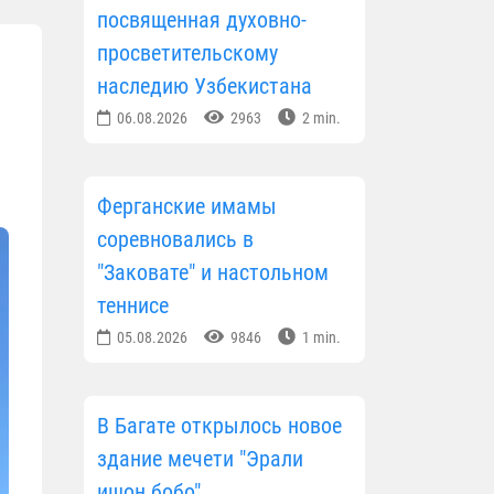
посвященная духовно-
просветительскому
наследию Узбекистана
06.08.2026
2963
2 min.
Ферганские имамы
соревновались в
"Заковате" и настольном
теннисе
05.08.2026
9846
1 min.
В Багате открылось новое
здание мечети "Эрали
ишон бобо"