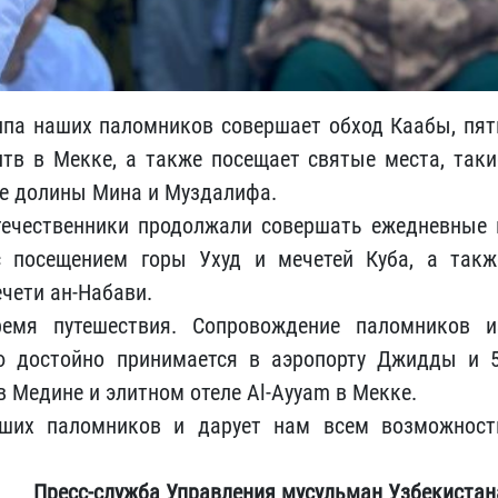
ппа наших паломников совершает обход Каабы, пят
в в Мекке, а также посещает святые места, таки
кже долины Мина и Муздалифа.
течественники продолжали совершать ежедневные 
 посещением горы Ухуд и мечетей Куба, а такж
чети ан-Набави.
емя путешествия. Сопровождение паломников и
ю достойно принимается в аэропорту Джидды и 5
 Медине и элитном отеле Al-Ayyam в Мекке.
ших паломников и дарует нам всем возможност
Пресс-служба Управления мусульман Узбекистан