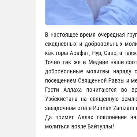
В настоящее время очередная гру
ежедневных и добровольных молит
как горы Арафат, Нур, Савр, а та
Точно так же в Медине наши соо
добровольные молитвы наряду с
посещением Священной Равзы и ме
Гости Аллаха почитаются во вр
Узбекистана на священную земл
звездочном отеле Pulman Zamzam в
Да примет Аллах поклонение на
молиться возле Байтуллы!