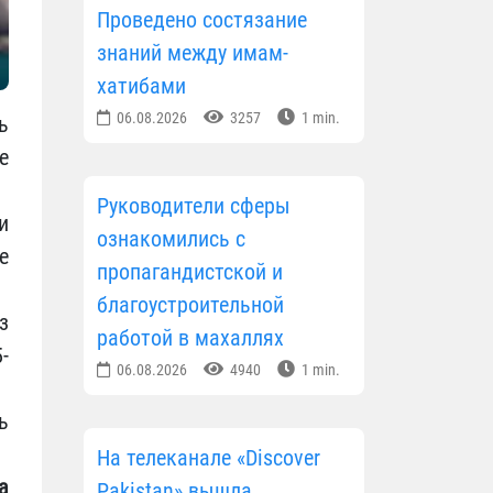
Проведено состязание
знаний между имам-
хатибами
06.08.2026
3257
1 min.
ь
е
Руководители сферы
и
ознакомились с
е
пропагандистской и
благоустроительной
з
работой в махаллях
-
06.08.2026
4940
1 min.
ь
На телеканале «Discover
а
Pakistan» вышла