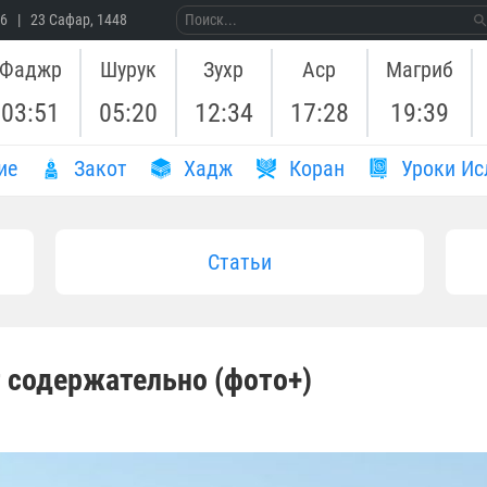
26 | 23 Сафар, 1448
Фаджр
Шурук
Зухр
Аср
Магриб
03:51
05:20
12:34
17:28
19:39
ие
Закот
Хадж
Коран
Уроки Ис
Статьи
 содержательно (фото+)