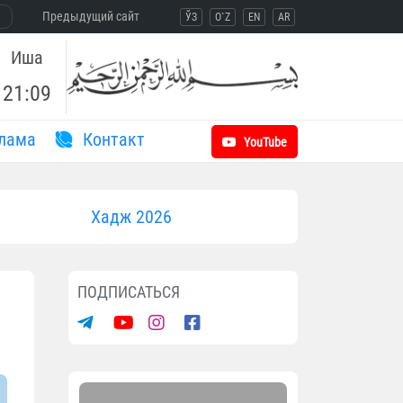
Предыдущий сайт
ЎЗ
O`Z
EN
AR
Иша
21:09
лама
Контакт
YouTube
Хадж 2026
ПОДПИСАТЬСЯ