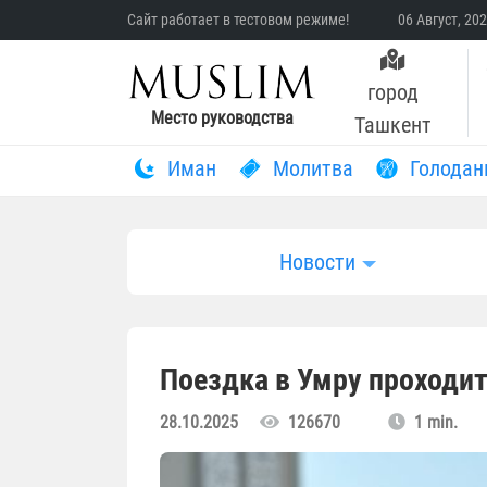
Сайт работает в тестовом режиме!
06 Август, 20
город
Место руководства
Ташкент
Иман
Молитва
Голодан
Новости
Поездка в Умру проходит
28.10.2025
126670
1 min.