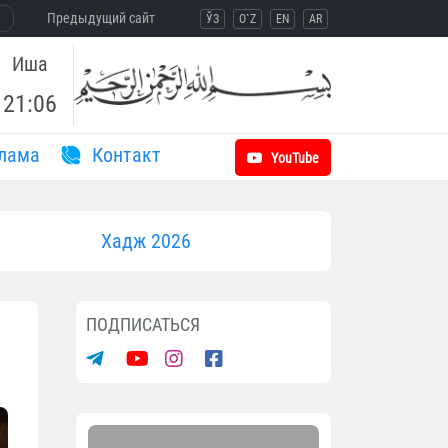
Предыдущий сайт
ЎЗ
O`Z
EN
AR
Иша
21:06
лама
Контакт
YouTube
Хадж 2026
ПОДПИСАТЬСЯ