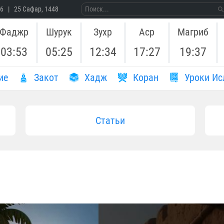
26 | 25 Сафар, 1448
Фаджр
Шурук
Зухр
Аср
Магриб
03:53
05:25
12:34
17:27
19:37
ие
Закот
Хадж
Коран
Уроки Ис
Статьи