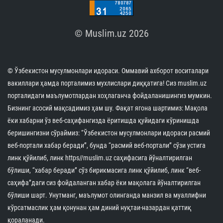
© Muslim.uz 2026
© Ўзбекистон мусулмонлари идораси. Оммавий ахборот воситалари
вакиллари ҳамда порталимиз мухлислари диққатига! Сиз muslim.uz
порталидаги маълумотлардан хоҳлаганча фойдаланишингиз мумкин.
Бизнинг асосий мақсадимиз ҳам шу. Фақат ягона шартимиз: Мақола
ёки хабарни ўз веб-саҳифангизда ёритишда қуйидаги кўринишда
беришингизни сўраймиз: “Ўзбекистон мусулмонлари идораси расмий
веб-портали хабар беради”, бунда “расмий веб-портали” сўзи устига
линк қўйилиб, линк https//muslim.uz саҳифасига йўналтирилган
бўлиши, “хабар беради” сўз бирикмасига линк қўйилиб, линк “веб-
саҳифа”даги сиз фойдаланган хабар ёки мақолага йўналтирилган
бўлиши шарт. Унутманг, маълумот олинганда манзил ва муаллифни
кўрсатмаслик ҳам қонунан ҳам диний нуқтаи-назардан қаттиқ
қораланади.