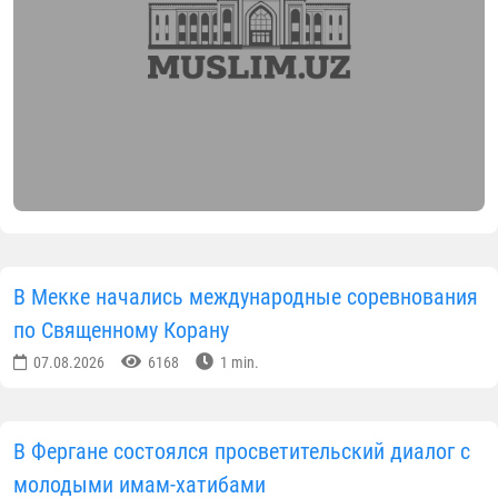
В Мекке начались международные соревнования
по Священному Корану
07.08.2026
6168
1 min.
В Фергане состоялся просветительский диалог с
молодыми имам-хатибами