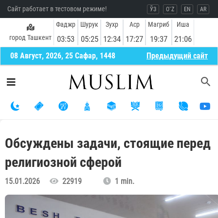
Сайт работает в тестовом режиме!
ЎЗ
O`Z
EN
AR
Фаджр
Шурук
Зухр
Аср
Магриб
Иша
город Ташкент
03:53
05:25
12:34
17:27
19:37
21:06
08 Август, 2026, 25 Сафар, 1448
Предыдущий сайт
Обсуждены задачи, стоящие перед
религиозной сферой
15.01.2026
22919
1 min.