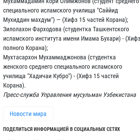
Мухаммадамин кори Олимжонов (студент среднего
специального исламского училища "Саййид
Мухиддин махдум") — (Хифз 15 частей Корана);
Зилолахон Фарходова (студентка Ташкентского
исламского института имени Имама Бухари) - (Хиф
полного Корана);
Мухтасархон Мухаммаджонова (студентка
женского среднего специального исламского
училища "Хадичаи Кубро") - (Хифз 15 частей
Корана).
Пресс-служба Управления мусульман Узбекистана
Новости мира
ПОДЕЛИТЬСЯ ИНФОРМАЦИЕЙ В СОЦИАЛЬНЫХ СЕТЯХ