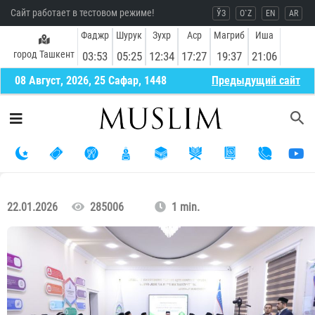
Сайт работает в тестовом режиме!
ЎЗ
O`Z
EN
AR
Фаджр
Шурук
Зухр
Аср
Магриб
Иша
город Ташкент
03:53
05:25
12:34
17:27
19:37
21:06
08 Август, 2026, 25 Сафар, 1448
Предыдущий сайт
22.01.2026
285006
1 min.