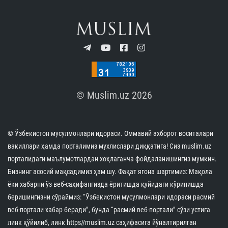
© Muslim.uz 2026
© Ўзбекистон мусулмонлари идораси. Оммавий ахборот воситалари
вакиллари ҳамда порталимиз мухлислари диққатига! Сиз muslim.uz
порталидаги маълумотлардан хоҳлаганча фойдаланишингиз мумкин.
Бизнинг асосий мақсадимиз ҳам шу. Фақат ягона шартимиз: Мақола
ёки хабарни ўз веб-саҳифангизда ёритишда қуйидаги кўринишда
беришингизни сўраймиз: “Ўзбекистон мусулмонлари идораси расмий
веб-портали хабар беради”, бунда “расмий веб-портали” сўзи устига
линк қўйилиб, линк https//muslim.uz саҳифасига йўналтирилган