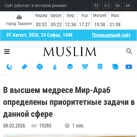
Сайт работает в тестовом режиме!
ЎЗ
O`Z
EN
AR
Фаджр
Шурук
Зухр
Аср
Магриб
Иша
город Ташкент
03:52
05:22
12:34
17:27
19:38
21:08
07 Август, 2026, 24 Сафар, 1448
Предыдущий сайт
В высшем медресе Мир-Араб
определены приоритетные задачи в
данной сфере
08.02.2026
19285
1 min.