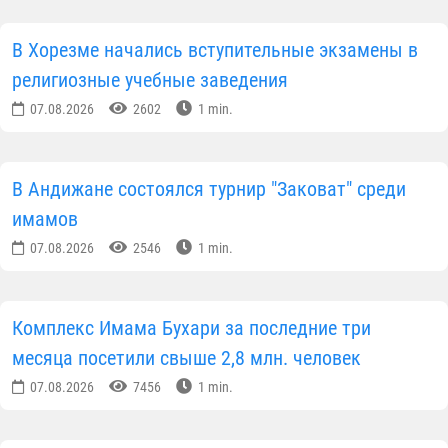
и моральная помощь 120 нуждающимся семьям;
• детям из нуждающихся семей были розданы
школьные формы на новый учебный год;
• Изучена деятельность имамов-хатибов, даны
практические рекомендации по дальнейшему
развитию управления мечетью и просветительской
работы.
По итогам мероприятия была проанализирована
проделанная работа и определены дальнейшие
задачи по оздоровлению религиозно-
просветительской среды в регионе и социальной
поддержке населения.
Пресс-служба Управления мусульман Узбекистана