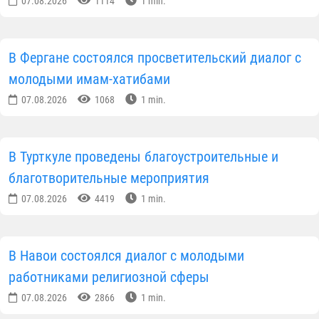
государства июля месяцем благоустройства и
милосердия в районе проведена
широкомасштабная работа. В частности, под
руководством имам-хатибов и прихожан мечети
были очищены улицы и окрестности мечети. Также
были проведены работы по благоустройству путем
хашара во дворах граждан с ограниченными
возможностями и инвалидностью.
Члены рабочей группы были закреплены за 10
мечетями и 20 махаллями Турткульского района,
где были проведены следующие благотворительны
мероприятия:
• С привлечением паломников было проведено
обследование проблемных семей в махаллях;
• При поддержке спонсоров оказана материальная