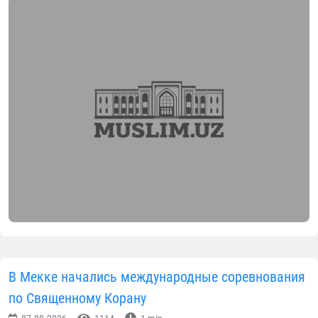
07.08.2026
4442
1 min.
В рамках совместной инициативы Управления
мусульман Узбекистана и Комитета по делам
религий "Проповедники добра и просвещения" в
Турткульском районе состоялось практическое
мероприятие. Процесс возглавлял кази Казията
мусульман Каракалпакстана Бахраматдин Разов.
На организационном собрании, состоявшемся в
районной соборной мечети "Мулла Жумабой",
собрались ответственные лица казията, главные
имам-хатибы, хаджи и председатели махаллей.
В связи с объявлением по инициативе главы