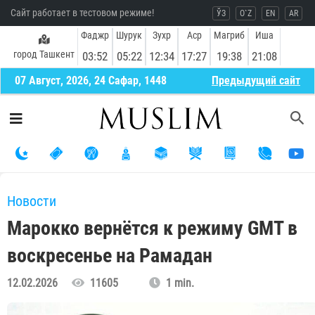
Сайт работает в тестовом режиме!
ЎЗ
O`Z
EN
AR
Фаджр
Шурук
Зухр
Аср
Магриб
Иша
город Ташкент
03:52
05:22
12:34
17:27
19:38
21:08
07 Август, 2026, 24 Сафар, 1448
Предыдущий сайт
Новости
Марокко вернётся к режиму GMT в
воскресенье на Рамадан
12.02.2026
11605
1 min.