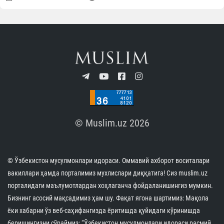
© Muslim.uz 2026
© Ўзбекистон мусулмонлари идораси. Оммавий ахборот воситалари
вакиллари ҳамда порталимиз мухлислари диққатига! Сиз muslim.uz
порталидаги маълумотлардан хоҳлаганча фойдаланишингиз мумкин.
Бизнинг асосий мақсадимиз ҳам шу. Фақат ягона шартимиз: Мақола
ёки хабарни ўз веб-саҳифангизда ёритишда қуйидаги кўринишда
беришингизни сўраймиз: “Ўзбекистон мусулмонлари идораси расмий