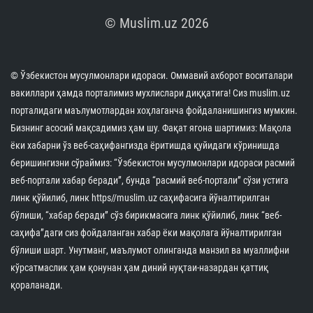
© Muslim.uz 2026
© Ўзбекистон мусулмонлари идораси. Оммавий ахборот воситалари
вакиллари ҳамда порталимиз мухлислари диққатига! Сиз muslim.uz
порталидаги маълумотлардан хоҳлаганча фойдаланишингиз мумкин.
Бизнинг асосий мақсадимиз ҳам шу. Фақат ягона шартимиз: Мақола
ёки хабарни ўз веб-саҳифангизда ёритишда қуйидаги кўринишда
беришингизни сўраймиз: “Ўзбекистон мусулмонлари идораси расмий
веб-портали хабар беради”, бунда “расмий веб-портали” сўзи устига
линк қўйилиб, линк https//muslim.uz саҳифасига йўналтирилган
бўлиши, “хабар беради” сўз бирикмасига линк қўйилиб, линк “веб-
саҳифа”даги сиз фойдаланган хабар ёки мақолага йўналтирилган
бўлиши шарт. Унутманг, маълумот олинганда манзил ва муаллифни
кўрсатмаслик ҳам қонунан ҳам диний нуқтаи-назардан қаттиқ
қораланади.