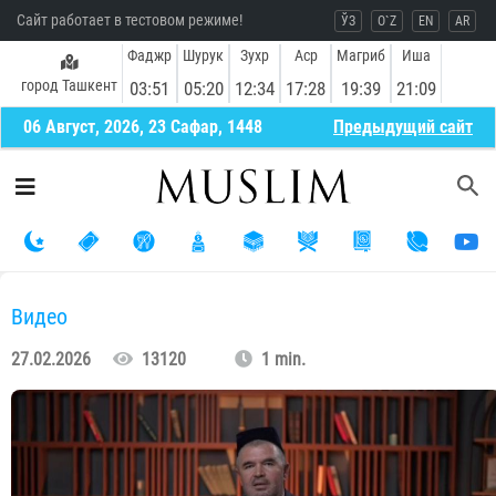
Сайт работает в тестовом режиме!
ЎЗ
O`Z
EN
AR
Фаджр
Шурук
Зухр
Аср
Магриб
Иша
город Ташкент
03:51
05:20
12:34
17:28
19:39
21:09
06 Август, 2026, 23 Сафар, 1448
Предыдущий сайт
Видео
27.02.2026
13120
1 min.