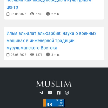
центр
05.08.2026
5730
2 min.
Ильм аль-алат аль-харбия: наука о военных
машинах в инженерной традиции
мусульманского Востока
05.08.2026
1371
3 min.