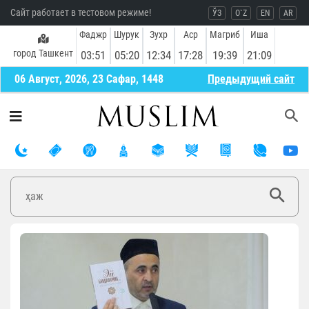
Сайт работает в тестовом режиме!
ЎЗ
O`Z
EN
AR
Фаджр
Шурук
Зухр
Аср
Магриб
Иша
город Ташкент
03:51
05:20
12:34
17:28
19:39
21:09
06 Август, 2026, 23 Сафар, 1448
Предыдущий сайт