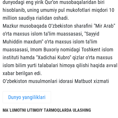
dunyodagi eng yirik Qur’on musobaqalaridan biri
hisoblanib, uning umumiy pul mukofotlari miqdori 10
million saudiya rialidan oshadi.
Mazkur musobaqada O‘zbekiston sharafini "Mir Arab"
o‘rta maxsus islom ta’lim muassasasi, "Sayyid
Muhiddin maxdum" o‘rta maxsus islom ta’lim
muassasasi, Imom Buxoriy nomidagi Toshkent islom
instituti hamda "Xadichai Kubro" qizlar o‘rta maxsus
islom bilim yurti talabalari himoya qilishi haqida avval
xabar berilgan edi.
O‘zbekiston musulmonlari idorasi Matbuot xizmati
Dunyo yangiliklari
MА`LUMOTNI IJTIMOIY TАRMOQLАRDА ULАSHING