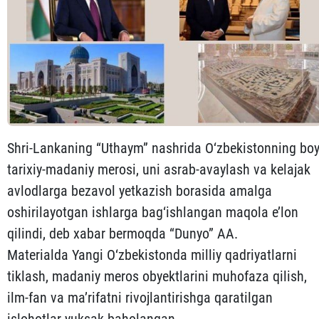
Shri-Lankaning “Uthaym” nashrida O‘zbekistonning bo
tarixiy-madaniy merosi, uni asrab-avaylash va kelajak
avlodlarga bezavol yetkazish borasida amalga
oshirilayotgan ishlarga bag‘ishlangan maqola e’lon
qilindi, deb xabar bermoqda “Dunyo” AA.
Materialda Yangi O‘zbekistonda milliy qadriyatlarni
tiklash, madaniy meros obyektlarini muhofaza qilish,
ilm-fan va ma’rifatni rivojlantirishga qaratilgan