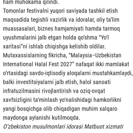
ham muhokama qilindi.
Tomonlar festivalni yuqori saviyada tashkil etish
maqsadida tegishli vazirlik va idoralar, oliy ta’lim
muassasalari, biznes hamjamiyati hamda tarmoq
uyushmalarini jalb etgan holda qo‘shma “Yo‘l
xaritasi”ni ishlab chiqishga kelishib oldilar.
Mutaxassislarning fikricha, “Malaysia–Uzbekistan
International Halal Fest 2027” nafaqat ikki mamlakat
o‘rtasidagi savdo-iqtisodiy aloqalarni mustahkamlaydi,
balki investitsiyalarni jalb etish, halol sanoati
infratuzilmasini rivojlantirish va oziq-ovqat
xavfsizligini ta’minlash yo‘nalishidagi hamkorlikni
yangi bosqichga olib chiqadigan muhim xalqaro
maydonga aylanishi kutilmoqda.
O‘zbekiston musulmonlari idorasi Matbuot xizmati