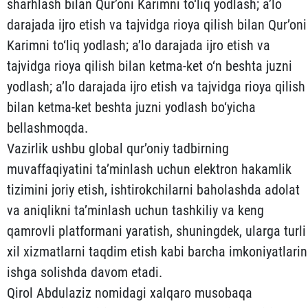
sharhlash bilan Qur’oni Karimni to‘liq yodlash; a’lo
darajada ijro etish va tajvidga rioya qilish bilan Qur’oni
Karimni to‘liq yodlash; a’lo darajada ijro etish va
tajvidga rioya qilish bilan ketma-ket o‘n beshta juzni
yodlash; a’lo darajada ijro etish va tajvidga rioya qilish
bilan ketma-ket beshta juzni yodlash bo‘yicha
bellashmoqda.
Vazirlik ushbu global qur’oniy tadbirning
muvaffaqiyatini ta’minlash uchun elektron hakamlik
tizimini joriy etish, ishtirokchilarni baholashda adolat
va aniqlikni ta’minlash uchun tashkiliy va keng
qamrovli platformani yaratish, shuningdek, ularga turli
xil xizmatlarni taqdim etish kabi barcha imkoniyatlarin
ishga solishda davom etadi.
Qirol Abdulaziz nomidagi xalqaro musobaqa