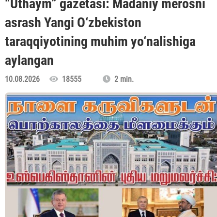
“Uthaym” gazetasi: Madaniy merosni
asrash Yangi O‘zbekiston
taraqqiyotining muhim yo‘nalishiga
aylangan
10.08.2026
18555
2 min.