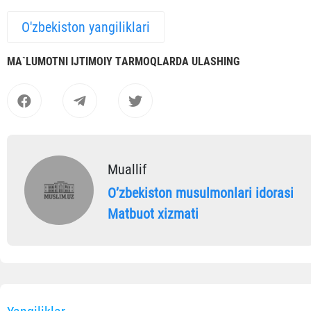
O'zbekiston yangiliklari
MА`LUMOTNI IJTIMOIY TАRMOQLАRDА ULАSHING
Muallif
Oʼzbekiston musulmonlari idorasi
Matbuot xizmati