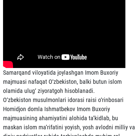
Samarqand viloyatida joylashgan Imom Buxoriy
majmuasi nafaqat O‘zbekiston, balki butun islom
olamida ulug‘ ziyoratgoh hisoblanadi.
O‘zbekiston musulmonlari idorasi raisi o‘rinbosari
Homidjon domla Ishmatbekov Imom Buxoriy
majmuasining ahamiyatini alohida ta’kidlab, bu
maskan islom ma’rifatini yoyish, yosh avlodni milliy va