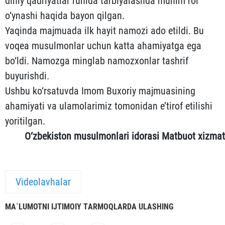
diniy qadriyatlar ruhida tarbiyalashda muhim rol
o‘ynashi haqida bayon qilgan.
Yaqinda majmuada ilk hayit namozi ado etildi. Bu
voqea musulmonlar uchun katta ahamiyatga ega
bo‘ldi. Namozga minglab namozxonlar tashrif
buyurishdi.
Ushbu ko‘rsatuvda Imom Buxoriy majmuasining
ahamiyati va ulamolarimiz tomonidan e’tirof etilishi
yoritilgan.
O‘zbekiston musulmonlari idorasi Matbuot xizmat
Videolavhalar
MА`LUMOTNI IJTIMOIY TАRMOQLАRDА ULАSHING