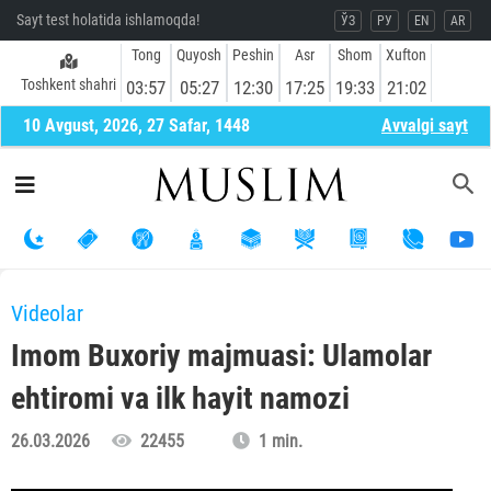
Sayt test holatida ishlamoqda!
ЎЗ
РУ
EN
AR
Tong
Quyosh
Peshin
Asr
Shom
Xufton
Toshkent shahri
03:57
05:27
12:30
17:25
19:33
21:02
10 Avgust, 2026, 27 Safar, 1448
Avvalgi sayt
Videolar
Imom Buxoriy majmuasi: Ulamolar
ehtiromi va ilk hayit namozi
26.03.2026
22455
1 min.