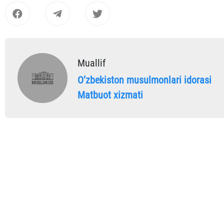
Muallif
Oʼzbekiston musulmonlari idorasi
Matbuot xizmati
OBUNA BO'LING