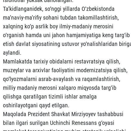
islohotlar yuksak baholangan.
Ta’kidlanganidek, so‘nggi yillarda O‘zbekistonda
ma’naviy-ma’rifiy sohani tubdan takomillashtirish,
xalqning ko‘p asrlik boy ilmiy-madaniy merosini
o‘rganish hamda uni jahon hamjamiyatiga keng targ‘ib
etish davlat siyosatining ustuvor yo‘nalishlaridan birig
aylandi.
Mamlakatda tarixiy obidalarni restavratsiya qilish,
muzeylar va arxivlar faoliyatini modernizatsiya qilish,
qo‘lyozmalarni asrab-avaylash va raqamlashtirish,
milliy madaniy merosni xalqaro miqyosda targ‘ib
qilishga qaratilgan tizimli ishlar amalga
oshirilayotgani qayd etilgan.
Maqolada Prezident Shavkat Mirziyoyev tashabbusi
bilan ilgari surilgan Uchinchi Renessans g‘oyasi