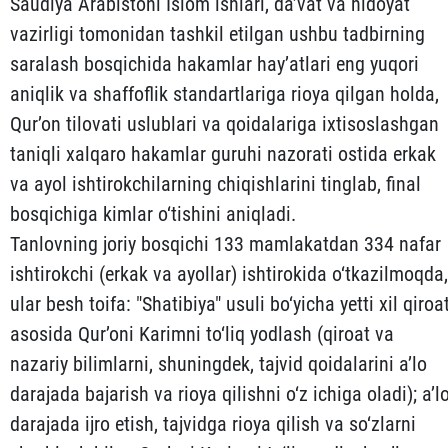
Saudiya Arabistoni Islom ishlari, da’vat va hidoyat
vazirligi tomonidan tashkil etilgan ushbu tadbirning
saralash bosqichida hakamlar hay’atlari eng yuqori
aniqlik va shaffoflik standartlariga rioya qilgan holda,
Qur’on tilovati uslublari va qoidalariga ixtisoslashgan
taniqli xalqaro hakamlar guruhi nazorati ostida erkak
va ayol ishtirokchilarning chiqishlarini tinglab, final
bosqichiga kimlar o‘tishini aniqladi.
Tanlovning joriy bosqichi 133 mamlakatdan 334 nafar
ishtirokchi (erkak va ayollar) ishtirokida o‘tkazilmoqda,
ular besh toifa: "Shatibiya" usuli bo‘yicha yetti xil qiroa
asosida Qur’oni Karimni to‘liq yodlash (qiroat va
nazariy bilimlarni, shuningdek, tajvid qoidalarini a’lo
darajada bajarish va rioya qilishni o‘z ichiga oladi); a’l
darajada ijro etish, tajvidga rioya qilish va so‘zlarni