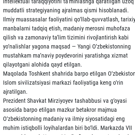
intellektual taraqqiyotini ta’minlashga qaratilgan uzoq
muddatli strategiyaning ajralmas qismi hisoblanadi.
Ilmiy muassasalar faoliyatini qo‘llab-quvvatlash, tarixi
manbalarni tadqiq etish, madaniy merosni muhofaza
qilish va zamonaviy ta’lim tizimini rivojlantirish kabi
yo‘nalishlar yagona maqsad — Yangi O‘zbekistonning
mustahkam ma’naviy poydevorini yaratishga xizmat
qilayotgani alohida qayd etilgan.
Maqolada Toshkent shahrida barpo etilgan O‘zbekisto
Islom sivilizatsiyasi markazi faoliyatiga keng o‘rin
ajratilgan.
Prezident Shavkat Mirziyoyev tashabbusi va g‘oyasi
asosida barpo etilgan mazkur betakror majmua
O‘zbekistonning madaniy va ilmiy siyosatidagi eng
muhim istiqbolli loyihalardan biri bo‘ldi. Markazda VII