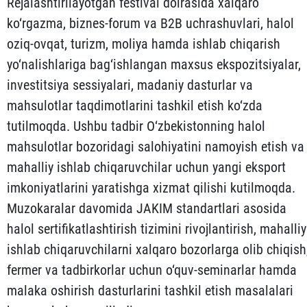
Rejalashtirilayotgan festival doirasida xalqaro
ko‘rgazma, biznes-forum va B2B uchrashuvlari, halol
oziq-ovqat, turizm, moliya hamda ishlab chiqarish
yo‘nalishlariga bag‘ishlangan maxsus ekspozitsiyalar,
investitsiya sessiyalari, madaniy dasturlar va
mahsulotlar taqdimotlarini tashkil etish ko‘zda
tutilmoqda. Ushbu tadbir O‘zbekistonning halol
mahsulotlar bozoridagi salohiyatini namoyish etish va
mahalliy ishlab chiqaruvchilar uchun yangi eksport
imkoniyatlarini yaratishga xizmat qilishi kutilmoqda.
Muzokaralar davomida JAKIM standartlari asosida
halol sertifikatlashtirish tizimini rivojlantirish, mahalliy
ishlab chiqaruvchilarni xalqaro bozorlarga olib chiqish
fermer va tadbirkorlar uchun o‘quv-seminarlar hamda
malaka oshirish dasturlarini tashkil etish masalalari