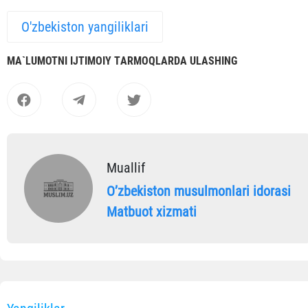
O'zbekiston yangiliklari
MА`LUMOTNI IJTIMOIY TАRMOQLАRDА ULАSHING
Muallif
Oʼzbekiston musulmonlari idorasi
Matbuot xizmati