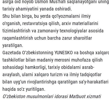
asrga oid noyob Usmon Mus'hafi saqlanayotgani uning
tarixiy ahamiyatini yanada oshiradi.
Shu bilan birga, bu yerda qo‘lyozmalarni ilmiy
o‘rganish, restavratsiya qilish, arxiv materiallarini
tizimlashtirish va zamonaviy texnologiyalar asosida
raqamlashtirish uchun barcha zarur sharoitlar
yaratilgan.
Gazetada O‘zbekistonning YUNЕSKO va boshqa xalqar
tashkilotlar bilan madaniy merosni muhofaza qilish
sohasidagi hamkorligi, tarixiy obidalarni asrab-
avaylash, ularni xalqaro turizm va ilmiy tadqiqotlar
bilan uyg‘un rivojlantirishga qaratilgan sa’y-harakatlari
haqida so‘z yuritilgan.
O‘zbekiston musulmonlari idorasi Matbuot xizmati