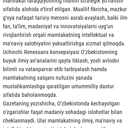
mamlakat taraqqiyotining muhim strategik yo‘nalishi
sifatida alohida e’tirof etilgan. Muallif fikricha, mazkur
g‘oya nafaqat tarixiy merosni asrab-avaylash, balki ilm
fan, ta’lim, madaniyat va innovatsiyalarni uyg‘un
rivojlantirish orqali mamlakatning intellektual va
ma’naviy salohiyatini yuksaltirishga xizmat qilmoqda.
Uchinchi Renessans konsepsiyasi O‘zbekistonning
buyuk ilmiy an’analarini qayta tiklash, yosh avlodni
bilimli va vatanparvar etib tarbiyalash hamda
mamlakatning xalqaro nufuzini yanada
mustahkamlashga qaratilgan umummilliy dastur
sifatida baholanmoqda.
Gazetaning yozishicha, O‘zbekistonda kechayotgan
o‘zgarishlar faqat madaniy sohadagi islohotlar bilan
cheklanmaydi. Ular mamlakatning ilmiy, ma’naviy va