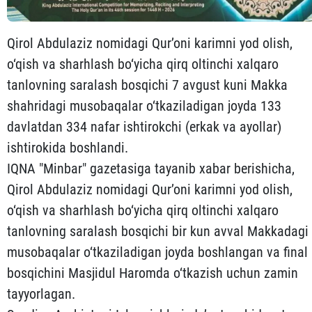
Qirol Abdulaziz nomidagi Qur’oni karimni yod olish,
o‘qish va sharhlash bo‘yicha qirq oltinchi xalqaro
tanlovning saralash bosqichi 7 avgust kuni Makka
shahridagi musobaqalar o‘tkaziladigan joyda 133
davlatdan 334 nafar ishtirokchi (erkak va ayollar)
ishtirokida boshlandi.
IQNA "Minbar" gazetasiga tayanib xabar berishicha,
Qirol Abdulaziz nomidagi Qur’oni karimni yod olish,
o‘qish va sharhlash bo‘yicha qirq oltinchi xalqaro
tanlovning saralash bosqichi bir kun avval Makkadagi
musobaqalar o‘tkaziladigan joyda boshlangan va final
bosqichini Masjidul Haromda o‘tkazish uchun zamin
tayyorlagan.