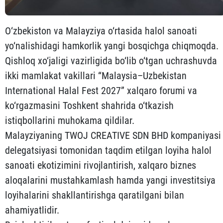
O‘zbekiston va Malayziya o‘rtasida halol sanoati
yo‘nalishidagi hamkorlik yangi bosqichga chiqmoqda.
Qishloq xo‘jaligi vazirligida bo‘lib o‘tgan uchrashuvda
ikki mamlakat vakillari “Malaysia–Uzbekistan
International Halal Fest 2027” xalqaro forumi va
ko‘rgazmasini Toshkent shahrida o‘tkazish
istiqbollarini muhokama qildilar.
Malayziyaning TWOJ CREATIVE SDN BHD kompaniyasi
delegatsiyasi tomonidan taqdim etilgan loyiha halol
sanoati ekotizimini rivojlantirish, xalqaro biznes
aloqalarini mustahkamlash hamda yangi investitsiya
loyihalarini shakllantirishga qaratilgani bilan
ahamiyatlidir.