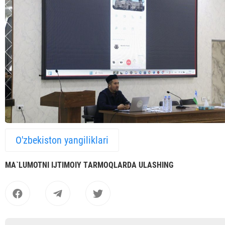
O'zbekiston yangiliklari
MА`LUMOTNI IJTIMOIY TАRMOQLАRDА ULАSHING