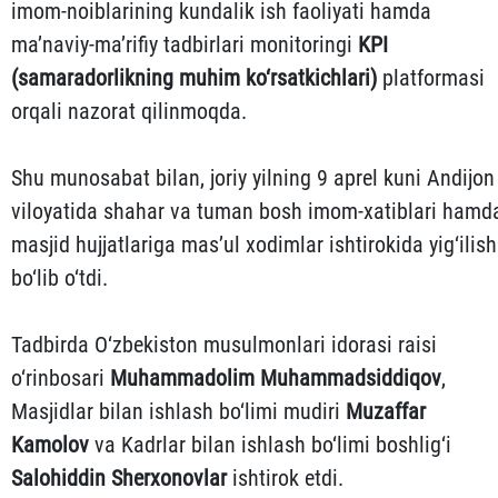
imom-noiblarining kundalik ish faoliyati hamda
ma’naviy-ma’rifiy tadbirlari monitoringi
KPI
(samaradorlikning muhim ko‘rsatkichlari)
platformasi
orqali nazorat qilinmoqda.
Shu munosabat bilan, joriy yilning 9 aprel kuni Andijon
viloyatida shahar va tuman bosh imom-xatiblari hamd
masjid hujjatlariga mas’ul xodimlar ishtirokida yig‘ilish
bo‘lib o‘tdi.
Tadbirda O‘zbekiston musulmonlari idorasi raisi
o‘rinbosari
Muhammadolim Muhammadsiddiqov
,
Masjidlar bilan ishlash bo‘limi mudiri
Muzaffar
Kamolov
va Kadrlar bilan ishlash bo‘limi boshlig‘i
Salohiddin Sherxonovlar
ishtirok etdi.