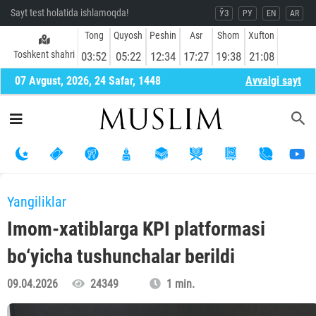
Sayt test holatida ishlamoqda!
ЎЗ
РУ
EN
AR
Tong
Quyosh
Peshin
Asr
Shom
Xufton
Toshkent shahri
03:52
05:22
12:34
17:27
19:38
21:08
07 Avgust, 2026, 24 Safar, 1448
Avvalgi sayt
Yangiliklar
Imom-xatiblarga KPI platformasi
bo‘yicha tushunchalar berildi
09.04.2026
24349
1 min.