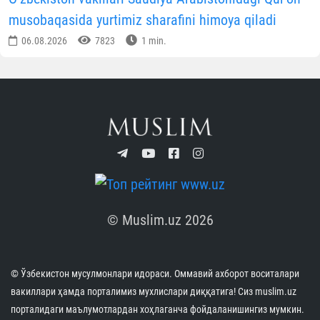
musobaqasida yurtimiz sharafini himoya qiladi
06.08.2026
7823
1 min.
© Muslim.uz 2026
© Ўзбекистон мусулмонлари идораси. Оммавий ахборот воситалари
вакиллари ҳамда порталимиз мухлислари диққатига! Сиз muslim.uz
порталидаги маълумотлардан хоҳлаганча фойдаланишингиз мумкин.