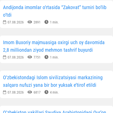
Andijonda imomlar o‘rtasida “Zakovat” turniri bo‘lib
o‘tdi
07.08.2026
2891
1 min.
Imom Buxoriy majmuasiga oxirgi uch oy davomida
2,8 milliondan ziyod mehmon tashrif buyurdi
07.08.2026
7751
1 min.
O‘zbekistondagi Islom sivilizatsiyasi markazining
xalqaro nufuzi yana bir bor yuksak e’tirof etildi
07.08.2026
6817
4 min.
O‘zbekiston vakillari Saudiya Arabistonidagi Qur’on