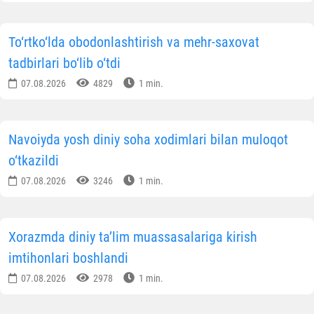
To‘rtko‘lda obodonlashtirish va mehr-saxovat
tadbirlari bo‘lib o‘tdi
07.08.2026
4829
1 min.
Navoiyda yosh diniy soha xodimlari bilan muloqot
o‘tkazildi
07.08.2026
3246
1 min.
Xorazmda diniy ta’lim muassasalariga kirish
imtihonlari boshlandi
07.08.2026
2978
1 min.