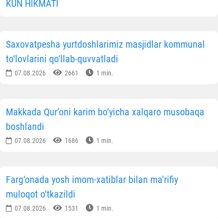
KUN HIKMATI
Saxovatpesha yurtdoshlarimiz masjidlar kommunal
to‘lovlarini qo‘llab-quvvatladi
07.08.2026
2661
1 min.
Makkada Qur’oni karim bo‘yicha xalqaro musobaqa
boshlandi
07.08.2026
1686
1 min.
Farg‘onada yosh imom-xatiblar bilan ma’rifiy
muloqot o‘tkazildi
07.08.2026
1531
1 min.