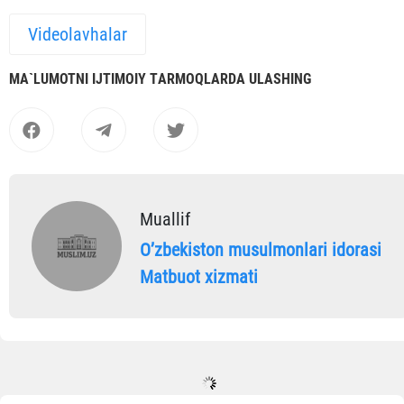
Videolavhalar
MА`LUMOTNI IJTIMOIY TАRMOQLАRDА ULАSHING
Muallif
Oʼzbekiston musulmonlari idorasi
Matbuot xizmati