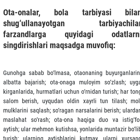
Ota-onalar, bola tarbiyasi bila
shug‘ullanayotgan tarbiyachila
farzandlarga quyidagi odatlarn
singdirishlari maqsadga muvofiq:
Gunohga sabab bo‘lmasa, otaonaning buyurganlarin
albatta bajarish; ota-onaga muloyim so‘zlash; uyg
kirganlarida, hurmatlari uchun o‘rnidan turish; har ton
salom berish, uyqudan oldin xayrli tun tilash; mol
mulklarini saqlash; so‘ragan narsalarini berish; ularda
maslahat so‘rash; ota-ona haqiga duo va istig‘fo
aytish; ular mehmon kutishsa, yonlarida muntazir bo‘li
turish; ularning aytishlarini kutmay, ularni xursan