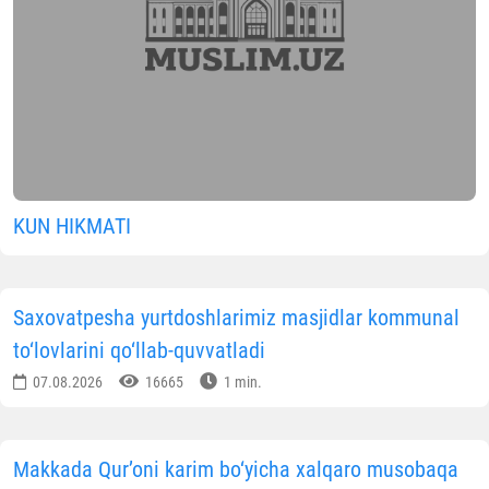
yurtdoshlarimiz tomonidan
DOMO
mobi
ilovasi orqali masjidlarning kommuna
xarajatlarini qoplashga qaratilgan xayrl
tashabbus faol qo‘llab-quvvatlandi.
Ushbu davr mobaynida
650 ta masjid
uchun jami
254,
million so‘m
xayriya mablag‘lari yig‘ilib, po‘latda
shaffoflik bilan to‘lovlarga yo‘naltirildi.
Sarflangan mablag‘lar taqsimoti:
225,9 mln so‘m (88,7%)
— elektr energiyas
to‘lovlariga;
28,8 mln so‘m (11,3%)
— tabiiy gaz xarajatlarin