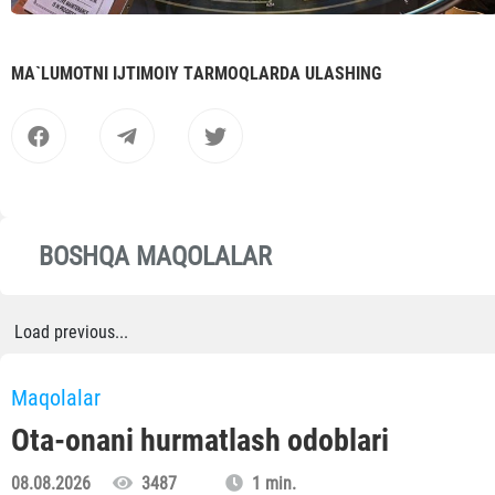
MА`LUMOTNI IJTIMOIY TАRMOQLАRDА ULАSHING
BOSHQA MAQOLALAR
Load previous...
Maqolalar
Ota-onani hurmatlash odoblari
08.08.2026
3487
1 min.