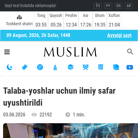
Sayt test holatida ishlamoqda!
ЎЗ
РУ
EN
AR
Tong
Quyosh
Peshin
Asr
Shom
Xufton
Toshkent shahri
03:55
05:26
12:34
17:26
19:35
21:04
09 Avgust, 2026, 26 Safar, 1448
Avvalgi sayt
Talaba-yoshlar uchun ilmiy safar
uyushtirildi
03.06.2026
22192
1 min.