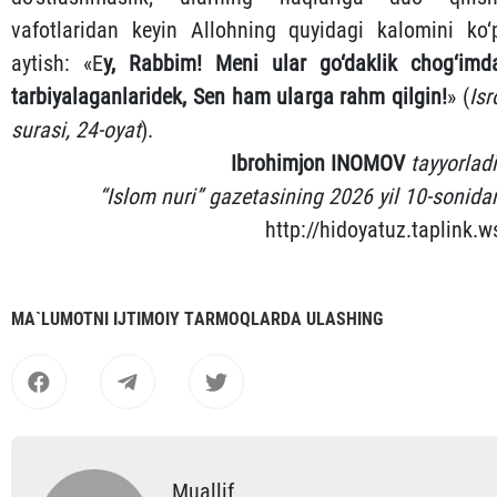
vafotlaridan keyin Allohning quyidagi kalomini ko‘
aytish: «E
y, Rabbim! Meni ular go‘daklik chog‘imd
tarbiyalaganlaridek, Sen ham ularga rahm qilgin!
» (
Isr
surasi, 24-oyat
).
Ibrohimjon INOMOV
tayyorladi
“Islom nuri” gazetasining 2026 yil 10-sonida
http://hidoyatuz.taplink.w
MА`LUMOTNI IJTIMOIY TАRMOQLАRDА ULАSHING
Muallif