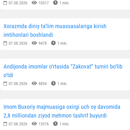
O‘zbekiston musulmonlari idoras
Matbuot xizmat
O'zbekiston yangiliklari
MА`LUMOTNI IJTIMOIY TАRMOQLАRDА ULАSHING
Muallif
Oʼzbekiston musulmonlari idorasi
Matbuot xizmati