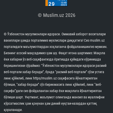
KUN HIKMATI
Saxovatpesha yurtdoshlarimiz masjidlar kommunal
to‘lovlarini qo‘llab-quvvatladi
07.08.2026
16665
1 min.
Makkada Qur’oni karim bo‘yicha xalqaro musobaqa
boshlandi
07.08.2026
12930
1 min.
Farg‘onada yosh imom-xatiblar bilan ma’rifiy