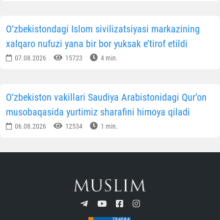
OBUNA BO'LING