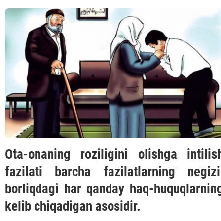
Ota-onaning roziligini olishga intilis
fazilati barcha fazilatlarning negizi
borliqdagi har qanday haq-huquqlarnin
kelib chiqadigan asosidir.