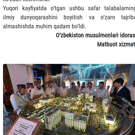
Yuqori kayfiyatda o‘tgan ushbu safar talabalarnin
ilmiy dunyoqarashini boyitish va o‘zaro tajrib
almashishda muhim qadam bo‘ldi.
O‘zbekiston musulmonlari idoras
Matbuot xizmat