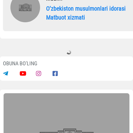
Oʼzbekiston musulmonlari idorasi
Matbuot xizmati
Yangiliklar
Saxovatpesha yurtdoshlarimiz
masjidlar kommunal to‘lovlarini qo‘llab
quvvatladi
07.08.2026
16688
1 min.
2026 yilning iyun–iyul oylari davomid