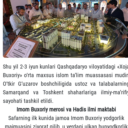
Shu yil 2-3 iyun kunlari Qashqadaryo viloyatidagi «Xoj
Buxoriy» o‘rta maxsus islom ta’lim muassasasi mudir
O‘tkir G‘uzarov boshchiligida ustoz va talabalarnin
Samarqand va Toshkent shaharlariga ilmiy-ma’rifi
sayohati tashkil etildi.
Imom Buxoriy merosi va Hadis ilmi maktabi
Safarning ilk kunida jamoa Imom Buxoriy yodgorlik
majmuasini ziyorat qilib, u yerdagi ulkan bunyodkorlik