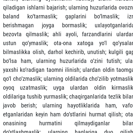
qiladigan ishlarni bajarish; ularning huzurlarida ovozn
baland ko‘tarmaslik; gaplarini bo‘lmaslik; iz
berishmagan joyga bormaslik; uxlayotganlarid
bezovta qilmaslik; ahli ayoli, farzandlarini ularda
ustun qo‘ymaslik; ota-ona xatoga yo‘l qo‘ysalar
bilmaslikka olish, darhol kechirib, unutish; kulgili ga
bo‘lsa ham, ularning huzurlarida o‘zini tutish; ula
yaxshi ko‘radigan taomni ilinish; ulardan oldin taomg
qo‘l cho‘zmaslik; ularning oldilarida cho‘zilib yotmaslik
oyoq uzatmaslik; uyga ulardan oldin kirmaslik
oldilariga tushib yurmaslik; chaqirganlarida tezlik bila
javob berish; ularning hayotliklarida ham, vafo
etganlaridan keyin ham do‘stlarini hurmat qilish; ota
onasining hurmatini qilmaydiganlar bila
do‘stlashmaslik; ularning haqlariga duo qilish