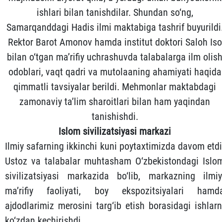
ishlari bilan tanishdilar. Shundan so‘ng,
Samarqanddagi Hadis ilmi maktabiga tashrif buyurildi
Rektor Barot Amonov hamda institut doktori Saloh Iso
bilan o‘tgan ma’rifiy uchrashuvda talabalarga ilm olis
odoblari, vaqt qadri va mutolaaning ahamiyati haqida
qimmatli tavsiyalar berildi. Mehmonlar maktabdagi
zamonaviy ta’lim sharoitlari bilan ham yaqindan
tanishishdi.
Islom sivilizatsiyasi markazi
Ilmiy safarning ikkinchi kuni poytaxtimizda davom etdi
Ustoz va talabalar muhtasham O‘zbekistondagi Islo
sivilizatsiyasi markazida bo‘lib, markazning ilmiy
ma’rifiy faoliyati, boy ekspozitsiyalari hamd
ajdodlarimiz merosini targ‘ib etish borasidagi ishlarn
ko‘zdan kechirishdi.