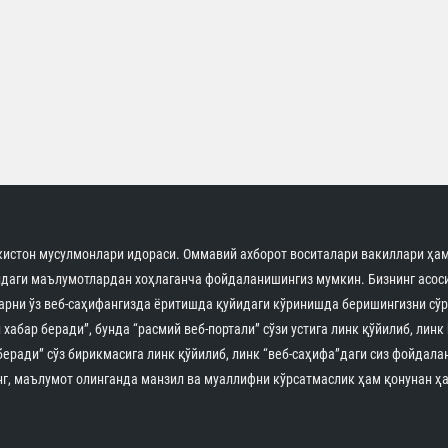
истон мусулмонлари идораси. Оммавий ахборот воситалари вакиллари ҳам
идаги маълумотлардан хоҳлаганча фойдаланишингиз мумкин. Бизнинг асоси
арни ўз веб-саҳифангизда ёритишда қуйидаги кўринишда беришингизни сўр
 хабар беради”, бунда “расмий веб-портали” сўзи устига линк қўйилиб, линк
беради” сўз бирикмасига линк қўйилиб, линк “веб-саҳифа”даги сиз фойдала
г, маълумот олинганда манзил ва муаллифни кўрсатмаслик ҳам қонунан ҳа