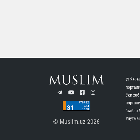
© Ўзбек
портал
ёки хаб
портали
“хабар 
Унутман
© Muslim.uz 2026