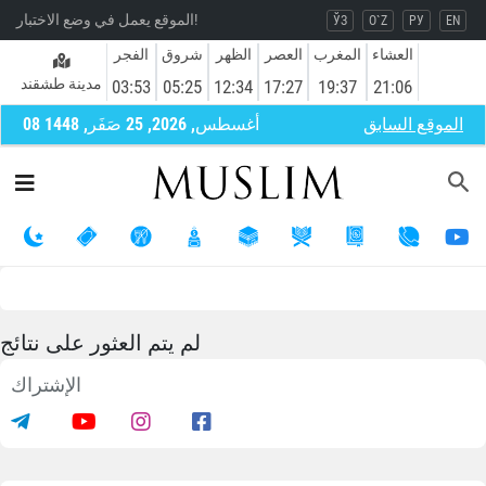
الموقع يعمل في وضع الاختبار!
ЎЗ
O`Z
РУ
EN
العشاء
المغرب
العصر
الظهر
شروق
الفجر
مدينة طشقند
03:53
05:25
12:34
17:27
19:37
21:06
الموقع السابق
08 أغسطس, 2026, 25 صَفَر, 1448
لم يتم العثور على نتائج
الإشتراك