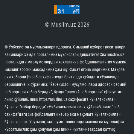
© Muslim.uz 2026
© Ўзбекистон мусулмонлари идораси. Оммавий ахборот воситалари
вакиллари ҳамда порталимиз мухлислари диққатига! Сиз muslim.uz
порталидаги маълумотлардан хоҳлаганча фойдаланишингиз мумкин.
Бизнинг асосий мақсадимиз ҳам шу. Фақат ягона шартимиз: Мақола
ёки хабарни ўз веб-саҳифангизда ёритишда қуйидаги кўринишда
беришингизни сўраймиз: “Ўзбекистон мусулмонлари идораси расмий
веб-портали хабар беради”, бунда “расмий веб-портали” сўзи устига
линк қўйилиб, линк https//muslim.uz саҳифасига йўналтирилган
бўлиши, “хабар беради” сўз бирикмасига линк қўйилиб, линк “веб-
саҳифа”даги сиз фойдаланган хабар ёки мақолага йўналтирилган
бўлиши шарт. Унутманг, маълумот олинганда манзил ва муаллифни
кўрсатмаслик ҳам қонунан ҳам диний нуқтаи-назардан қаттиқ