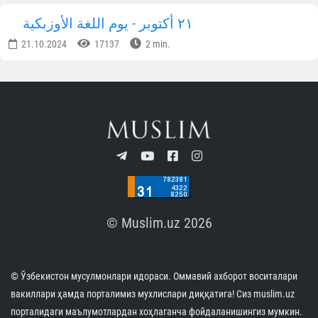
٢١ أكتوبر - يوم اللغة الأوزبكية
21.10.2024
17137
2 min.
© Muslim.uz 2026
© Ўзбекистон мусулмонлари идораси. Оммавий ахборот воситалари
вакиллари ҳамда порталимиз мухлислари диққатига! Сиз muslim.uz
порталидаги маълумотлардан хоҳлаганча фойдаланишингиз мумкин.