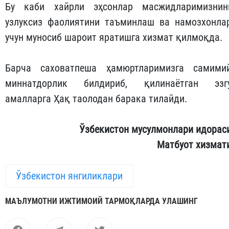
Бу каби хайрли эҳсонлар масжидларимизнин
узлуксиз фаолиятини таъминлаш ва намозхонла
учун муносиб шароит яратишга хизмат қилмоқда.
Барча саховатпеша ҳамюртларимизга самими
миннатдорлик билдириб, қилинаётган эзг
амалларга Ҳақ таолодан барака тилайди.
Ўзбекистон мусулмонлари идорас
Матбуот хизмат
Ўзбекистон янгиликлари
МАЪЛУМОТНИ ИЖТИМОИЙ ТАРМОҚЛАРДА УЛАШИНГ