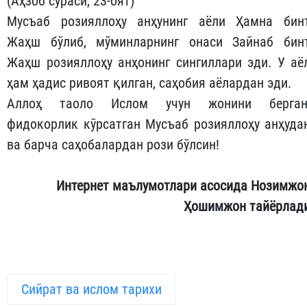
(Аҳзоб сураси, 23-оят)
Мусъаб розияллоҳу анҳунинг аёли Ҳамна бин
Жаҳш бўлиб, мўминларнинг онаси Зайнаб бин
Жаҳш розияллоҳу анҳонинг сингиллари эди. У аё
ҳам ҳадис ривоят қилган, саҳобия аёлардан эди.
Аллоҳ таоло Ислом учун жонини берган
фидокорлик кўрсатган Мусъаб розияллоҳу анҳуда
ва барча саҳобалардан рози бўлсин!
Интернет маълумотлари асосида Нозимжо
Ҳошимжон тайёрлад
Сийрат ва ислом тарихи