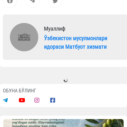
Муаллиф
Ўзбекистон мусулмонлари
идораси Матбуот хизмати
Видеолар
Фарғонада 35 нафар болажонга хатн
тўйи ўтказилди
07.08.2026
4109
1 min.