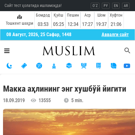
Сайт тест ҳолатида ишламоқда!
O`Z
РУ
EN
AR
Бомдод
Қуёш
Пешин
Аср
Шом
Хуфтон
Тошкент шаҳри
03:53
05:25
12:34
17:27
19:37
21:06
08 Август, 2026, 25 Сафар, 1448
Aввалги сайт
Макка аҳлининг энг хушбўй йигити
18.09.2019
13555
5 min.