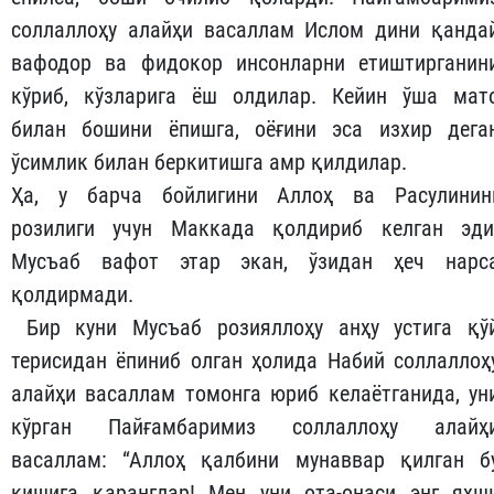
соллаллоҳу алайҳи васаллам Ислом дини қанда
вафодор ва фидокор инсонларни етиштирганин
кўриб, кўзларига ёш олдилар. Кейин ўша мат
билан бошини ёпишга, оёғини эса изхир дега
ўсимлик билан беркитишга амр қилдилар.
Ҳа, у барча бойлигини Аллоҳ ва Расулинин
розилиги учун Маккада қолдириб келган эди
Мусъаб вафот этар экан, ўзидан ҳеч нарс
қолдирмади.
Бир куни Мусъаб розияллоҳу анҳу устига қў
терисидан ёпиниб олган ҳолида Набий соллаллоҳ
алайҳи васаллам томонга юриб келаётганида, ун
кўрган Пайғамбаримиз соллаллоҳу алайҳ
васаллам: “Аллоҳ қалбини мунаввар қилган б
кишига қаранглар! Мен уни ота-онаси энг яхш