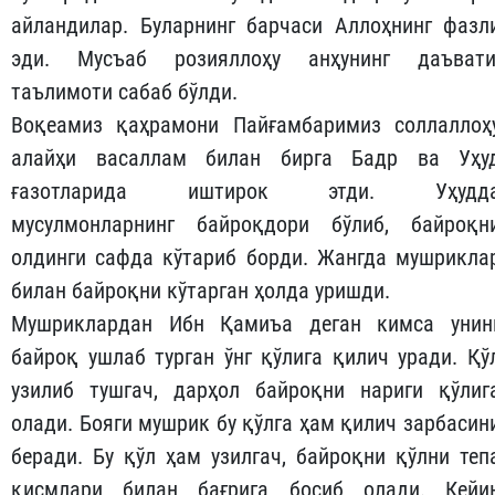
айландилар. Буларнинг барчаси Аллоҳнинг фазл
эди. Мусъаб розияллоҳу анҳунинг даъвати
таълимоти сабаб бўлди.
Воқеамиз қаҳрамони Пайғамбаримиз соллаллоҳ
алайҳи васаллам билан бирга Бадр ва Уҳу
ғазотларида иштирок этди. Уҳудд
мусулмонларнинг байроқдори бўлиб, байроқн
олдинги сафда кўтариб борди. Жангда мушрикла
билан байроқни кўтарган ҳолда уришди.
Мушриклардан Ибн Қамиъа деган кимса унин
байроқ ушлаб турган ўнг қўлига қилич уради. Қў
узилиб тушгач, дарҳол байроқни нариги қўлиг
олади. Бояги мушрик бу қўлга ҳам қилич зарбасин
беради. Бу қўл ҳам узилгач, байроқни қўлни теп
қисмлари билан бағрига босиб олади. Кейи