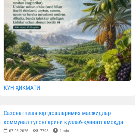
www.vaqf.uz
Видеолавҳалар
МАЪЛУМОТНИ ИЖТИМОИЙ ТАРМОҚЛАРДА УЛАШИНГ
Муаллиф
Ўзбекистон мусулмонлари идораси
Матбуот хизмати