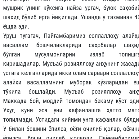
мушрик унинг кўксига найза ургач, буюк саҳоби
шаҳид бўлиб ерга йиқилади. Ўшанда у тахминан 4
ёшда эди.
Уруш тугагач, Пайғамбаримиз соллаллоҳу алайҳ
васаллам бошчиликларида саҳобалар шаҳи
бўлган мусулмонларни излаб топишг
киришадилар. Мусъаб розияллоҳу анҳунинг жасад
устига келганларида икки олам сарвари соллаллоҳ
алайҳи васалламнинг муборак кўзларидан ё
тўкила бошлайди. Мусъаб розияллоҳу анҳ
Маккада бой, моддий томондан бекаму кўст эди
Уҳуд куни эса уни кафанлашга ҳатто мат
топилмади. Устидаги кийими унга кафанлик бўлди
У билан бошини ёпилса, оёғи очилиб қолар, оёғин
ёпилса, боши очилиб қоларди. Пайғамбарими