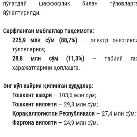
пўлатдай шаффофлик билан тўловларг
йўналтирилди.
Сарфланган маблағлар тақсимоти:
225,9 млн сўм (88,7%)
— электр энергияс
тўловларига;
28,8 млн сўм (11,3%)
— табиий га
харажатларини қоплашга.
Энг кўп хайрия қилинган ҳудудлар:
Тошкент шаҳри
— 103,6 млн сўм;
Тошкент вилояти
— 29,3 млн сўм;
Қорақалпоғистон Республикаси
— 27,4 млн сўм;
Фарғона вилояти
— 24,9 млн сўм.