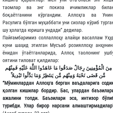
таомлар ва энг покиза ичимликлар била
боқаётганини кўргандим. Аллоҳга ва Унин
Расулига бўлган муҳаббати уни сизлар кўриб турга
шу ҳолатда юришга ундади” дедилар.
Пайғамбаримиз соллаллоҳу алайҳи васаллам Уҳу
куни шаҳид этилган Мусъаб розияллоҳу анҳунин
ёнидан ўтаётганларида, Аллоҳ таолонинг ушб
оятини тиловат қилдилар:
مِنَ الْمُؤْمِنِينَ رِجَالٌ صَدَقُوا مَا عَاهَدُوا اللَّهَ عَلَيْهِ فَمِنْهُم
مَّن قَضَى نَحْبَهُ وَمِنْهُم مَّن يَنتَظِرُ وَمَا بَدَّلُوا تَبْدِيلاً
“Мўминлардан Аллоҳга берган ваъдаларига соди
қолган кишилар бордир. Бас, улардан баъзилар
ажалини топди. Баъзилари эса, интизор бўли
турибди. Улар бирор нарсани алмаштирмадилар