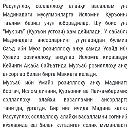
Расулуллоҳ соллаллоҳу алайҳи васаллам ун
Мадинадаги мусулмонларга Исломни, Қуръонн
таълим бериш учун юборадилар. Шу боис ун
“Муқриъ” (Қуръон устози) ҳам дейилади. У сабабл
Мадинадаги ансорларнинг улуғларидан бўлми
Саъд ибн Муоз розияллоҳу анҳу ҳамда Усайд иб
Хузайр розияллоҳу анҳулар Исломга киришади
Кейинги Ақаба байъатида Мусъаб розияллоҳу анҳ
ансорлар билан бирга Маккага келади.
Мусъаб ибн Умайр розияллоҳу анҳу Мадинаг
боргач, Ислом динини, Қуръонни ва Пайғамбарими
соллаллоҳу алайҳи васалламни ансорларг
танитди, ўргатди. Бир йил ичида Мадина халқ
Расулуллоҳ соллаллоҳу алайҳи васалламни соғиниб
кўзларида ёш билан кутадиган содиқ мўминларг