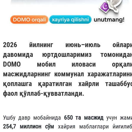
2026 йилнинг июнь–июль ойлар
давомида юртдошларимиз томонида
DOMO
мобил иловаси орқал
масжидларнинг коммунал харажатларин
қоплашга қаратилган хайрли ташаббу
фаол қўллаб-қувватланди.
Ушбу давр мобайнида
650 та масжид
учун жам
254,7 миллион сўм
хайрия маблағлари йиғилиб