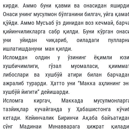
кирди. Аммо буни қавми ва онасидан яширди
Онаси унинг мусулмон бўлганини билгач, уйга қама
қўйди. Аммо Мусъаб ўз динидан воз кечмай, барч
қийинчиликларга сабр қилди. Буни кўрган онас
уни уйидан чиқариб, оиладаги пулларн
ишлатишдануни ман қилди.
Исломдан олдин у ўзининг ёқимли юзи
хушбичимлиги, гўзал муомаласи, қиимма
либослари ва хушбўй атири билан барчада
ажралиб турарди. Ҳатто уни “Макка аҳлининг эн
хушбўй йигити” дейишарди.
Исломга киргач, Маккада мусулмонларг
тазйиқлар кучайганда у Ҳабашистонга кўчи
кетади. Кейинчалик Биринчи Ақаба байъатида
сўнг Мадинаи Мунавварага ҳижрат қилади