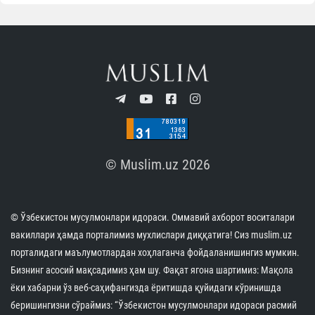
Андижонда имомлар ўртасида “Заковат” турнири
бўлиб ўтди
07.08.2026
4708
1 min.
Имом Бухорий мажмуасига охирги уч ой
давомида 2,8 миллиондан зиёд меҳмон ташриф
буюрди
07.08.2026
9408
1 min.
Ўзбекистондаги Ислом цивилизацияси
марказининг халқаро нуфузи яна бир бор юксак
эътироф этилди