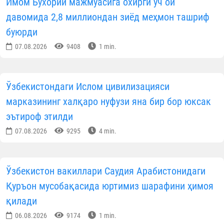
07.08.2026
4130
1 min.
Тўрткўлда ободонлаштириш ва меҳр-саховат
тадбирлари бўлиб ўтди
07.08.2026
7253
1 min.
Навоийда ёш диний соҳа ходимлари билан
мулоқот ўтказилди
07.08.2026
5427
1 min.
Хоразмда диний таълим муассасаларига кириш
имтиҳонлари бошланди
07.08.2026
4905
1 min.