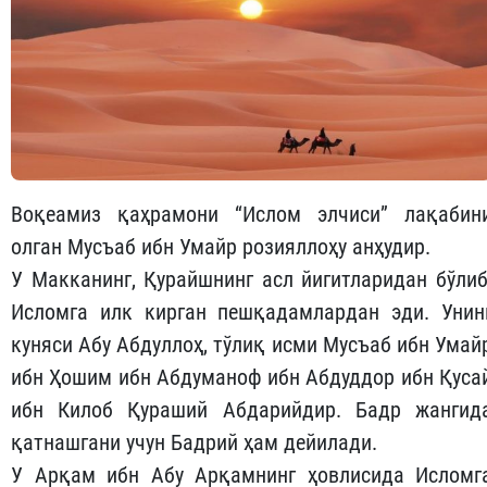
Воқеамиз қаҳрамони “Ислом элчиси” лақабин
олган Мусъаб ибн Умайр розияллоҳу анҳудир.
У Макканинг, Қурайшнинг асл йигитларидан бўлиб
Исломга илк кирган пешқадамлардан эди. Унин
куняси Абу Абдуллоҳ, тўлиқ исми Мусъаб ибн Умай
ибн Ҳошим ибн Абдуманоф ибн Абдуддор ибн Қуса
ибн Килоб Қураший Абдарийдир. Бадр жангид
қатнашгани учун Бадрий ҳам дейилади.
У Арқам ибн Абу Арқамнинг ҳовлисида Исломг