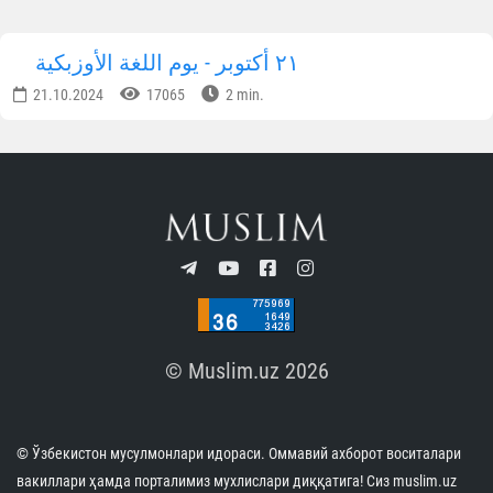
٢١ أكتوبر - يوم اللغة الأوزبكية
21.10.2024
17065
2 min.
© Muslim.uz 2026
© Ўзбекистон мусулмонлари идораси. Оммавий ахборот воситалари
вакиллари ҳамда порталимиз мухлислари диққатига! Сиз muslim.uz