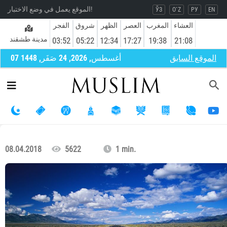
الموقع يعمل في وضع الاختبار!
ЎЗ
O`Z
РУ
EN
العشاء
المغرب
العصر
الظهر
شروق
الفجر
مدينة طشقند
03:52
05:22
12:34
17:27
19:38
21:08
الموقع السابق
07 أغسطس, 2026, 24 صَفَر, 1448
08.04.2018
5622
1 min.