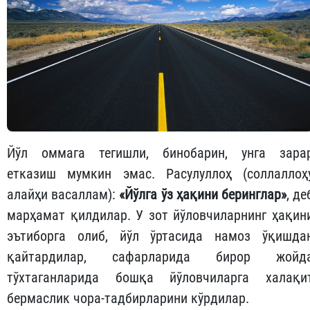
Йўл оммага тегишли, бинобарин, унга зара
етказиш мумкин эмас. Расулуллоҳ (соллаллоҳ
алайҳи васаллам):
«Йўлга ўз ҳақини беринг­лар»
, де
марҳамат қилдилар. У зот йўловчиларнинг ҳақин
эътиборга олиб, йўл ўртасида намоз ўқишда
қайтардилар, сафарларида бирор жойд
тўхтаганларида бошқа йўловчиларга халақи
бермаслик чора-тадбирларини кўрдилар.