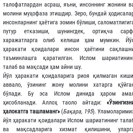
талофатлардан асраш, яъни, инсоннинг жонини в
молини муҳофаза этишдир. Зеро, бундай ҳодисала
инсонларнинг ҳаётига зомин бўлиши, саломатлигиг
путур етказиши, шунингдек, ортиқча сарф
харажатларга олиб келиши ҳам мумкин. Йў
ҳаракати қоидалари инсон ҳаётини сақлашн
таъминлашга қаратилган. Ислом шариатинин
талаб ва мақсади ҳам айни шу.
Йўл ҳаракати қоидаларига риоя қилмаган киши
аввало, ўзининг жону молини хатарга қўйга
бўлади. Бу эса Ислом динида ҳаром ама
ҳисобланади. Аллоҳ таоло айтади:
«Ўзингизн
ҳалокатга ташламанг»
(
Бақара, 195
). Уламоларими
йўл ҳаракати қоидалари Ислом шариатининг тала
ва мақсадларига хизмат қилишини, уларг