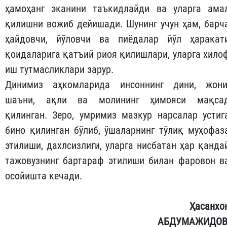
ҳамоҳанг эканини таъкидлайди ва уларга ама
қилишни вожиб дейишади. Шунинг учун ҳам, барч
ҳайдовчи, йўловчи ва пиёдалар йўл ҳаракат
қоидаларига қатъий риоя қилишлари, уларга хило
иш тутмасликлари зарур.
Динимиз аҳкомларида инсоннинг дини, жони
шаъни, ақли ва молининг ҳимояси мақса
қилинган. Зеро, умримиз мазкур нарсалар устиг
бино қилинган бўлиб, ўшаларнинг тўлиқ муҳофаз
этилиши, дахлсизлиги, уларга нисбатан ҳар қанда
тажовузнинг бартараф этилиши билан фаровон в
осойишта кечади.
Ҳасанхо
АБДУМАЖИДОВ