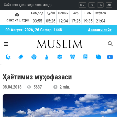
Сайт тест ҳолатида ишламоқда!
O`Z
РУ
EN
AR
Бомдод
Қуёш
Пешин
Аср
Шом
Хуфтон
Тошкент шаҳри
03:55
05:26
12:34
17:26
19:35
21:04
09 Август, 2026, 26 Сафар, 1448
Aввалги сайт
Ҳаётимиз муҳофазаси
08.04.2018
5637
2 min.