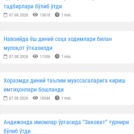
тадбирлари бўлиб ўтди
07.08.2026
13618
1 min.
Навоийда ёш диний соҳа ходимлари билан
мулоқот ўтказилди
07.08.2026
11356
1 min.
Хоразмда диний таълим муассасаларига кириш
имтиҳонлари бошланди
07.08.2026
10546
1 min.
Андижонда имомлар ўртасида “Заковат” турнири
бўлиб ўтди