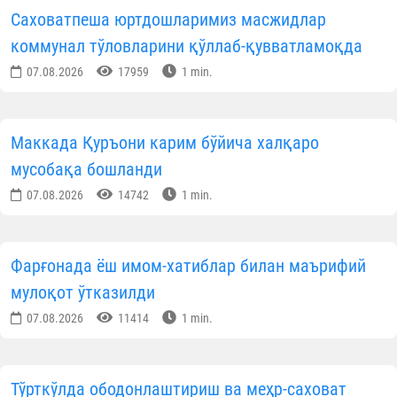
Саховатпеша юртдошларимиз масжидлар
коммунал тўловларини қўллаб-қувватламоқда
07.08.2026
17959
1 min.
Маккада Қуръони карим бўйича халқаро
мусобақа бошланди
07.08.2026
14742
1 min.
Фарғонада ёш имом-хатиблар билан маърифий
мулоқот ўтказилди
07.08.2026
11414
1 min.
Тўрткўлда ободонлаштириш ва меҳр-саховат