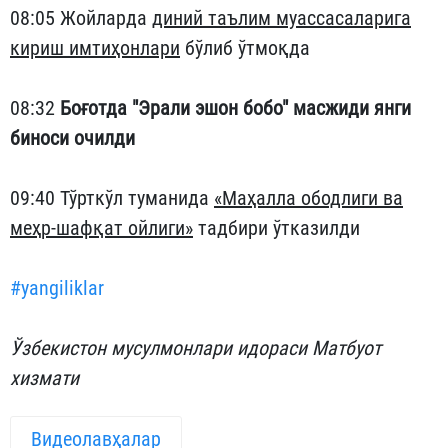
08:05 Жойларда
диний таълим муассасаларига
кириш имтиҳонлари
бўлиб ўтмоқда
08:32
Боғотда "Эрали эшон бобо" масжиди янги
биноси очилди
09:40 Тўрткўл туманида
«Маҳалла ободлиги ва
меҳр-шафқат ойлиги»
тадбири ўтказилди
#yangiliklar
Ўзбекистон мусулмонлари идораси Матбуот
хизмати
Видеолавҳалар