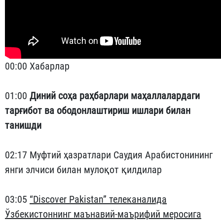
00:00 Хабарлар
01:00
Диний соҳа раҳбарлари маҳаллалардаги
тарғибот ва ободонлаштириш ишлари билан
танишди
02:17 Муфтий ҳазратлари Саудия Арабистонининг
янги элчиси билан мулоқот қилдилар
03:05
“Discover Pakistan” телеканалида
Ўзбекистоннинг маънавий-маърифий меросига