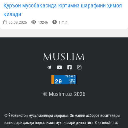
Қуръон мусобақасида юртимиз шарафини ҳимоя
қилади
06.08.2026
13246
1 min.
© Muslim.uz 2026
© Ўзбекистон мусулмонлари идораси. Оммавий ахборот воситалари
вакиллари ҳамда порталимиз мухлислари диққатига! Сиз muslim.uz