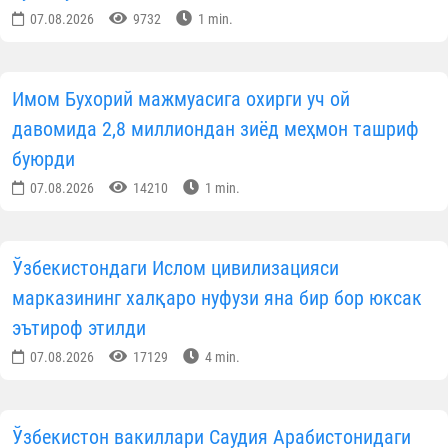
07.08.2026
9732
1 min.
Имом Бухорий мажмуасига охирги уч ой
давомида 2,8 миллиондан зиёд меҳмон ташриф
буюрди
07.08.2026
14210
1 min.
Ўзбекистондаги Ислом цивилизацияси
марказининг халқаро нуфузи яна бир бор юксак
эътироф этилди
07.08.2026
17129
4 min.
Ўзбекистон вакиллари Саудия Арабистонидаги