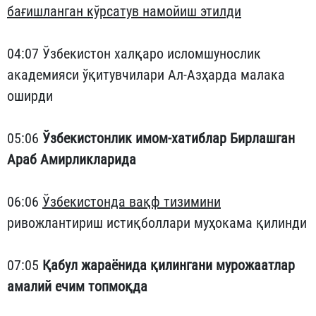
бағишланган кўрсатув намойиш этилди
04:07 Ўзбекистон халқаро исломшунослик
академияси ўқитувчилари Ал-Азҳарда малака
оширди
05:06
Ўзбекистонлик имом-хатиблар Бирлашган
Араб Амирликларида
06:06
Ўзбекистонда вақф тизимини
ривожлантириш истиқболлари муҳокама қилинди
07:05
Қабул жараёнида қилингани мурожаатлар
амалий ечим топмоқда