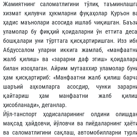
Жамиятнинг саломатлигини тўлиқ таъминлашг
хизмат қилувчи ҳукмларни фуқаҳолар Қуръон в
ҳадис маънолари асосида ишлаб чиқишган. Баъз
уламолар бу фиқҳий қоидаларни ўн еттита деса
бошқалари уни тўрттага қисқартиришган. Изз иб
Абдуссалом уларни иккига жамлаб, «манфаатн
жалб қилиш» ва «зарарни даф этиш» қоидалар
билан изоҳлаган. Айрим мутааххир уламолар бун
ҳам қисқартириб: «Манфаатни жалб қилиш барч
шаръий аҳкомларга асосдир, чунки зарарн
қайтариш ҳам манфаатни жалб қили
ҳисобланади», деганлар.
Йўл-танспорт ҳодиса­ларининг олдини олишда
мақсад ҳайдовчи, йўловчи ва пиёдаларнинг ҳаёт
ва саломатлигини сақлаш, автомобилларни турл