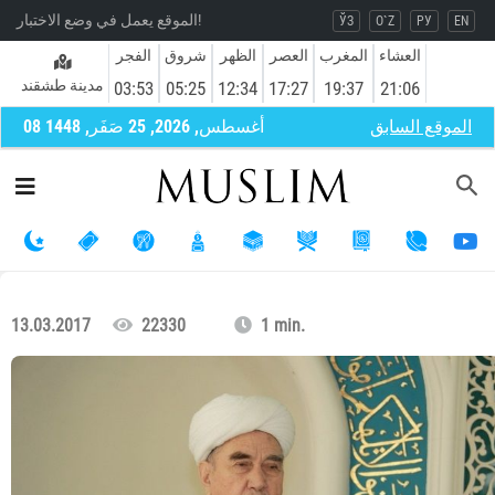
الموقع يعمل في وضع الاختبار!
ЎЗ
O`Z
РУ
EN
العشاء
المغرب
العصر
الظهر
شروق
الفجر
مدينة طشقند
03:53
05:25
12:34
17:27
19:37
21:06
الموقع السابق
08 أغسطس, 2026, 25 صَفَر, 1448
13.03.2017
22330
1 min.