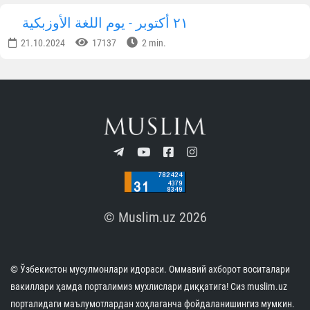
٢١ أكتوبر - يوم اللغة الأوزبكية
21.10.2024
17137
2 min.
© Muslim.uz 2026
© Ўзбекистон мусулмонлари идораси. Оммавий ахборот воситалари
вакиллари ҳамда порталимиз мухлислари диққатига! Сиз muslim.uz
порталидаги маълумотлардан хоҳлаганча фойдаланишингиз мумкин.