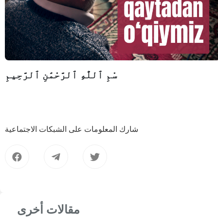
سْمِ ٱللَّٰهِ ٱلرَّحْمَٰنِ ٱلرَّحِيمِ
شارك المعلومات على الشبكات الاجتماعية
مقالات أخرى