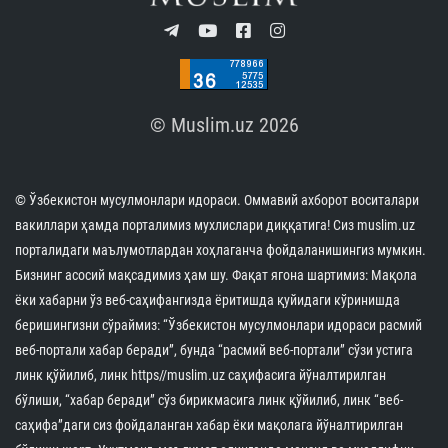
© Muslim.uz 2026
© Ўзбекистон мусулмонлари идораси. Оммавий ахборот воситалари
вакиллари ҳамда порталимиз мухлислари диққатига! Сиз muslim.uz
порталидаги маълумотлардан хоҳлаганча фойдаланишингиз мумкин.
Бизнинг асосий мақсадимиз ҳам шу. Фақат ягона шартимиз: Мақола
ёки хабарни ўз веб-саҳифангизда ёритишда қуйидаги кўринишда
беришингизни сўраймиз: “Ўзбекистон мусулмонлари идораси расмий
веб-портали хабар беради”, бунда “расмий веб-портали” сўзи устига
линк қўйилиб, линк https//muslim.uz саҳифасига йўналтирилган
бўлиши, “хабар беради” сўз бирикмасига линк қўйилиб, линк “веб-
саҳифа”даги сиз фойдаланган хабар ёки мақолага йўналтирилган