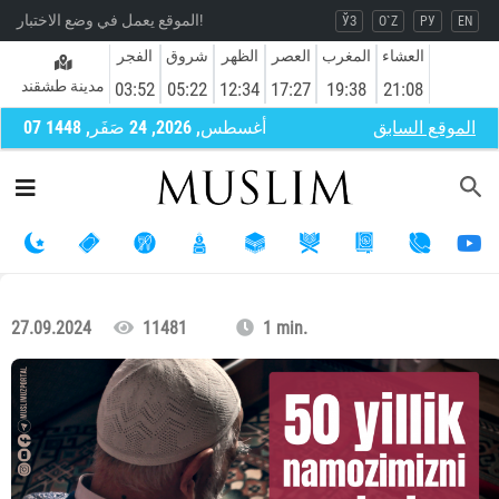
الموقع يعمل في وضع الاختبار!
ЎЗ
O`Z
РУ
EN
العشاء
المغرب
العصر
الظهر
شروق
الفجر
مدينة طشقند
03:52
05:22
12:34
17:27
19:38
21:08
الموقع السابق
07 أغسطس, 2026, 24 صَفَر, 1448
27.09.2024
11481
1 min.