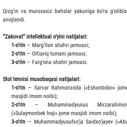
Qizg‘in va murosasiz bahslar yakuniga ko‘ra g‘olibla
aniqlandi.
“Zakovat” intellektual o‘yini natijalari:
1-o‘rin
— Marg‘ilon shahri jamoasi;
2-o‘rin
— Oltiariq tumani jamoasi;
3-o‘rin
— Farg‘ona shahri jamoasi.
Stol tennisi musobaqasi natijalari:
1-o‘rin
— Sarvar Rahmonzoda («Eshonbobo» jom
masjidi imom noibi);
2-o‘rin
— Muhammadyunus Mirzarahimo
(«Sulaymonbek hoji» jome masjidi imom noibi);
3-o‘rin
— Muhammadyusufxo‘ja Saidxo‘jayev («Ab