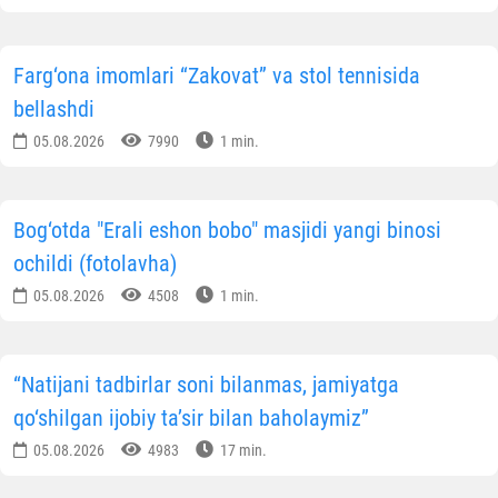
Farg‘ona imomlari “Zakovat” va stol tennisida
bellashdi
05.08.2026
7990
1 min.
Bog‘otda "Erali eshon bobo" masjidi yangi binosi
ochildi (fotolavha)
05.08.2026
4508
1 min.
“Natijani tadbirlar soni bilanmas, jamiyatga
qo‘shilgan ijobiy ta’sir bilan baholaymiz”
05.08.2026
4983
17 min.