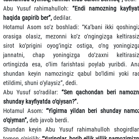
Abu Yusuf rahimahulloh:
“Endi namozning kayfiyat
haqida gapirib ber”,
dedilar.
Hotamul Asom so‘z boshladi: “Ka’bani ikki qoshingi
orasiga olasiz, mezonni ko‘z o‘ngingizga keltirasiz
sirot ko‘prigini oyog‘ingiz ostiga, o‘ng yoningizg
jannatni, chap yoningizga do‘zaxni keltirasiz
ortingizda esa, o‘lim farishtasi poylab yuribdi. An
shundan keyin namozingiz qabul bo‘ldimi yoki ra
etildimi, shuni o‘ylaysiz”, dedi.
Abu Yusuf so‘radilar:
“Sen qachondan beri namozn
shunday kayfiyatda o‘qiysan?”.
Hotamul Asom:
“Yigirma yildan beri shunday namo
o‘qiyman”,
deb javob berdi.
Shundan keyin Abu Yusuf rahimahulloh shogirdlar
tomon o‘girilib:
“Yuringlar, borib ellik yillik namozimizn