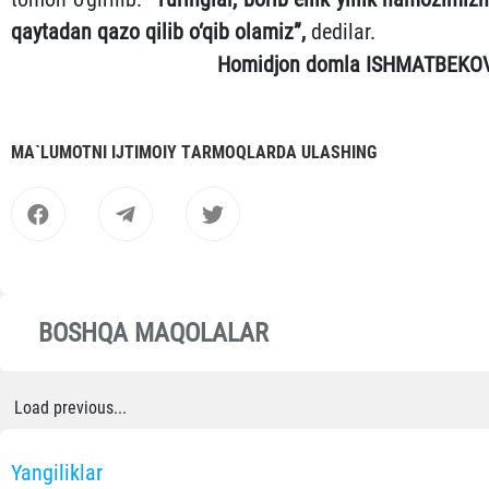
qaytadan qazo qilib o‘qib olamiz”,
dedilar.
Homidjon domla ISHMATBЕKO
MА`LUMOTNI IJTIMOIY TАRMOQLАRDА ULАSHING
BOSHQA MAQOLALAR
Load previous...
Yangiliklar