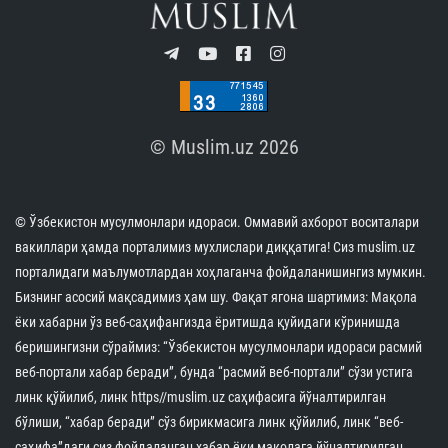
© Muslim.uz 2026
© Ўзбекистон мусулмонлари идораси. Оммавий ахборот воситалари
вакиллари ҳамда порталимиз мухлислари диққатига! Сиз muslim.uz
порталидаги маълумотлардан хоҳлаганча фойдаланишингиз мумкин.
Бизнинг асосий мақсадимиз ҳам шу. Фақат ягона шартимиз: Мақола
ёки хабарни ўз веб-саҳифангизда ёритишда қуйидаги кўринишда
беришингизни сўраймиз: “Ўзбекистон мусулмонлари идораси расмий
веб-портали хабар беради”, бунда “расмий веб-портали” сўзи устига
линк қўйилиб, линк https//muslim.uz саҳифасига йўналтирилган
бўлиши, “хабар беради” сўз бирикмасига линк қўйилиб, линк “веб-
саҳифа”даги сиз фойдаланган хабар ёки мақолага йўналтирилган