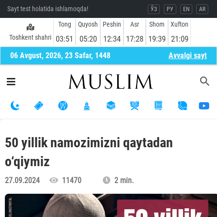
Sayt test holatida ishlamoqda!
ЎЗ
РУ
EN
AR
Tong
Quyosh
Peshin
Asr
Shom
Xufton
Toshkent shahri
03:51
05:20
12:34
17:28
19:39
21:09
06 Avgust, 2026, 23 Safar, 1448
Avvalgi sayt
50 yillik namozimizni qaytadan
o‘qiymiz
27.09.2024
11470
2 min.