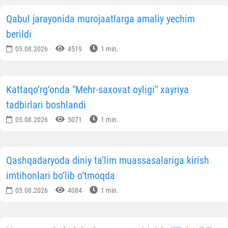
Qabul jarayonida murojaatlarga amaliy yechim
berildi
05.08.2026
4519
1 min.
Kattaqo‘rg‘onda "Mehr-saxovat oyligi" xayriya
tadbirlari boshlandi
05.08.2026
5071
1 min.
Qashqadaryoda diniy ta’lim muassasalariga kirish
imtihonlari bo‘lib o‘tmoqda
05.08.2026
4084
1 min.