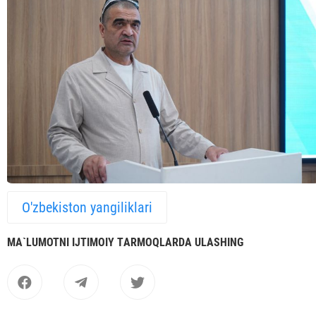
O'zbekiston yangiliklari
MА`LUMOTNI IJTIMOIY TАRMOQLАRDА ULАSHING