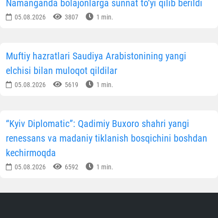
Namanganda bolajonlarga sunnat to‘yi qilib berildi
05.08.2026
3807
1 min.
Muftiy hazratlari Saudiya Arabistonining yangi
elchisi bilan muloqot qildilar
05.08.2026
5619
1 min.
“Kyiv Diplomatic”: Qadimiy Buxoro shahri yangi
renessans va madaniy tiklanish bosqichini boshdan
kechirmoqda
05.08.2026
6592
1 min.