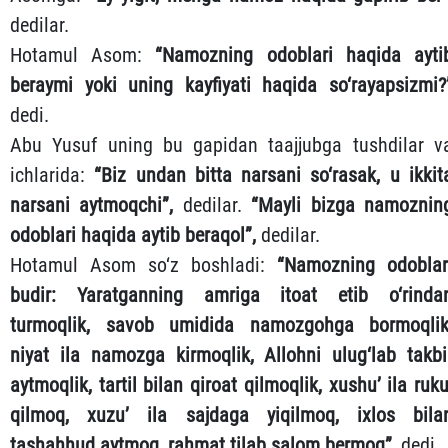
dedilar.
Hotamul Asom:
“Namozning odoblari haqida ayti
beraymi yoki uning kayfiyati haqida so‘rayapsizmi?
dedi.
Abu Yusuf uning bu gapidan taajjubga tushdilar v
ichlarida:
“Biz undan bitta narsani so‘rasak, u ikkit
narsani aytmoqchi”,
dedilar.
“Mayli bizga namoznin
odoblari haqida aytib beraqol”,
dedilar.
Hotamul Asom so‘z boshladi:
“Namozning odoblar
budir: Yaratganning amriga itoat etib o‘rinda
turmoqlik, savob umidida namozgohga bormoqlik
niyat ila namozga kirmoqlik, Allohni ulug‘lab takbi
aytmoqlik, tartil bilan qiroat qilmoqlik, xushu’ ila ruku
qilmoq, xuzu’ ila sajdaga yiqilmoq, ixlos bila
tashahhud aytmoq, rahmat tilab salom bermoq”,
dedi.