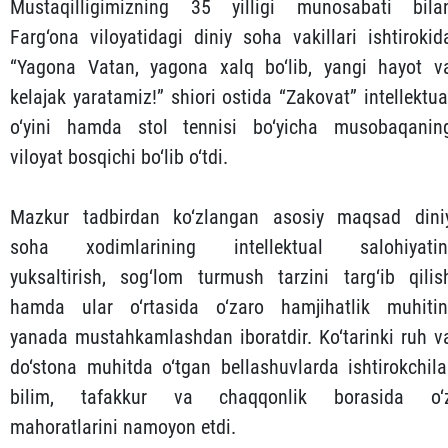
Mustaqilligimizning 35 yilligi munosabati bila
Farg‘ona viloyatidagi diniy soha vakillari ishtirokid
“Yagona Vatan, yagona xalq bo‘lib, yangi hayot v
kelajak yaratamiz!” shiori ostida “Zakovat” intellektua
o‘yini hamda stol tennisi bo‘yicha musobaqanin
viloyat bosqichi bo‘lib o‘tdi.
Mazkur tadbirdan ko‘zlangan asosiy maqsad dini
soha xodimlarining intellektual salohiyatin
yuksaltirish, sog‘lom turmush tarzini targ‘ib qilis
hamda ular o‘rtasida o‘zaro hamjihatlik muhitin
yanada mustahkamlashdan iboratdir. Ko‘tarinki ruh v
do‘stona muhitda o‘tgan bellashuvlarda ishtirokchila
bilim, tafakkur va chaqqonlik borasida o‘
mahoratlarini namoyon etdi.