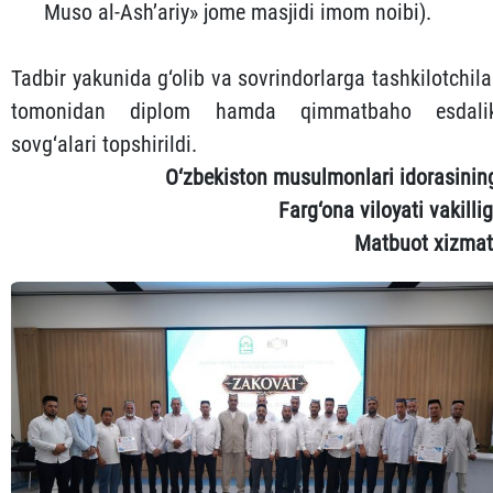
Muso al-Ash’ariy» jome masjidi imom noibi).
Tadbir yakunida g‘olib va sovrindorlarga tashkilotchila
tomonidan diplom hamda qimmatbaho esdali
sovg‘alari topshirildi.
O‘zbekiston musulmonlari idorasinin
Farg‘ona viloyati vakillig
Matbuot xizmat