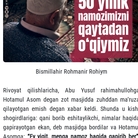
Bismillahir Rohmanir Rohiym
Rivoyat qilishlaricha, Abu Yusuf rahimahullohg
Hotamul Asom degan zot masjidda zuhddan ma’ruz
qilayotgan emish degan xabar keldi. Shunda u kish
shogirdlariga: qani borib eshitaylikchi, nimalar haqid
gapirayotgan ekan, deb masjidga bordilar va Hotamu
Asomga:
“Ey yigit, menga namoz haqida gapirib ber”