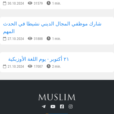
30.10.2024
31579
1 min.
شارك موظفي المجال الديني نشيطا في الحدث
المهم
27.10.2024
31888
1 min.
٢١ أكتوبر - يوم اللغة الأوزبكية
21.10.2024
17007
2 min.