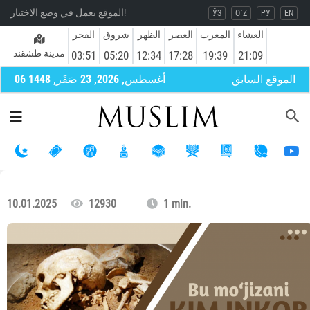
الموقع يعمل في وضع الاختبار!
ЎЗ
O`Z
РУ
EN
العشاء
المغرب
العصر
الظهر
شروق
الفجر
مدينة طشقند
03:51
05:20
12:34
17:28
19:39
21:09
الموقع السابق
06 أغسطس, 2026, 23 صَفَر, 1448
10.01.2025
12930
1 min.