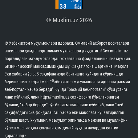
© Muslim.uz 2026
© Ўзбекистон мусулмонлари идораси. Оммавий ахборот воситалари
вакиллари ҳамда порталимиз мухлислари диққатига! Сиз muslim.uz
порталидаги маълумотлардан хоҳлаганча фойдаланишингиз мумкин.
Бизнинг асосий мақсадимиз ҳам шу. Фақат ягона шартимиз: Мақола
ёки хабарни ўз веб-саҳифангизда ёритишда қуйидаги кўринишда
беришингизни сўраймиз: “Ўзбекистон мусулмонлари идораси расмий
веб-портали хабар беради”, бунда “расмий веб-портали” сўзи устига
линк қўйилиб, линк https//muslim.uz саҳифасига йўналтирилган
бўлиши, “хабар беради” сўз бирикмасига линк қўйилиб, линк “веб-
саҳифа”даги сиз фойдаланган хабар ёки мақолага йўналтирилган
бўлиши шарт. Унутманг, маълумот олинганда манзил ва муаллифни
кўрсатмаслик ҳам қонунан ҳам диний нуқтаи-назардан қаттиқ
қораланади.