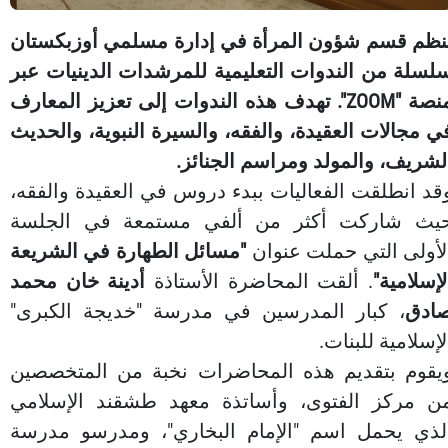
نظم قسم شؤون المرأة في إدارة مسلمي أوزبكستان
لسلة من الندوات التعليمية للمرشدات الدينيات عبر
منصة "ZOOM". تهدف هذه الندوات إلى تعزيز المعارف
ي مجالات العقيدة، والفقه، والسيرة النبوية، والحديث
لشريف، والمولد ومراسم الجنائز.
قد انطلقت الفعاليات ببدء دروس في العقيدة والفقه،
يث شاركت أكثر من ألفي مستمعة في الجلسة
لأولى التي حملت عنوان
"مسائل الطهارة في الشريعة
لإسلامية"
. ألقت المحاضرة الأستاذة
أدينة خان محمد
ادق
، كبار المدرسين في مدرسة "خديجة الكبرى"
لإسلامية للبنات.
يقوم بتقديم هذه المحاضرات نخبة من المتخصصين
ن مركز الفتوى، وأساتذة معهد طشقند الإسلامي
لذي يحمل اسم "الإمام البخاري"، ومدرسو مدرسة