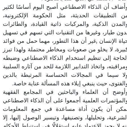
أضاف أن الذكاء الاصطناعي أصبح اليوم أساسًا لكثير
ن التطبيقات الحديثة، مثل الحكومة الإلكترونية،
المدن الذكية، والمركبات ذاتية القيادة، والطائرات
دون طيار، وغيرها من التقنيات التي تسهم في تسهيل
ياة الإنسان ,غير أن هذا التطور، مهما حمل من فوائد
بيرة، لا يخلو من صعوبات ومخاطر محتملة ولهذا تبرز
لحاجة إلى تنظيم استخدام الذكاء الاصطناعي وضبطه
مراقبته، واتخاذ التدابير اللازمة للحد من آثاره السلبية
لا سيما في المجالات الحساسة المرتبطة بالدين
الفتوى، حيث ينبغي إيلاء هذه المسألة عناية خاصة.
أوضح أن العلماء والباحثين في المجامع الفقهية
المؤتمرات العلمية أجمعوا على أن الذكاء الاصطناعي
مكن أن يكون أداة مساعدة في جمع المعلومات
لشرعية، وتحليلها، وتصنيفها، وتيسير الوصول إليها، إلا
نه لا يجوز الاعتماد عليه استقلالًا في استنباط الأحكام