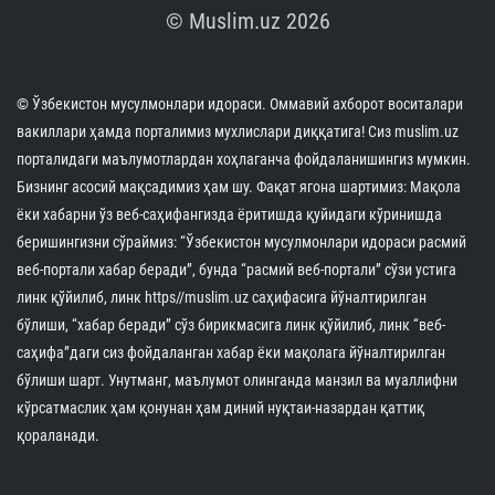
© Muslim.uz 2026
© Ўзбекистон мусулмонлари идораси. Оммавий ахборот воситалари
вакиллари ҳамда порталимиз мухлислари диққатига! Сиз muslim.uz
порталидаги маълумотлардан хоҳлаганча фойдаланишингиз мумкин.
Бизнинг асосий мақсадимиз ҳам шу. Фақат ягона шартимиз: Мақола
ёки хабарни ўз веб-саҳифангизда ёритишда қуйидаги кўринишда
беришингизни сўраймиз: “Ўзбекистон мусулмонлари идораси расмий
веб-портали хабар беради”, бунда “расмий веб-портали” сўзи устига
линк қўйилиб, линк https//muslim.uz саҳифасига йўналтирилган
бўлиши, “хабар беради” сўз бирикмасига линк қўйилиб, линк “веб-
саҳифа”даги сиз фойдаланган хабар ёки мақолага йўналтирилган
бўлиши шарт. Унутманг, маълумот олинганда манзил ва муаллифни
кўрсатмаслик ҳам қонунан ҳам диний нуқтаи-назардан қаттиқ
қораланади.