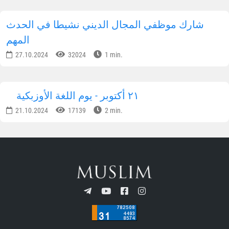
شارك موظفي المجال الديني نشيطا في الحدث
المهم
27.10.2024
32024
1 min.
٢١ أكتوبر - يوم اللغة الأوزبكية
21.10.2024
17139
2 min.