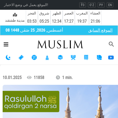
الموقع يعمل في وضع الاختبار!
ЎЗ
O`Z
РУ
EN
العشاء
المغرب
العصر
الظهر
شروق
الفجر
مدينة طشقند
03:53
05:25
12:34
17:27
19:37
21:06
الموقع السابق
08 أغسطس, 2026, 25 صَفَر, 1448
10.01.2025
11858
1 min.