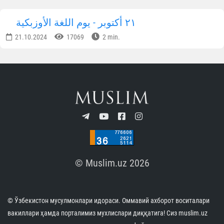
٢١ أكتوبر - يوم اللغة الأوزبكية
21.10.2024
17069
2 min.
© Muslim.uz 2026
© Ўзбекистон мусулмонлари идораси. Оммавий ахборот воситалари
вакиллари ҳамда порталимиз мухлислари диққатига! Сиз muslim.uz