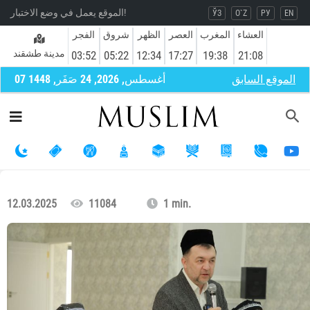
الموقع يعمل في وضع الاختبار!
ЎЗ
O`Z
РУ
EN
العشاء
المغرب
العصر
الظهر
شروق
الفجر
مدينة طشقند
03:52
05:22
12:34
17:27
19:38
21:08
الموقع السابق
07 أغسطس, 2026, 24 صَفَر, 1448
12.03.2025
11084
1 min.