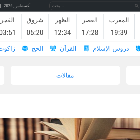
06 أغسطس, 2026 | 23 صَفَر, 1448
المغرب
العصر
الظهر
شروق
الفجر
03:51
05:20
12:34
17:28
19:39
دروس الإسلام
القرآن
الحج
زاكوت
مقالات