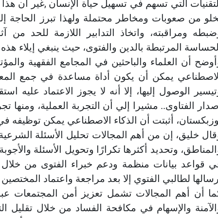
لتقنيات التي تسهم في تسهيل حياة الإنسان ,غير أن هذا ا
خلو من صعوبات ومخاطر محتملة ولهذا تبرز الحاجة إل
ضبطه ومراقبته، واتخاذ التدابير اللازمة للحد من آث
لحساسة المرتبطة بالدين والفتوى، حيث ينبغي إيلاء هذه 
أوضح أن العلماء والباحثين في المجامع الفقهية والمؤت
لاصطناعي يمكن أن يكون أداة مساعدة في جمع المعلوم
تيسير الوصول إليها، إلا أنه لا يجوز الاعتماد عليه استق
صدار الفتاوى.. مشيرا إلي أن التجربة العملية، ومنها تج
وزبكستان، أثبتت أن الذكاء الاصطناعي يمكن توظيفه في
قال خليق، إن من أهم المجالات تحليل الأسئلة الشرعي
المناطق، وتحديد أكثرها تكرارًا وتحويل الأسئلة والأجو
ي قواعد بيانات منظمة ودعم خبراء الفتوى من خلال ا
رسالها لطالبي الفتوي إلا بعد مراجعة واعتماد المختصين .
ما أن أهم المجالات تشمل تعزيز أمن المجتمعات عب
الآمنة والإسهام في مكافحة الفساد من خلال تقليل ال