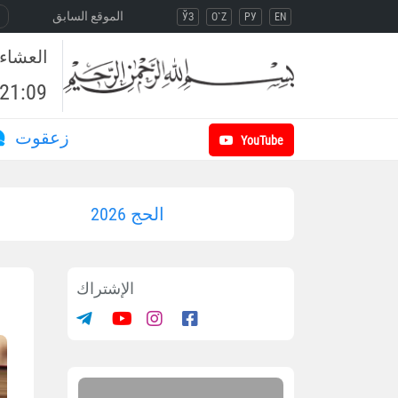
الموقع السابق
ЎЗ
O`Z
РУ
EN
العشاء
21:09
زعقوت
YouTube
الحج 2026
الإشتراك