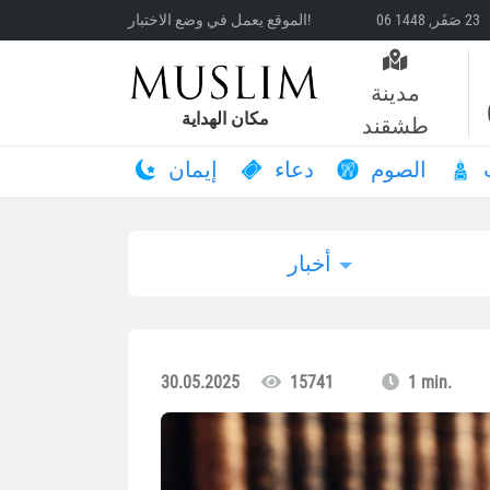
الموقع يعمل في وضع الاختبار!
مدينة
مكان الهداية
طشقند
الصوم
دعاء
إيمان
أخبار
30.05.2025
15741
1 min.