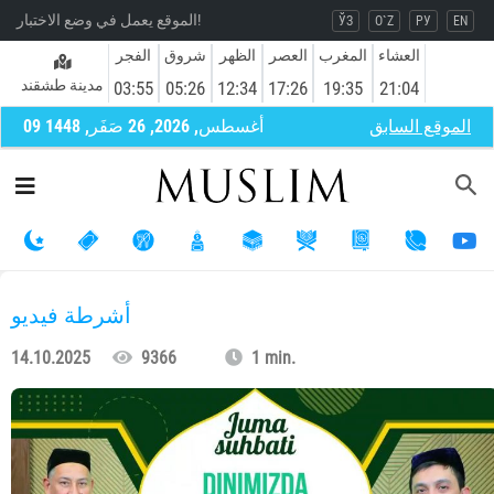
الموقع يعمل في وضع الاختبار!
ЎЗ
O`Z
РУ
EN
العشاء
المغرب
العصر
الظهر
شروق
الفجر
مدينة طشقند
03:55
05:26
12:34
17:26
19:35
21:04
الموقع السابق
09 أغسطس, 2026, 26 صَفَر, 1448
أشرطة فيديو
14.10.2025
9366
1 min.