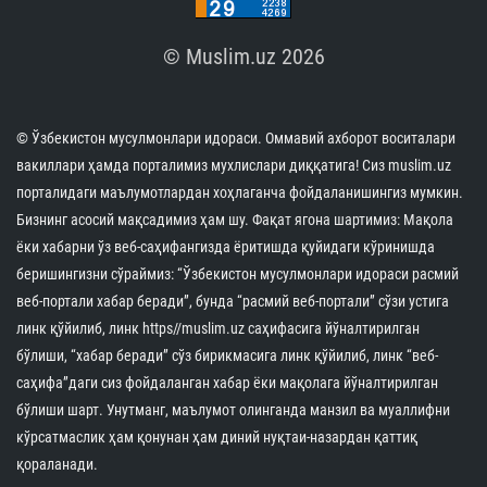
© Muslim.uz 2026
© Ўзбекистон мусулмонлари идораси. Оммавий ахборот воситалари
вакиллари ҳамда порталимиз мухлислари диққатига! Сиз muslim.uz
порталидаги маълумотлардан хоҳлаганча фойдаланишингиз мумкин.
Бизнинг асосий мақсадимиз ҳам шу. Фақат ягона шартимиз: Мақола
ёки хабарни ўз веб-саҳифангизда ёритишда қуйидаги кўринишда
беришингизни сўраймиз: “Ўзбекистон мусулмонлари идораси расмий
веб-портали хабар беради”, бунда “расмий веб-портали” сўзи устига
линк қўйилиб, линк https//muslim.uz саҳифасига йўналтирилган
бўлиши, “хабар беради” сўз бирикмасига линк қўйилиб, линк “веб-
саҳифа”даги сиз фойдаланган хабар ёки мақолага йўналтирилган
бўлиши шарт. Унутманг, маълумот олинганда манзил ва муаллифни
кўрсатмаслик ҳам қонунан ҳам диний нуқтаи-назардан қаттиқ
қораланади.