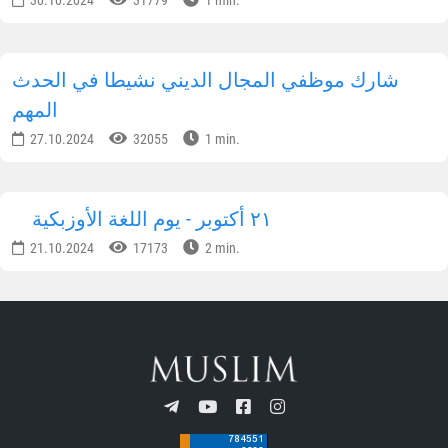
30.10.2024
31779
1 min.
شارك موظفي المجال الديني نشيطا في الحدث
المهم
27.10.2024
32055
1 min.
٢١ أكتوبر - يوم اللغة الأوزبكية
21.10.2024
17173
2 min.