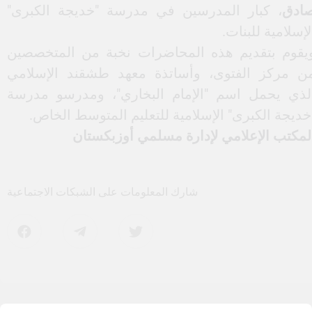
نظم قسم شؤون المرأة في إدارة مسلمي أوزبكستان
لسلة من الندوات التعليمية للمرشدات الدينيات عبر
منصة "ZOOM". تهدف هذه الندوات إلى تعزيز المعارف
ي مجالات العقيدة، والفقه، والسيرة النبوية، والحديث
لشريف، والمولد ومراسم الجنائز.
قد انطلقت الفعاليات ببدء دروس في العقيدة والفقه،
يث شاركت أكثر من ألفي مستمعة في الجلسة
لأولى التي حملت عنوان
"مسائل الطهارة في الشريعة
لإسلامية"
. ألقت المحاضرة الأستاذة
أدينة خان محمد
ادق
، كبار المدرسين في مدرسة "خديجة الكبرى"
لإسلامية للبنات.
يقوم بتقديم هذه المحاضرات نخبة من المتخصصين
ن مركز الفتوى، وأساتذة معهد طشقند الإسلامي
لذي يحمل اسم "الإمام البخاري"، ومدرسو مدرسة