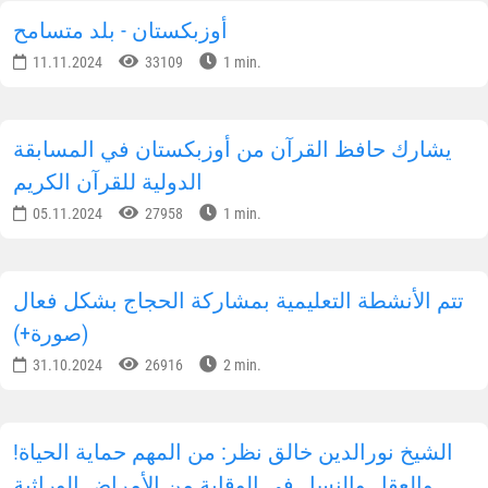
المجتمع البريطاني يهتم بالإصلاحات الدينية في
أوزبكستان
02.12.2024
44264
1 min.
تم تقديم المساعدة العملية إلى 200 أسرة في
يانكيول
14.11.2024
34770
3 min.
أوزبكستان - بلد متسامح
11.11.2024
33109
1 min.
يشارك حافظ القرآن من أوزبكستان في المسابقة