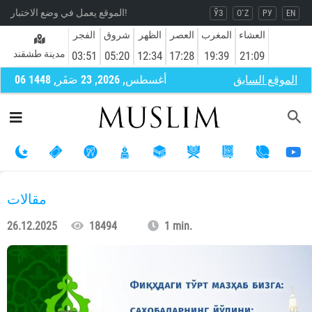
الموقع يعمل في وضع الاختبار!
ЎЗ
O`Z
РУ
EN
العشاء
المغرب
العصر
الظهر
شروق
الفجر
مدينة طشقند
03:51
05:20
12:34
17:28
19:39
21:09
الموقع السابق
06 أغسطس, 2026, 23 صَفَر, 1448
مقالات
26.12.2025
18494
1 min.