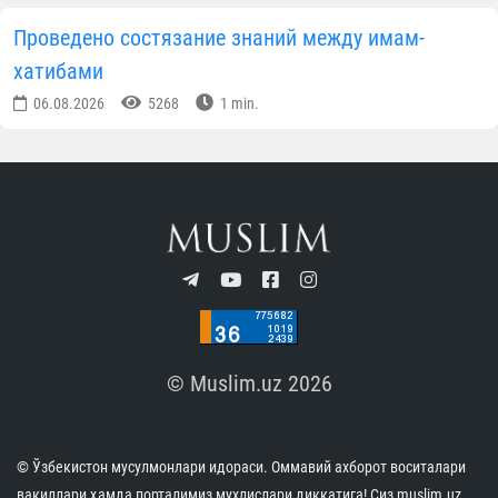
Проведено состязание знаний между имам-
хатибами
06.08.2026
5268
1 min.
© Muslim.uz 2026
© Ўзбекистон мусулмонлари идораси. Оммавий ахборот воситалари
вакиллари ҳамда порталимиз мухлислари диққатига! Сиз muslim.uz