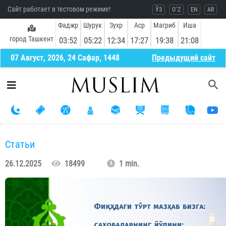
Сайт работает в тестовом режиме!
ЎЗ
O`Z
EN
AR
Фаджр
Шурук
Зухр
Аср
Магриб
Иша
город Ташкент
03:52
05:22
12:34
17:27
19:38
21:08
07 Август, 2026, 24 Сафар, 1448
Предыдущий сайт
Статьи
26.12.2025
18499
1 min.