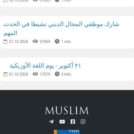
30.10.2024
31665
1 min.
شارك موظفي المجال الديني نشيطا في الحدث
المهم
27.10.2024
31969
1 min.
٢١ أكتوبر - يوم اللغة الأوزبكية
21.10.2024
17079
2 min.