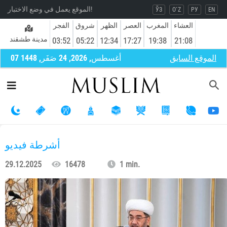
الموقع يعمل في وضع الاختبار!
ЎЗ
O`Z
РУ
EN
العشاء
المغرب
العصر
الظهر
شروق
الفجر
مدينة طشقند
03:52
05:22
12:34
17:27
19:38
21:08
الموقع السابق
07 أغسطس, 2026, 24 صَفَر, 1448
أشرطة فيديو
29.12.2025
16478
1 min.