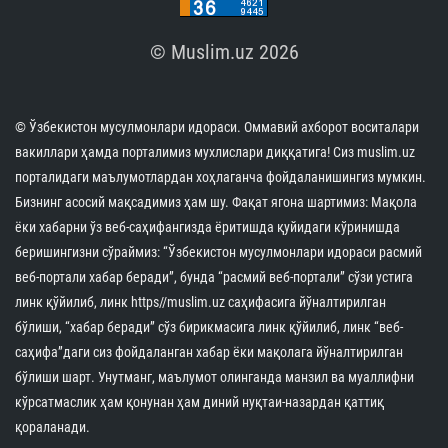
© Muslim.uz 2026
© Ўзбекистон мусулмонлари идораси. Оммавий ахборот воситалари
вакиллари ҳамда порталимиз мухлислари диққатига! Сиз muslim.uz
порталидаги маълумотлардан хоҳлаганча фойдаланишингиз мумкин.
Бизнинг асосий мақсадимиз ҳам шу. Фақат ягона шартимиз: Мақола
ёки хабарни ўз веб-саҳифангизда ёритишда қуйидаги кўринишда
беришингизни сўраймиз: “Ўзбекистон мусулмонлари идораси расмий
веб-портали хабар беради”, бунда “расмий веб-портали” сўзи устига
линк қўйилиб, линк https//muslim.uz саҳифасига йўналтирилган
бўлиши, “хабар беради” сўз бирикмасига линк қўйилиб, линк “веб-
саҳифа”даги сиз фойдаланган хабар ёки мақолага йўналтирилган
бўлиши шарт. Унутманг, маълумот олинганда манзил ва муаллифни
кўрсатмаслик ҳам қонунан ҳам диний нуқтаи-назардан қаттиқ
қораланади.