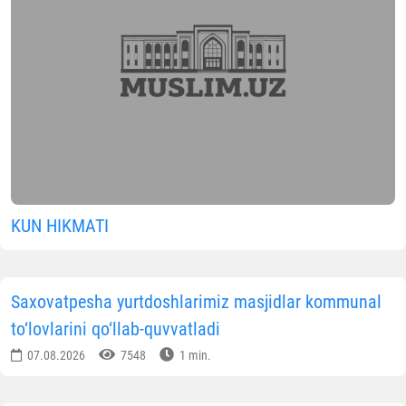
KUN HIKMATI
Saxovatpesha yurtdoshlarimiz masjidlar kommunal
to‘lovlarini qo‘llab-quvvatladi
07.08.2026
7548
1 min.