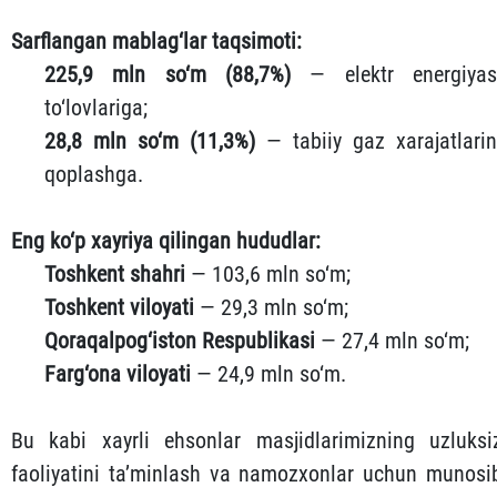
Sarflangan mablag‘lar taqsimoti:
225,9 mln so‘m (88,7%)
— elektr energiyas
to‘lovlariga;
28,8 mln so‘m (11,3%)
— tabiiy gaz xarajatlarin
qoplashga.
Eng ko‘p xayriya qilingan hududlar:
Toshkent shahri
— 103,6 mln so‘m;
Toshkent viloyati
— 29,3 mln so‘m;
Qoraqalpog‘iston Respublikasi
— 27,4 mln so‘m;
Farg‘ona viloyati
— 24,9 mln so‘m.
Bu kabi xayrli ehsonlar masjidlarimizning uzluksi
faoliyatini ta’minlash va namozxonlar uchun munosi