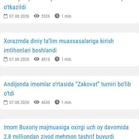
o‘tkazildi
07.08.2026
5326
1 min.
Xorazmda diniy ta’lim muassasalariga kirish
imtihonlari boshlandi
07.08.2026
4816
1 min.
Andijonda imomlar o‘rtasida “Zakovat” turniri bo‘lib
o‘tdi
07.08.2026
4630
1 min.
Imom Buxoriy majmuasiga oxirgi uch oy davomida
2,8 milliondan ziyod mehmon tashrif buyurdi