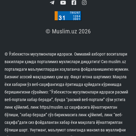
© Muslim.uz 2026
© Ўзбекистон мусулмонлари идораси. Оммавий ахборот воситалари
вакиллари ҳамда порталимиз мухлислари диққатига! Сиз muslim.uz
порталидаги маълумотлардан хоҳлаганча фойдаланишингиз мумкин.
Бизнинг асосий мақсадимиз ҳам шу. Фақат ягона шартимиз: Мақола
ёки хабарни ўз веб-саҳифангизда ёритишда қуйидаги кўринишда
беришингизни сўраймиз: “Ўзбекистон мусулмонлари идораси расмий
веб-портали хабар беради”, бунда “расмий веб-портали” сўзи устига
линк қўйилиб, линк https//muslim.uz саҳифасига йўналтирилган
бўлиши, “хабар беради” сўз бирикмасига линк қўйилиб, линк “веб-
саҳифа”даги сиз фойдаланган хабар ёки мақолага йўналтирилган
бўлиши шарт. Унутманг, маълумот олинганда манзил ва муаллифни