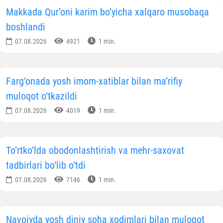
Makkada Qur’oni karim bo‘yicha xalqaro musobaqa
boshlandi
07.08.2026
4921
1 min.
Farg‘onada yosh imom-xatiblar bilan ma’rifiy
muloqot o‘tkazildi
07.08.2026
4019
1 min.
To‘rtko‘lda obodonlashtirish va mehr-saxovat
tadbirlari bo‘lib o‘tdi
07.08.2026
7146
1 min.
Navoiyda yosh diniy soha xodimlari bilan muloqot