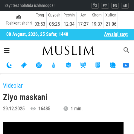
Sayt test holatida ishlamoqda!
ЎЗ
РУ
EN
AR
Tong
Quyosh
Peshin
Asr
Shom
Xufton
Toshkent shahri
03:53
05:25
12:34
17:27
19:37
21:06
08 Avgust, 2026, 25 Safar, 1448
Avvalgi sayt
Videolar
Ziyo maskani
29.12.2025
16485
1 min.