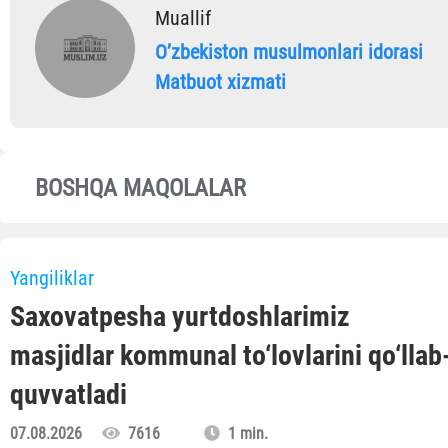
Muallif
Oʼzbekiston musulmonlari idorasi
Matbuot xizmati
BOSHQA MAQOLALAR
Yangiliklar
Saxovatpesha yurtdoshlarimiz
masjidlar kommunal to‘lovlarini qo‘llab
quvvatladi
07.08.2026
7616
1 min.