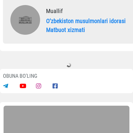
Muallif
Oʼzbekiston musulmonlari idorasi
Matbuot xizmati
OBUNA BO'LING