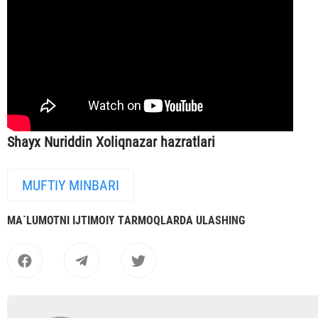
Shayx Nuriddin Xoliqnazar hazratlari
MUFTIY MINBARI
MА`LUMOTNI IJTIMOIY TАRMOQLАRDА ULАSHING