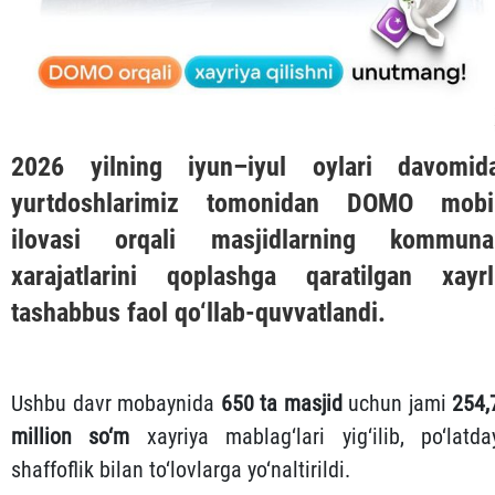
2026 yilning iyun–iyul oylari davomid
yurtdoshlarimiz tomonidan
DOMO
mobi
ilovasi orqali masjidlarning kommuna
xarajatlarini qoplashga qaratilgan xayrl
tashabbus faol qo‘llab-quvvatlandi.
Ushbu davr mobaynida
650 ta masjid
uchun jami
254,
million so‘m
xayriya mablag‘lari yig‘ilib, po‘latda
shaffoflik bilan to‘lovlarga yo‘naltirildi.