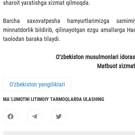
sharoit yaratishga xizmat qilmoqda.
Barcha saxovatpesha hamyurtlarimizga samimi
minnatdorlik bildirib, qilinayotgan ezgu amallarga Ha
taolodan baraka tilaydi.
O‘zbekiston musulmonlari idoras
Matbuot xizmat
O'zbekiston yangiliklari
MА`LUMOTNI IJTIMOIY TАRMOQLАRDА ULАSHING