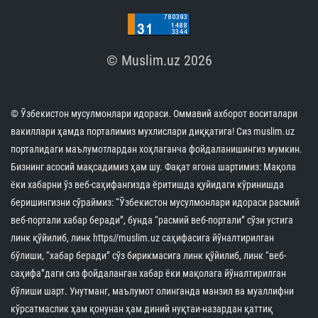
© Muslim.uz 2026
© Ўзбекистон мусулмонлари идораси. Оммавий ахборот воситалари
вакиллари ҳамда порталимиз мухлислари диққатига! Сиз muslim.uz
порталидаги маълумотлардан хоҳлаганча фойдаланишингиз мумкин.
Бизнинг асосий мақсадимиз ҳам шу. Фақат ягона шартимиз: Мақола
ёки хабарни ўз веб-саҳифангизда ёритишда қуйидаги кўринишда
беришингизни сўраймиз: “Ўзбекистон мусулмонлари идораси расмий
веб-портали хабар беради”, бунда “расмий веб-портали” сўзи устига
линк қўйилиб, линк https//muslim.uz саҳифасига йўналтирилган
бўлиши, “хабар беради” сўз бирикмасига линк қўйилиб, линк “веб-
саҳифа”даги сиз фойдаланган хабар ёки мақолага йўналтирилган
бўлиши шарт. Унутманг, маълумот олинганда манзил ва муаллифни
кўрсатмаслик ҳам қонунан ҳам диний нуқтаи-назардан қаттиқ