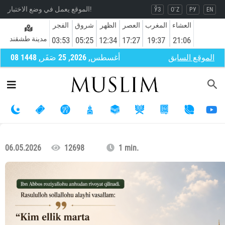
الموقع يعمل في وضع الاختبار!
ЎЗ
O`Z
РУ
EN
العشاء
المغرب
العصر
الظهر
شروق
الفجر
مدينة طشقند
03:53
05:25
12:34
17:27
19:37
21:06
الموقع السابق
08 أغسطس, 2026, 25 صَفَر, 1448
06.05.2026
12698
1 min.