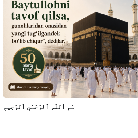
سْمِ ٱللَّٰهِ ٱلرَّحْمَٰنِ ٱلرَّحِيمِ