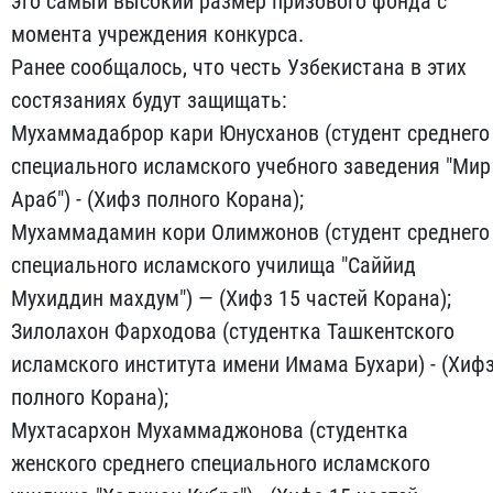
это самый высокий размер призового фонда с
момента учреждения конкурса.
Ранее сообщалось, что честь Узбекистана в этих
состязаниях будут защищать:
Мухаммадаброр кари Юнусханов (студент среднего
специального исламского учебного заведения "Мир
Араб") - (Хифз полного Корана);
Мухаммадамин кори Олимжонов (студент среднего
специального исламского училища "Саййид
Мухиддин махдум") — (Хифз 15 частей Корана);
Зилолахон Фарходова (студентка Ташкентского
исламского института имени Имама Бухари) - (Хиф
полного Корана);
Мухтасархон Мухаммаджонова (студентка
женского среднего специального исламского