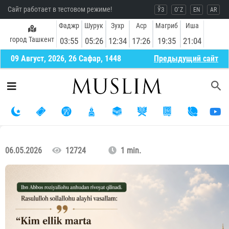
Сайт работает в тестовом режиме!
ЎЗ
O`Z
EN
AR
Фаджр
Шурук
Зухр
Аср
Магриб
Иша
город Ташкент
03:55
05:26
12:34
17:26
19:35
21:04
09 Август, 2026, 26 Сафар, 1448
Предыдущий сайт
06.05.2026
12724
1 min.