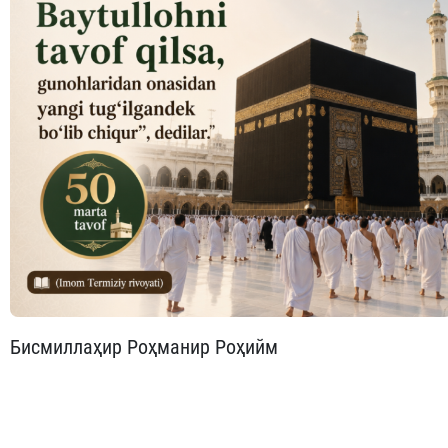
Бисмиллаҳир Роҳманир Роҳийм