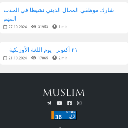
شارك موظفي المجال الديني نشيطا في الحدث
المهم
27.10.2024
31953
1 min.
٢١ أكتوبر - يوم اللغة الأوزبكية
21.10.2024
17065
2 min.