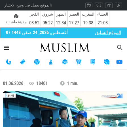
الموقع يعمل في وضع الاختبار!
ЎЗ
O`Z
РУ
EN
العشاء
المغرب
العصر
الظهر
شروق
الفجر
مدينة طشقند
03:52
05:22
12:34
17:27
19:38
21:08
الموقع السابق
07 أغسطس, 2026, 24 صَفَر, 1448
01.06.2026
18401
1 min.