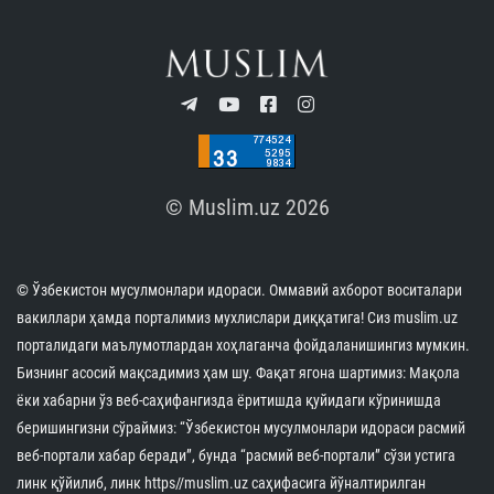
© Muslim.uz 2026
© Ўзбекистон мусулмонлари идораси. Оммавий ахборот воситалари
вакиллари ҳамда порталимиз мухлислари диққатига! Сиз muslim.uz
порталидаги маълумотлардан хоҳлаганча фойдаланишингиз мумкин.
Бизнинг асосий мақсадимиз ҳам шу. Фақат ягона шартимиз: Мақола
ёки хабарни ўз веб-саҳифангизда ёритишда қуйидаги кўринишда
беришингизни сўраймиз: “Ўзбекистон мусулмонлари идораси расмий
веб-портали хабар беради”, бунда “расмий веб-портали” сўзи устига
линк қўйилиб, линк https//muslim.uz саҳифасига йўналтирилган