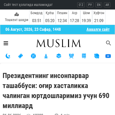
Сайт тест ҳолатида ишламоқда!
O`Z
РУ
EN
AR
Бомдод
Қуёш
Пешин
Аср
Шом
Хуфтон
Тошкент шаҳри
03:51
05:20
12:34
17:28
19:39
21:09
06 Август, 2026, 23 Сафар, 1448
Aввалги сайт
Президентнинг инсонпарвар
ташаббуси: оғир хасталикка
чалинган юртдошларимиз учун 690
миллиард