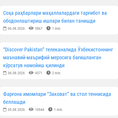
Соҳа раҳбарлари маҳаллалардаги тарғибот ва
ободонлаштириш ишлари билан танишди
06.08.2026
5867
1 min.
“Discover Pakistan” телеканалида Ўзбекистоннинг
маънавий-маърифий меросига бағишланган
кўрсатув намойиш қилинди
06.08.2026
4571
2 min.
Фарғона имомлари “Заковат” ва стол теннисида
беллашди
05.08.2026
10944
1 min.