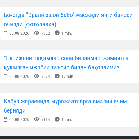
Боғотда "Эрали эшон бобо" масжиди янги биноси
очилди (фотолавҳа)
05.08.2026
7322
1 min.
“Натижани рақамлар сони биланмас, жамиятга
қўшилган ижобий таъсир билан баҳолаймиз”
05.08.2026
7674
17 min.
Қабул жараёнида мурожаатларга амалий ечим
берилди
05.08.2026
7184
1 min.