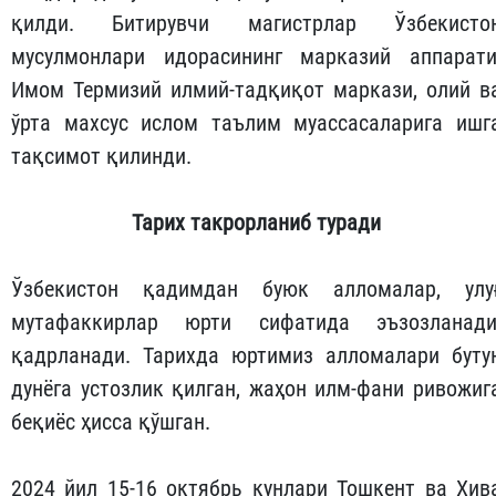
қилди. Битирувчи магистрлар Ўзбекисто
мусулмонлари идорасининг марказий аппарати
Имом Термизий илмий-тадқиқот маркази, олий в
ўрта махсус ислом таълим муассасаларига ишг
тақсимот қилинди.
Тарих
такрорланиб
туради
Ўзбекистон қадимдан буюк алломалар, улу
мутафаккирлар юрти сифатида эъзозланади
қадрланади. Тарихда юртимиз алломалари буту
дунёга устозлик қилган, жаҳон илм-фани ривожиг
беқиёс ҳисса қўшган.
2024 йил 15-16 октябрь кунлари Тошкент ва Хив