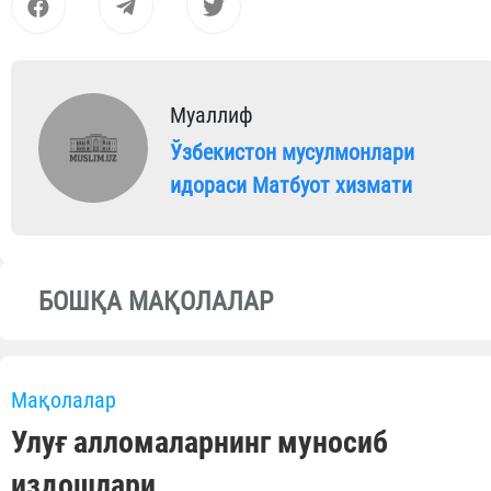
Муаллиф
Ўзбекистон мусулмонлари
идораси Матбуот хизмати
БОШҚА МАҚОЛАЛАР
Мақолалар
Улуғ алломаларнинг муносиб
издошлари