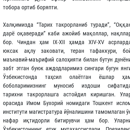
тобора ортиб боряпти.
Халқимизда “Тарих такрорланиб туради”, “Оққа
дарё оқаверади” каби ажойиб мақоллар, нақлла
бор. Чиндан ҳам IX-XII ҳамда XIV-XV асрлард
юксак ақлу заковати, теран тафаккури, бо
маънавий-маърифий салоҳияти билан бутун дунён
забт этган буюк аждодларимиз сингари бугун янг
Ўзбекистонда таҳсил олаётган ёшлар ҳа
боболаримизнинг муносиб издоши сифатид
тарихни такрорлашга астойдил киришган. Ула
орасида Имом Бухорий номидаги Тошкент исло
институти магистратура йўналишини тамомлаган ў
нафар иқтидорли битирувчи ҳам бор. Уларн
Ўзбекистоннинг етук мутахассислари, Президен