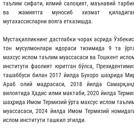
таълим сифати, илмий салоҳият, маънавий тарби
ва жамиятга муносиб хизмат қиладига
мутахассисларни вояга етказишда.
Мустақилликнинг дастлабки чорак асрида Ўзбекис
тон мусулмонлари идораси тизимида 9 та ўрт
махсус ислом таълим муассасаси ва Тошкент исло
институти фаолият юритган бўлса, Президентими
ташаббуси билан 2017 йилда Бухоро шаҳрида Ми
Араб олий мад­расаси, 2018 йилда Самарқан
вилоятида Ҳадис илми мактаби, 2020 йилда Терми
шаҳрида Имом Термизий ўрта махсус ислом таъли
муассасаси, 2024 йилда Имом Термизий номидаг
ислом институти ташкил этилди.