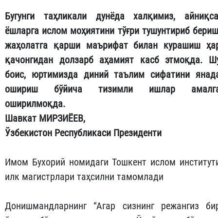
Бугунги таҳликали дунёда халқимиз, айниқса
ёшларга ислом моҳиятини тўғри тушунтириб бериш
жаҳолатга қарши маърифат билан курашиш ҳа
қачонгидан долзарб аҳамият касб этмоқда. Ш
боис, юртимизда диний таълим сифатини янад
ошириш бўйича тизимли ишлар амалг
оширилмоқда.
Шавкат МИРЗИЁЕВ,
Ўзбекистон Республикаси Президенти
Имом Бухорий номидаги Тошкент ислом институт
илк магистрлари таҳсилни тамомлади
Донишмандларнинг “Агар сизнинг режангиз би