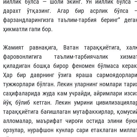
йиллик бўлса — шоли экинг. Ўн йиллик бўлса 
дарахт ўтқазинг. Агар бир асрлик бўлса 
фарзандларингизга таълим-тарбия беринг” дега
ҳикматли гапи бор.
Жамият равнақига, Ватан тараққиётига, хал
фаровонлигига таълим-тарбиячалик хизма
қиладиган бошқа бирор феномен бўлмаса керак
Ҳар бир даврнинг ўзига яраша сармоядорлари
тужжорлари бўлган. Лекин уларнинг номлари тари
саҳифаларида жуда кам учрайди, айримлари изси
йўқ бўлиб кетган. Лекин умрини цивилизация­ла
тараққиётига бағишлаган мутафаккирлар, қомуси
алломалар, маърифат чироғи остида элини бую
орзулар, нурафшон кунлар сари етаклаган милла