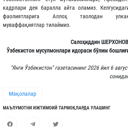
кадрлари дея баралла айта оламиз. Келгусидаг
фаолиятларига Аллоҳ таолодан улка
муваффақиятлар тилаймиз.
Салоҳиддин ШЕРХОНОВ
Ўзбекистон мусулмонлари идораси бўлим бошлиғ
"Янги Ўзбекистон" газетасининг 2026 йил 6 авгус
сонида
Мақолалар
МАЪЛУМОТНИ ИЖТИМОИЙ ТАРМОҚЛАРДА УЛАШИНГ