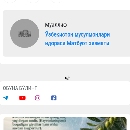
Муаллиф
Ўзбекистон мусулмонлари
идораси Матбуот хизмати
ОБУНА БЎЛИНГ