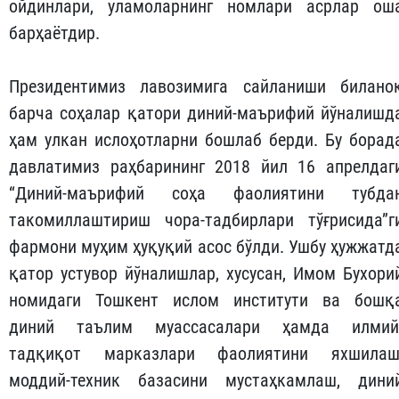
ойдинлари, уламоларнинг номлари асрлар ош
барҳаётдир.
Президентимиз лавозимига сайланиши билано
барча соҳалар қатори диний-маърифий йўналишд
ҳам улкан ислоҳотларни бошлаб берди. Бу борад
давлатимиз раҳбарининг 2018 йил 16 апрелдаг
“Диний-маърифий соҳа фаолиятини тубда
такомиллаштириш чора-тадбирлари тўғрисида”г
фармони муҳим ҳуқуқий асос бўлди. Ушбу ҳужжатд
қатор устувор йўналишлар, хусусан, Имом Бухори
номидаги Тошкент ислом институти ва бошқ
диний таълим муассасалари ҳамда илмий
тадқиқот марказлари фаолиятини яхшилаш
моддий-техник базасини мустаҳкамлаш, дини