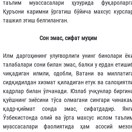
таълим муассасалари ҳузурида фуқароларг
Қуръони каримни ўргатиш бўйича махсус курсла
ташкил этиш белгиланган.
Сон
эмас
,
сифат
муҳим
Илм даргоҳининг улуғворлиги унинг бинолари ёк
талабалари сони билан эмас, балки у ердан етиши
чиқадиган илмли, одобли, Ватани ва миллатиг
сидқидилдан хизмат қиладиган етук ва салоҳиятл
кадрлар билан ўлчанади. Юзлаб учқунлар биргин
қуёшнинг зиёсини тўса олмагани сингари чинака
қадр-қиймат сонда эмас, сифатдадир. Янг
Ўзбекистонда олий ва ўрта махсус ислом таъли
муассасалари фаолиятида ҳам асосий мезо