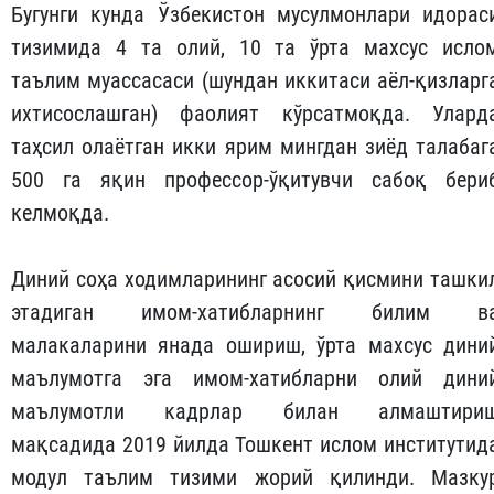
Бугунги кунда Ўзбекистон мусулмонлари идорас
тизимида 4 та олий, 10 та ўрта махсус исло
таълим муассасаси (шундан иккитаси аёл-қизларг
ихтисослашган) фаолият кўрсатмоқда. Улард
таҳсил олаётган икки ярим мингдан зиёд талабаг
500 га яқин профессор-ўқитувчи сабоқ бери
келмоқда.
Диний соҳа ходимларининг асосий қисмини ташки
этадиган имом-хатибларнинг билим в
малакаларини янада ошириш, ўрта махсус дини
маълумотга эга имом-хатибларни олий дини
маълумотли кадрлар билан алмаштири
мақсадида 2019 йилда Тошкент ислом инс­титутид
модул таълим тизими жорий қилинди. Мазку