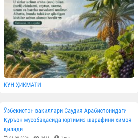
КУН ҲИКМАТИ
Ўзбекистон вакиллари Саудия Арабистонидаги
Қуръон мусобақасида юртимиз шарафини ҳимоя
қилади
06.08.2026
2616
1 min.