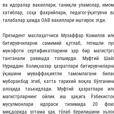
ва идоралар вакиллари, таниқли уламолар, имом
хатиблар, соҳа фахрийлари, педагог-ўқитувчи в
талабалар ҳамда ОАВ вакиллари иштирок этди.
Президент маслаҳатчиси Музаффар Комилов ил
битирувчиларни самимий қутлаб, тегишли пу
мукофоти сертификатларини ҳар бир магистрг
тантанали равишда топширди. Муфтий Шай
Нуриддин Холиқназар ҳазратлари битирувчиларн
ўқишини муваффақиятли тамомлагани била
муборакбод этиб, катта тарихий воқеа бўлганин
алоҳида таъкидлади. Муфтий ҳазратлари ил
магистрларнинг ойлик иш ҳақига Ўзбекисто
мусулмонлари идораси тизимида 20 фои
миқдорида устама ҳақ тўлаб берилишини эъло