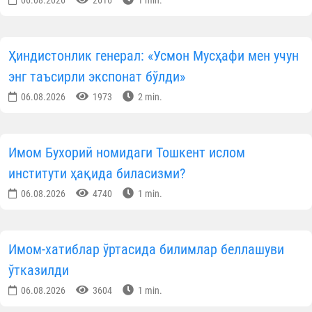
Ҳиндистонлик генерал: «Усмон Мусҳафи мен учун
энг таъсирли экспонат бўлди»
06.08.2026
1973
2 min.
Имом Бухорий номидаги Тошкент ислом
институти ҳақида биласизми?
06.08.2026
4740
1 min.
Имом-хатиблар ўртасида билимлар беллашуви
ўтказилди
06.08.2026
3604
1 min.