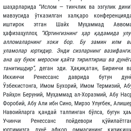
шаҳарларида “Ислом — тинчлик ва эзгулик дини
мавзусида ўтказилган халқаро конференцияд
иштирок этган Шайх Муҳаммад Аввом
ҳафизаҳуллоҳ
“
Юртингизнинг
ҳар
қадамида
улу
алломаларнинг
хоки
бор
.
Бу
замин
илм
в
уламолар
юртидир
.
Энди
сизларнинг
вазифанги
ана
шу
буюк
мерос
ни
қайта
тирилтириш
ва
дунёг
танитишдир
”,
деган эди. Ҳақиқатан, Биринчи в
Иккинчи Ренессанс даврида бутун дун
Ўзбекистонга, Имом Бухорий, Имом Термизий, Аб
Райҳон Беруний, Муҳаммад ал-Хоразмий, Абу Нас
Форобий, Абу Али ибн Сино, Мирзо Улуғбек, Алише
Навоийларга қандай талпинган бўлса, бугун ҳа
Учинчи Ренессанс пойдевори қўйилаётга
юртимизга дунё афкор оммасининг қизиқиш