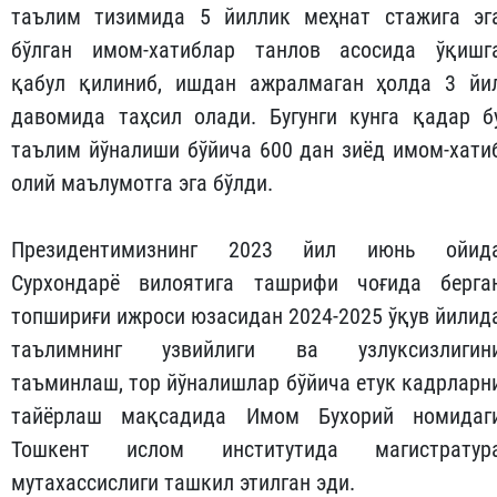
таълим тизимида 5 йиллик меҳнат стажига эг
бўлган имом-хатиблар танлов асосида ўқишг
қабул қилиниб, ишдан ажралмаган ҳолда 3 йи
давомида таҳсил олади. Бугунги кунга қадар б
таълим йўналиши бўйича 600 дан зиёд имом-хати
олий маълумотга эга бўлди.
Президентимизнинг 2023 йил июнь ойид
Сурхондарё вилоятига ташрифи чоғида берга
топшириғи ижроси юзасидан 2024-2025 ўқув йилид
таълимнинг узвийлиги ва узлуксизлигин
таъминлаш, тор йўналишлар бўйича етук кадрларн
тайёрлаш мақсадида Имом Бухорий номидаг
Тошкент ислом институтида магистратур
мутахассислиги ташкил этилган эди.