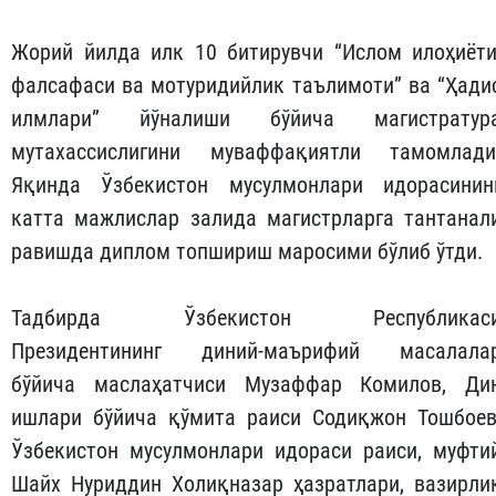
Жорий йилда илк 10 битирувчи “Ислом илоҳиёти
фалсафаси ва мотуридийлик таълимоти” ва “Ҳади
илмлари” йўналиши бўйича магистратур
мутахассислигини муваффақиятли тамомлади
Яқинда Ўзбекистон мусулмонлари идорасинин
катта мажлислар залида магистрларга тантанал
равишда диплом топшириш маросими бўлиб ўтди.
Тадбирда Ўзбекистон Республикас
Президентининг диний-маърифий масалала
бўйича маслаҳатчиси Музаффар Комилов, Ди
ишлари бўйича қўмита раиси Содиқжон Тошбоев
Ўзбекистон мусулмонлари идораси раиси, муфти
Шайх Нуриддин Холиқназар ҳазратлари, вазирли