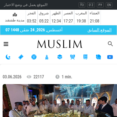
الموقع يعمل في وضع الاختبار!
ЎЗ
O`Z
РУ
EN
العشاء
المغرب
العصر
الظهر
شروق
الفجر
مدينة طشقند
03:52
05:22
12:34
17:27
19:38
21:08
الموقع السابق
07 أغسطس, 2026, 24 صَفَر, 1448
03.06.2026
22117
1 min.