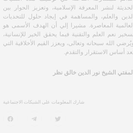
شروعات المدن الذكية والرقمية والآمنة والإسهام في
كافحة الفساد من خلال تقليل التدخل البشري في
لإجراءات الإدارية واستخدام التقنيات الذكية في
لبيئات الخطرة أو الضارة بصحة الإنسان ونشر المعرفة
لإسلامية، وتيسير الوصول إلى الدروس والمواعظ،
تطوير محتوى دعوي وتعليمي يخدم الأمة الإسلامية.
أكد خليق، أن المؤسسات الدينية والعلمية في العالم
لإسلامي، ومنها إدارة مسلمي أوزبكستان، استعدادها
لدائم للمشاركة الفاعلة في توظيف هذه التقنيات
لحديثة لنشر المعرفة الإسلامية، وتعزيز الحوار بين
لدين والعلم، والمساهمة في إيجاد حلول للتحديات
لعالمية المعاصرة. مشيرا إلي أن الهدف الأسمى هو
سخير نعم العلم والتقنية فيما يحقق الخير للإنسانية،
يُرضي الله سبحانه وتعالى، ويعزز القيم الأخلاقية التي
ُعد أساس الاستقرار والتقدم.