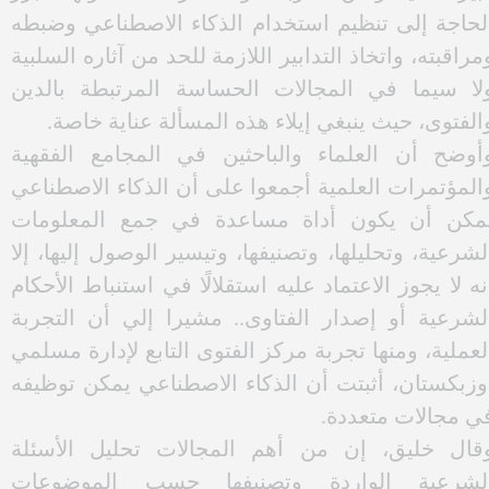
لأوسط اليوم /الخميس/ على هامش مشاركته في
لمؤتمر الدولي حول آفاق المهن والمجالات في عصر
لذكاء الاصطناعي الذي عقد بالقاهرة .
أضاف أن الذكاء الاصطناعي أصبح اليوم أساسًا لكثير
ن التطبيقات الحديثة، مثل الحكومة الإلكترونية،
المدن الذكية، والمركبات ذاتية القيادة، والطائرات
دون طيار، وغيرها من التقنيات التي تسهم في تسهيل
ياة الإنسان ,غير أن هذا التطور، مهما حمل من فوائد
بيرة، لا يخلو من صعوبات ومخاطر محتملة ولهذا تبرز
لحاجة إلى تنظيم استخدام الذكاء الاصطناعي وضبطه
مراقبته، واتخاذ التدابير اللازمة للحد من آثاره السلبية
لا سيما في المجالات الحساسة المرتبطة بالدين
الفتوى، حيث ينبغي إيلاء هذه المسألة عناية خاصة.
أوضح أن العلماء والباحثين في المجامع الفقهية
المؤتمرات العلمية أجمعوا على أن الذكاء الاصطناعي