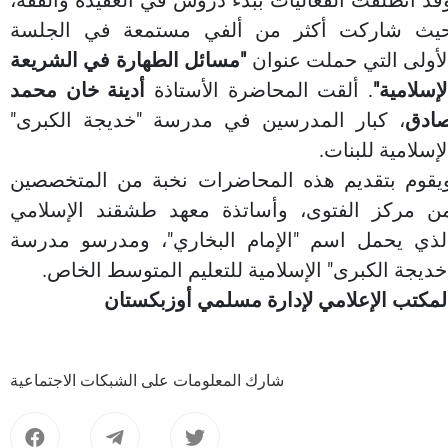
قد انطلقت الفعاليات ببدء دروس في العقيدة والفقه،
يث شاركت أكثر من ألفي مستمعة في الجلسة
لأولى التي حملت عنوان
"مسائل الطهارة في الشريعة
لإسلامية"
. ألقت المحاضرة الأستاذة
أدينة خان محمد
ادق
، كبار المدرسين في مدرسة "خديجة الكبرى"
لإسلامية للبنات.
يقوم بتقديم هذه المحاضرات نخبة من المتخصصين
ن مركز الفتوى، وأساتذة معهد طشقند الإسلامي
لذي يحمل اسم "الإمام البخاري"، ومدرسو مدرسة
خديجة الكبرى" الإسلامية للتعليم المتوسط الخاص.
لمكتب الإعلامي لإدارة مسلمي أوزبكستان
شارك المعلومات على الشبكات الاجتماعية