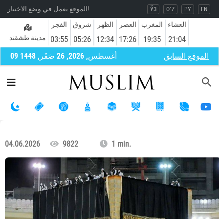
الموقع يعمل في وضع الاختبار!
ЎЗ
O`Z
РУ
EN
العشاء
المغرب
العصر
الظهر
شروق
الفجر
مدينة طشقند
03:55
05:26
12:34
17:26
19:35
21:04
الموقع السابق
09 أغسطس, 2026, 26 صَفَر, 1448
04.06.2026
9822
1 min.