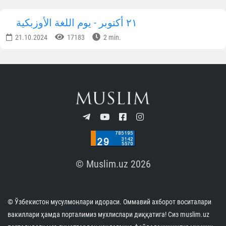
٢١ أكتوبر - يوم اللغة الأوزبكية
21.10.2024
17183
2 min.
© Muslim.uz 2026
© Ўзбекистон мусулмонлари идораси. Оммавий ахборот воситалари
вакиллари ҳамда порталимиз мухлислари диққатига! Сиз muslim.uz