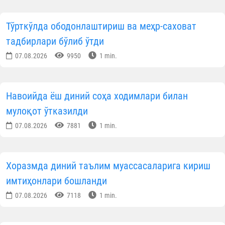
Тўрткўлда ободонлаштириш ва меҳр-саховат
тадбирлари бўлиб ўтди
07.08.2026
9950
1 min.
Навоийда ёш диний соҳа ходимлари билан
мулоқот ўтказилди
07.08.2026
7881
1 min.
Хоразмда диний таълим муассасаларига кириш
имтиҳонлари бошланди
07.08.2026
7118
1 min.