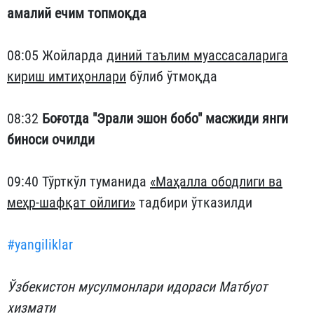
амалий ечим топмоқда
08:05 Жойларда
диний таълим муассасаларига
кириш имтиҳонлари
бўлиб ўтмоқда
08:32
Боғотда "Эрали эшон бобо" масжиди янги
биноси очилди
09:40 Тўрткўл туманида
«Маҳалла ободлиги ва
меҳр-шафқат ойлиги»
тадбири ўтказилди
#yangiliklar
Ўзбекистон мусулмонлари идораси Матбуот
хизмати