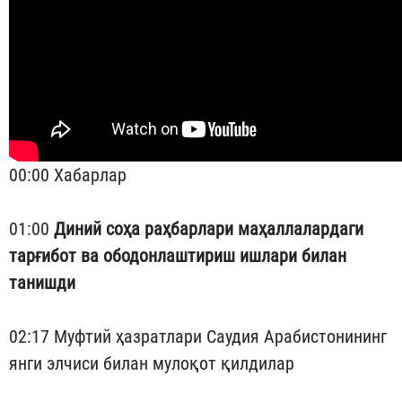
00:00 Хабарлар
01:00
Диний соҳа раҳбарлари маҳаллалардаги
тарғибот ва ободонлаштириш ишлари билан
танишди
02:17 Муфтий ҳазратлари Саудия Арабистонининг
янги элчиси билан мулоқот қилдилар