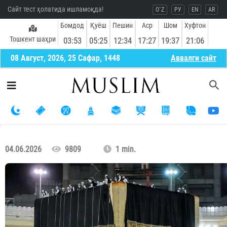
Сайт тест ҳолатида ишламоқда!
O`Z
РУ
EN
AR
Бомдод
Қуёш
Пешин
Аср
Шом
Хуфтон
Тошкент шаҳри
03:53
05:25
12:34
17:27
19:37
21:06
08 Август, 2026, 25 Сафар, 1448
Aввалги сайт
04.06.2026
9809
1 min.