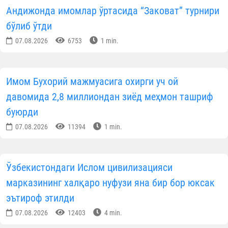
Андижонда имомлар ўртасида “Заковат” турнири
бўлиб ўтди
07.08.2026
6753
1 min.
Имом Бухорий мажмуасига охирги уч ой
давомида 2,8 миллиондан зиёд меҳмон ташриф
буюрди
07.08.2026
11394
1 min.
Ўзбекистондаги Ислом цивилизацияси
марказининг халқаро нуфузи яна бир бор юксак
эътироф этилди
07.08.2026
12403
4 min.