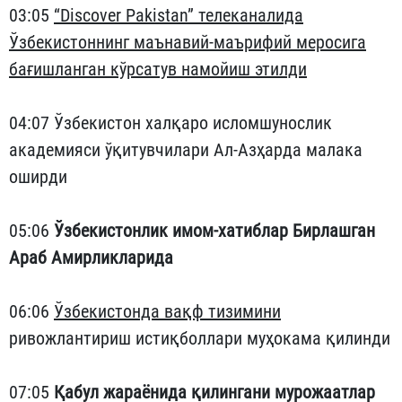
03:05
“Discover Pakistan” телеканалида
Ўзбекистоннинг маънавий-маърифий меросига
бағишланган кўрсатув намойиш этилди
04:07 Ўзбекистон халқаро исломшунослик
академияси ўқитувчилари Ал-Азҳарда малака
оширди
05:06
Ўзбекистонлик имом-хатиблар Бирлашган
Араб Амирликларида
06:06
Ўзбекистонда вақф тизимини
ривожлантириш истиқболлари муҳокама қилинди
07:05
Қабул жараёнида қилингани мурожаатлар