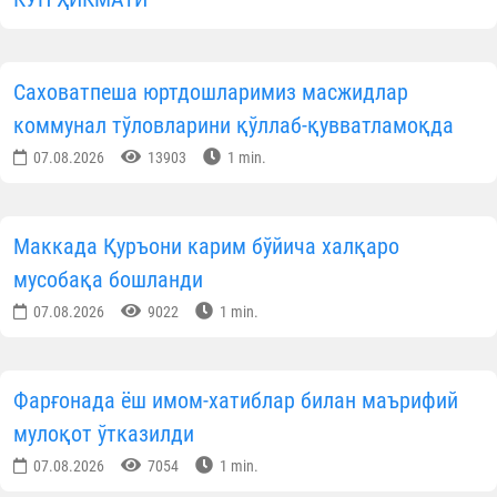
Саховатпеша юртдошларимиз масжидлар
коммунал тўловларини қўллаб-қувватламоқда
07.08.2026
13903
1 min.
Маккада Қуръони карим бўйича халқаро
мусобақа бошланди
07.08.2026
9022
1 min.
Фарғонада ёш имом-хатиблар билан маърифий
мулоқот ўтказилди
07.08.2026
7054
1 min.