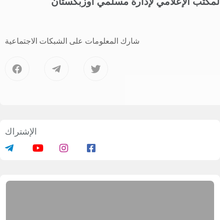
قد انطلقت الفعاليات ببدء دروس في العقيدة والفقه،
يث شاركت أكثر من ألفي مستمعة في الجلسة
لأولى التي حملت عنوان
"مسائل الطهارة في الشريعة
لإسلامية"
. ألقت المحاضرة الأستاذة
أدينة خان محمد
ادق
، كبار المدرسين في مدرسة "خديجة الكبرى"
لإسلامية للبنات.
يقوم بتقديم هذه المحاضرات نخبة من المتخصصين
ن مركز الفتوى، وأساتذة معهد طشقند الإسلامي
لذي يحمل اسم "الإمام البخاري"، ومدرسو مدرسة
خديجة الكبرى" الإسلامية للتعليم المتوسط الخاص.
لمكتب الإعلامي لإدارة مسلمي أوزبكستان
شارك المعلومات على الشبكات الاجتماعية