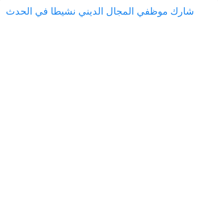
!الشيخ نورالدين خالق نظر: من المهم حماية الحياة
والعقل والنسل في الوقاية من الأمراض الوراثية
30.10.2024
36191
1 min.
تمت زيادة خبرات المحامين في نظام الإدارة الدينية
30.10.2024
31663
1 min.
شارك موظفي المجال الديني نشيطا في الحدث
المهم
27.10.2024
31965
1 min.