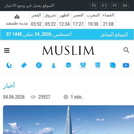
الموقع يعمل في وضع الاختبار!
ЎЗ
O`Z
РУ
EN
العشاء
المغرب
العصر
الظهر
شروق
الفجر
مدينة طشقند
03:52
05:22
12:34
17:27
19:38
21:08
الموقع السابق
07 أغسطس, 2026, 24 صَفَر, 1448
أخبار
04.06.2026
25927
1 min.