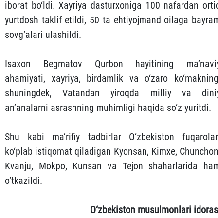
iborat bo‘ldi. Xayriya dasturxoniga 100 nafardan orti
yurtdosh taklif etildi, 50 ta ehtiyojmand oilaga bayra
sovg‘alari ulashildi.
Isaxon Begmatov Qurbon hayitining ma’navi
ahamiyati, xayriya, birdamlik va o‘zaro ko‘makning
shuningdek, Vatandan yiroqda milliy va dini
an’analarni asrashning muhimligi haqida so‘z yuritdi.
Shu kabi ma’rifiy tadbirlar O‘zbekiston fuqarolar
ko‘plab istiqomat qiladigan Kyonsan, Kimxe, Chunchon
Kvanju, Mokpo, Kunsan va Tejon shaharlarida ha
o‘tkazildi.
O‘zbekiston musulmonlari idoras