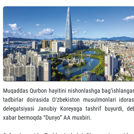
Muqaddas Qurbon hayitini nishonlashga bag‘ishlanga
tadbirlar doirasida O‘zbekiston musulmonlari idoras
delegatsiyasi Janubiy Koreyaga tashrif buyurdi, de
xabar bermoqda “Dunyo” AA muxbiri.