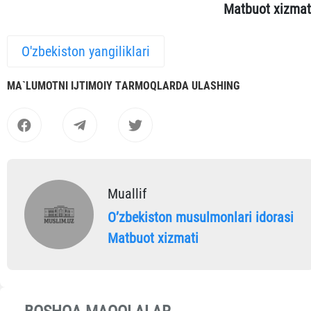
Matbuot xizmat
O'zbekiston yangiliklari
MА`LUMOTNI IJTIMOIY TАRMOQLАRDА ULАSHING
Muallif
Oʼzbekiston musulmonlari idorasi
Matbuot xizmati