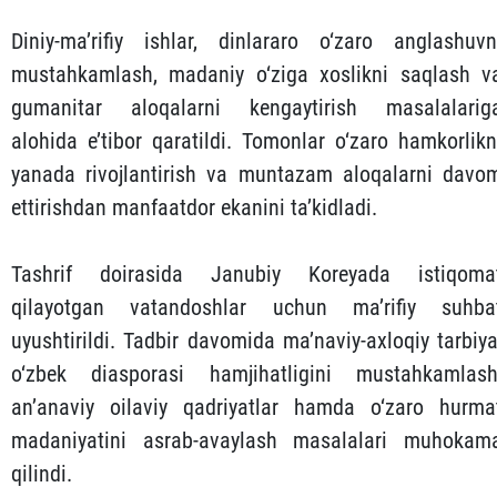
Diniy-ma’rifiy ishlar, dinlararo o‘zaro anglashuvn
mustahkamlash, madaniy o‘ziga xoslikni saqlash v
gumanitar aloqalarni kengaytirish masalalarig
alohida e’tibor qaratildi. Tomonlar o‘zaro hamkorlikn
yanada rivojlantirish va muntazam aloqalarni davo
ettirishdan manfaatdor ekanini ta’kidladi.
Tashrif doirasida Janubiy Koreyada istiqoma
qilayotgan vatandoshlar uchun ma’rifiy suhba
uyushtirildi. Tadbir davomida ma’naviy-axloqiy tarbiya
o‘zbek diasporasi hamjihatligini mustahkamlash
an’anaviy oilaviy qadriyatlar hamda o‘zaro hurma
madaniyatini asrab-avaylash masalalari muhokam
qilindi.