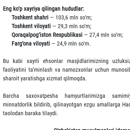
Eng ko‘p xayriya qilingan hududlar:
Toshkent shahri
— 103,6 mln so‘m;
Toshkent viloyati
— 29,3 mln so‘m;
Qoraqalpog‘iston Respublikasi
— 27,4 mln so‘m;
Farg‘ona viloyati
— 24,9 mln so‘m.
Bu kabi xayrli ehsonlar masjidlarimizning uzluksi
faoliyatini ta’minlash va namozxonlar uchun munosi
sharoit yaratishga xizmat qilmoqda.
Barcha saxovatpesha hamyurtlarimizga samimi
minnatdorlik bildirib, qilinayotgan ezgu amallarga Ha
taolodan baraka tilaydi.