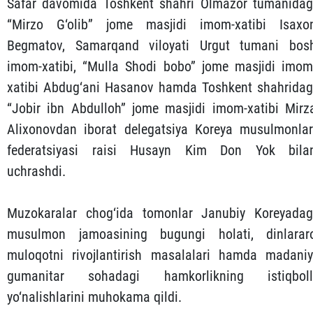
Safar davomida Toshkent shahri Olmazor tumanidag
“Mirzo G‘olib” jome masjidi imom-xatibi Isaxo
Begmatov, Samarqand viloyati Urgut tumani bos
imom-xatibi, “Mulla Shodi bobo” jome masjidi imom
xatibi Abdug‘ani Hasanov hamda Toshkent shahridag
“Jobir ibn Abdulloh” jome masjidi imom-xatibi Mirz
Alixonovdan iborat delegatsiya Koreya musulmonlar
federatsiyasi raisi Husayn Kim Don Yok bila
uchrashdi.
Muzokaralar chog‘ida tomonlar Janubiy Koreyadag
musulmon jamoasining bugungi holati, dinlarar
muloqotni rivojlantirish masalalari hamda madaniy
gumanitar sohadagi hamkorlikning istiqboll
yo‘nalishlarini muhokama qildi.