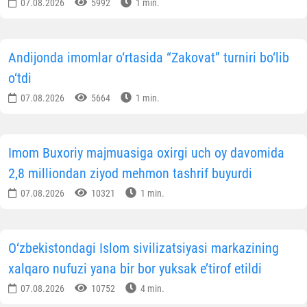
07.08.2026
5992
1 min.
Andijonda imomlar o‘rtasida “Zakovat” turniri bo‘lib
o‘tdi
07.08.2026
5664
1 min.
Imom Buxoriy majmuasiga oxirgi uch oy davomida
2,8 milliondan ziyod mehmon tashrif buyurdi
07.08.2026
10321
1 min.
O‘zbekistondagi Islom sivilizatsiyasi markazining
xalqaro nufuzi yana bir bor yuksak e’tirof etildi
07.08.2026
10752
4 min.