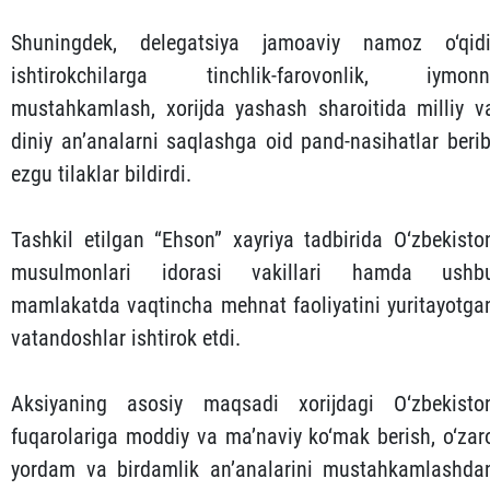
Shuningdek, delegatsiya jamoaviy namoz o‘qidi
ishtirokchilarga tinchlik-farovonlik, iymonn
mustahkamlash, xorijda yashash sharoitida milliy v
diniy an’analarni saqlashga oid pand-nasihatlar berib
ezgu tilaklar bildirdi.
Tashkil etilgan “Ehson” xayriya tadbirida O‘zbekisto
musulmonlari idorasi vakillari hamda ushb
mamlakatda vaqtincha mehnat faoliyatini yuritayotga
vatandoshlar ishtirok etdi.
Aksiyaning asosiy maqsadi xorijdagi O‘zbekisto
fuqarolariga moddiy va ma’naviy ko‘mak berish, o‘zar
yordam va birdamlik an’analarini mustahkamlashda