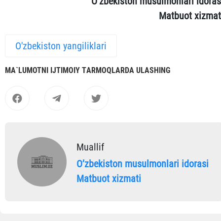
O‘zbekiston musulmonlari idoras
Matbuot xizmat
O'zbekiston yangiliklari
MА`LUMOTNI IJTIMOIY TАRMOQLАRDА ULАSHING
Muallif
Oʼzbekiston musulmonlari idorasi
Matbuot xizmati