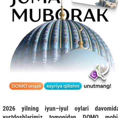
2026 yilning iyun–iyul oylari davomid
yurtdoshlarimiz tomonidan
DOMO
mobi