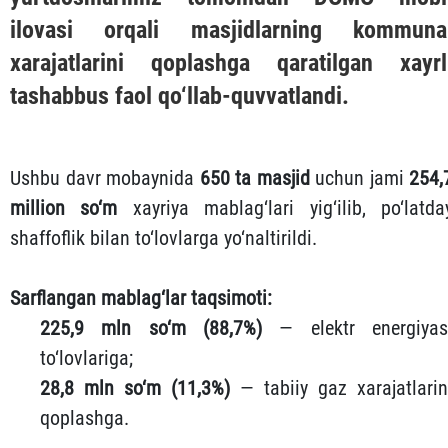
ilovasi orqali masjidlarning kommuna
xarajatlarini qoplashga qaratilgan xayrl
tashabbus faol qo‘llab-quvvatlandi.
Ushbu davr mobaynida
650 ta masjid
uchun jami
254,
million so‘m
xayriya mablag‘lari yig‘ilib, po‘latda
shaffoflik bilan to‘lovlarga yo‘naltirildi.
Sarflangan mablag‘lar taqsimoti:
225,9 mln so‘m (88,7%)
— elektr energiyas
to‘lovlariga;
28,8 mln so‘m (11,3%)
— tabiiy gaz xarajatlarin
qoplashga.