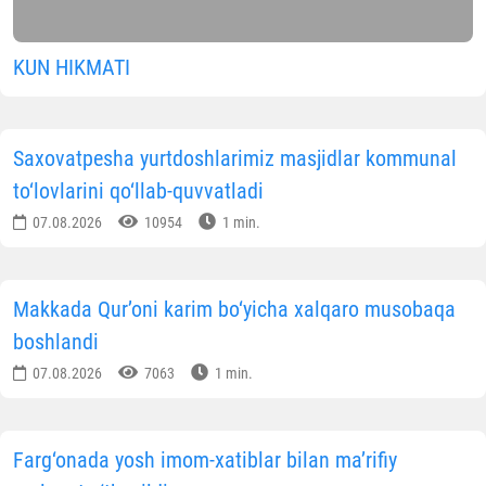
KUN HIKMATI
Saxovatpesha yurtdoshlarimiz masjidlar kommunal
to‘lovlarini qo‘llab-quvvatladi
07.08.2026
10954
1 min.
Makkada Qur’oni karim bo‘yicha xalqaro musobaqa
boshlandi
07.08.2026
7063
1 min.
Farg‘onada yosh imom-xatiblar bilan ma’rifiy