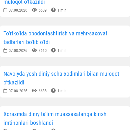
muloqot o‘tkazildi
07.08.2026
5609
1 min.
To‘rtko‘lda obodonlashtirish va mehr-saxovat
tadbirlari bo‘lib o‘tdi
07.08.2026
8610
1 min.
Navoiyda yosh diniy soha xodimlari bilan muloqot
o‘tkazildi
07.08.2026
6638
1 min.
Xorazmda diniy ta’lim muassasalariga kirish
imtihonlari boshlandi