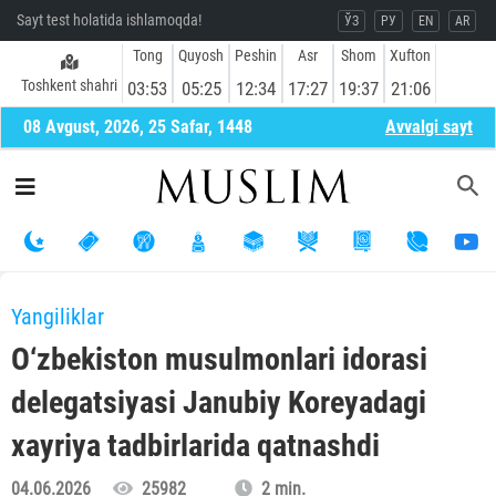
Sayt test holatida ishlamoqda!
ЎЗ
РУ
EN
AR
Tong
Quyosh
Peshin
Asr
Shom
Xufton
Toshkent shahri
03:53
05:25
12:34
17:27
19:37
21:06
08 Avgust, 2026, 25 Safar, 1448
Avvalgi sayt
Yangiliklar
O‘zbekiston musulmonlari idorasi
delegatsiyasi Janubiy Koreyadagi
xayriya tadbirlarida qatnashdi
04.06.2026
25982
2 min.