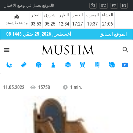
الموقع يعمل في وضع الاختبار!
ЎЗ
O`Z
РУ
EN
العشاء
المغرب
العصر
الظهر
شروق
الفجر
مدينة طشقند
03:53
05:25
12:34
17:27
19:37
21:06
الموقع السابق
08 أغسطس, 2026, 25 صَفَر, 1448
11.05.2022
15758
1 min.