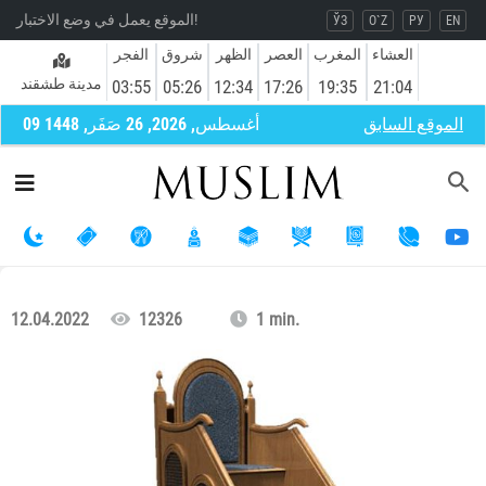
الموقع يعمل في وضع الاختبار!
ЎЗ
O`Z
РУ
EN
العشاء
المغرب
العصر
الظهر
شروق
الفجر
مدينة طشقند
03:55
05:26
12:34
17:26
19:35
21:04
الموقع السابق
09 أغسطس, 2026, 26 صَفَر, 1448
12.04.2022
12326
1 min.