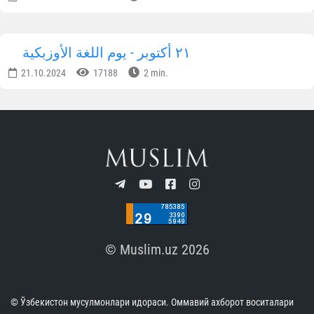
٢١ أكتوبر - يوم اللغة الأوزبكية
21.10.2024
17188
2 min.
© Muslim.uz 2026
© Ўзбекистон мусулмонлари идораси. Оммавий ахборот воситалари