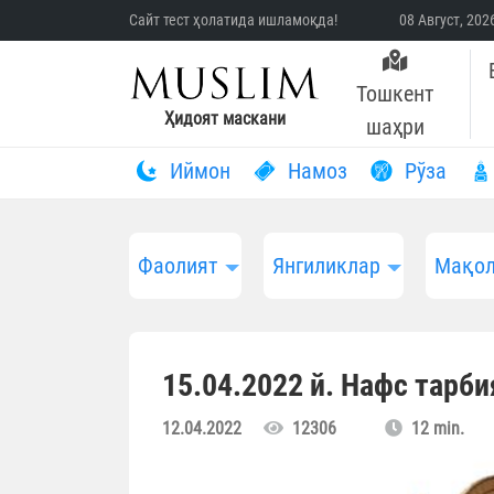
Сайт тест ҳолатида ишламоқда!
08 Август, 20
Тошкент
Ҳидоят маскани
шаҳри
Иймон
Намоз
Рўза
Фаолият
Янгиликлар
Мақол
15.04.2022 й. Нафс тарби
12.04.2022
12306
12 min.