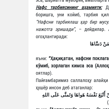
Нафс тарбиясининг аҳамияти:
Ди
боришга, уни койиб, тарбия қи
“Нафсни тарбиялаш ҳар бир мусу
нажотга эришади”
, – дейдилар.
огоҳлантиради:
َنْ دَسَّاهَا
яъни:
“
Ҳ
ақиқатан, нафсни
поклага
кўмиб, хорлаган кимса эса (Аллоҳ
оятлар).
Пайғамбаримиз саллалоҳу алайҳи 
ҳушёр инсон деб атаганлар:
ْ أَتْبَعَ نَفْسَهُ هَواهَا وَتَمنَّى عَلَى اللهِ