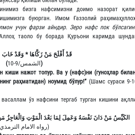
нимиз бизга нафсимизни доимо назорат қили
лишимизга буюрган. Имом Ғаззолий раҳимаҳуллоҳ
лмон учун фарзи айндир. Зеро нафс пок бўлсагин
 Аллоҳ таоло бу борада Қуръони каримда шунда
وَقَدْ خَابَ م
*
قَدْ أَفْلَحَ مَنْ زَكَّاهَا
(
الشمس/9-10
)
н киши нажот топур. Ва у (нафс)ни (гуноҳлар билан
нинг раҳматидан) ноумид бўлур!”
(Шамс сураси 9-1
васаллам ўз нафсини тергаб турган кишини ақлли
الكَيِّسُ مَنْ دَانَ نَفْسَهُ وَعَمِلَ لِمَا بَعْدَ الْمَوْتِ وَالْعَاجِزُ مَن
(رواه الامام الترمذي)