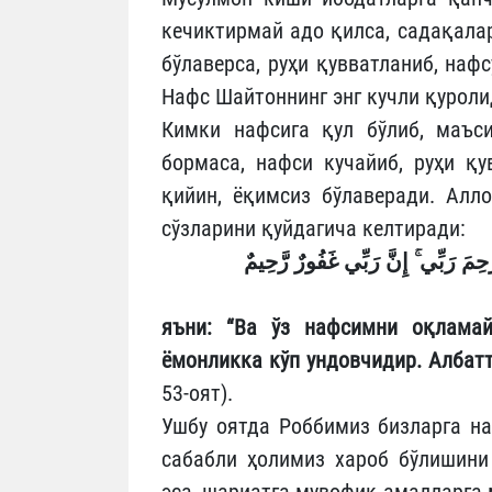
кечиктирмай адо қилса, садақала
бўлаверса, руҳи қувватланиб, нафс
Нафс Шайтоннинг энг кучли қуроли
Кимки нафсига қул бўлиб, маъси
бормаса, нафси кучайиб, руҳи қу
қийин, ёқимсиз бўлаверади. Алл
сўзларини қуйдагича келтиради:
رَحِمَ رَبِّي ۚ إِنَّ رَبِّي غَفُورٌ رَّحِيمٌ
яъни: “
Ва ўз нафсимни оқламай
ёмонликка кўп ундовчидир. Албат
53-оят).
Ушбу оятда Роббимиз бизларга на
сабабли ҳолимиз хароб бўлишини
эса, шариатга мувофиқ амалларга 