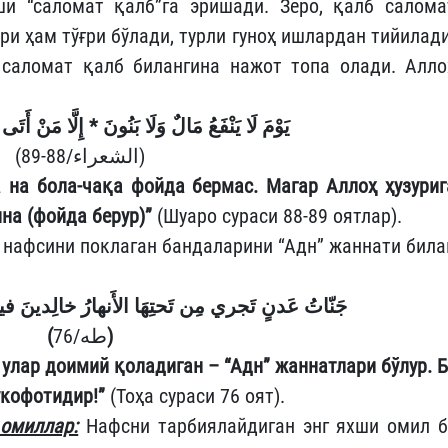
и “саломат қалб”га эришади. Зеро, қалб салома
и ҳам тўғри бўлади, турли гуноҳ ишлардан тийилади
 саломат қалб билангина нажот топа олади. Алло
إِلَّا مَنْ أَتَى 
*
يَوْمَ لَا يَنْفَعُ مَالٌ وَلَا بَنُونَ
(الشعراء/88-89)
 на бола-чақа фойда бермас. Магар Аллоҳ ҳузуриг
на (фойда берур)”
(Шуаро сураси 88-89 оятлар).
 нафсини поклаган бандаларини “Адн” жаннати била
جَنّاتُ عَدنٍ تَجري مِن تَحتِهَا الأَنهارُ خالِدينَ في
(
طه/76
)
 улар доимий қоладиган – “Адн” жаннатлари бўлур. Б
укофотидир!”
(Тоҳа сураси 76 оят).
 омиллар:
Нафсни тарбиялайдиган энг яхши омил б