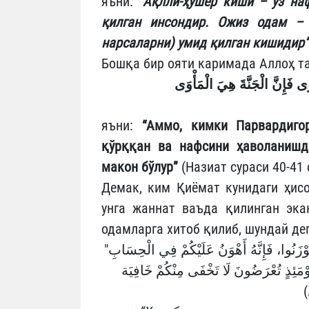
яъни:
“Ақлли-ҳушёр киши – ўз на
қилган инсондир. Ожиз одам – 
нарсаларни) умид қилган кишидир”
Бошқа бир ояти каримада Аллоҳ т
ى فَإِنَّ الْجَنَّةَ هِيَ الْمَأْوَى
яъни:
“Аммо, кимки Парвардигор
қўрққан ва нафсини ҳаволанишда
макон бўлур”
(Назиат сураси 40-41 
Демак, ким Қиёмат кунидаги ҳисо
унга жаннат ваъда қилинган эка
одамларга хитоб қилиб, шундай де
"حَاسِبُوا أَنْفُسَكُمْ قَبْلَ أَنْ تُحَاسَبُوا، وَزِنُوا أَنْفُسَكُمْ قَبْلَ أَنْ تُوْزَنُوا، فَإِنَّهُ أَهْوَنُ عَلَيْكُمْ فِي الْحِسَابِ