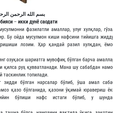
بسم الله الرحمن الرح
рбияси
–
икки дунё саодати
усулмонни фазилатли амаллар, улуғ хулқлар, гўза
ир. Бу ойда мусулмон киши нафсини тийишга жидду
ришиши лозим. Ҳар қандай разил хулқдан, ёмо
инг озуқаси шариатга мувофиқ бўлган барча амалла
и қилса руҳ қувватланади. Мана шу сабабдан намо
й таскинлик топилади.
г зидди бўлган нарсалар бўлиб, ўша амал саба
амоз қазо бўлганида, қазони ўқимай юравериш ёк
қийин бўлиши нафс истаги бўлиб, у шунда
а ташна бўлса, намозини вақтида ўқиса, закотин