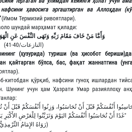
фсини тергаган ва ўлимдан кейинги ҳолат учун ама
нафсини ҳавосига эргаштирган ва Аллоҳдан (кў
(Имом Термизий ривоятлари).
аоло шундай марҳамат қилади:
وَأَمَّا مَنْ خَافَ مَقَامَ رَبِّهِ وَنَهَى النَّفْسَ عَنِ الْهَوَ
(النازعات/40-41)
ининг (ҳузурида) туриши (ва ҳисобот бериши)да
н қайтарган бўлса, бас, фақат жаннатгина (унга
оятлар).
б-китобдан қўрқиб, нафсини гуноҳ ишлардан тийса
н. Шунинг учун ҳам Ҳазрати Умар разияллоҳу анҳ
ганлар:
غَدًا أَنْ تُحَاسَبُوا أَنْفُسَكُمْ اليَوْمَ وَتَزَيَّنُوا لِلْعَرْضِ الأَكْبَرِ يَوْمَئِذٍ تُعْرَضُونَ لَا تَخْفَى مِنْكُمْ خَافِيَة"
(رَوَاهُ الإِمَامُ التِّرْمِذِيُّ)