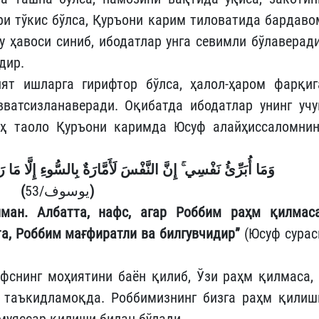
ри тўкис бўлса, Қуръони карим тиловатида бардаво
у ҳавоси синиб, ибодатлар унга севимли бўлаверади
дир.
ят ишларга гирифтор бўлса, ҳалол-ҳаром фарқиг
вватсизланаверади. Оқибатда ибодатлар унинг учу
оҳ таоло Қуръони каримда Юсуф алайҳиссаломнин
وَمَا أُبَرِّئُ نَفْسِي ۚ إِنَّ النَّفْسَ لَأَمَّارَةٌ بِالسُّوءِ إِلَّا مَا 
(
يوسوف/53
)
ман. Албатта, нафс, агар Роббим раҳм қилмаса
та, Роббим мағфиратли ва билгувчидир
”
(Юсуф сурас
фснинг моҳиятини баён қилиб, Ўзи раҳм қилмаса, 
 таъкидламоқда. Роббимизнинг бизга раҳм қилиш
муяссар қилиши билан бўлади.