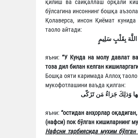
қилиш ва сайқаллаш орқали киш
бўлсагина инсоннинг бошқа аъзолар
Қолаверса, инсон Қиёмат кунида
таоло айтади:
اللَّهَ بِقَلْبٍ سَلِيمٍ
яъни:
“У Кунда на молу давлат ва
тоза дил билан келган кишиларгаги
Бошқа ояти каримада Аллоҳ таоло
мукофотлашини ваъда қилган:
ها وَذلِكَ جَزاءُ مَن تَزَكّى
яъни:
“остидан анҳорлар оқадиган,
(нафси) пок бўлган кишиларнинг м
Нафсни тарбиясида муҳим бўлган