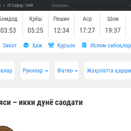
26 | 25 Сафар, 1448
Бомдод
Қуёш
Пешин
Аср
Шом
03:53
05:25
12:34
17:27
19:37
Закот
Ҳаж
Қуръон
Ислом сабоқлар
алар
Рукнлар
Фатво
Жаҳолатга қарш
яси – икки дунё саодати