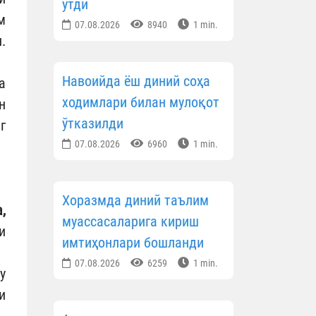
ўтди
м
07.08.2026
8940
1 min.
.
Навоийда ёш диний соҳа
а
ходимлари билан мулоқот
н
ўтказилди
г
07.08.2026
6960
1 min.
Хоразмда диний таълим
,
муассасаларига кириш
и
имтиҳонлари бошланди
07.08.2026
6259
1 min.
у
и