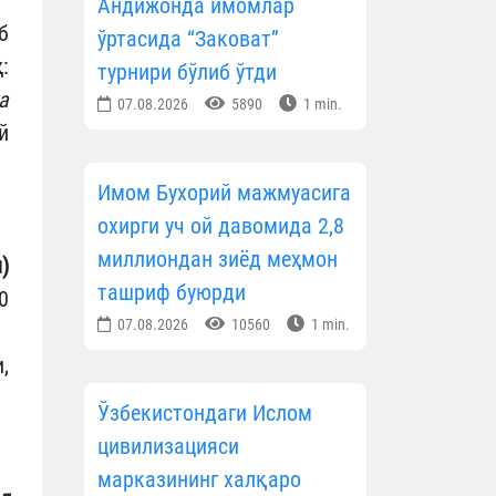
Андижонда имомлар
б
ўртасида “Заковат”
:
турнири бўлиб ўтди
а
07.08.2026
5890
1 min.
й
Имом Бухорий мажмуасига
охирги уч ой давомида 2,8
миллиондан зиёд меҳмон
)
ташриф буюрди
0
07.08.2026
10560
1 min.
,
Ўзбекистондаги Ислом
цивилизацияси
марказининг халқаро