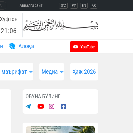
Aввалги сайт
O`Z
РУ
EN
AR
Хуфтон
21:06
и
Aлоқа
YouTube
и маърифат
Медиа
Ҳаж 2026
ОБУНА БЎЛИНГ