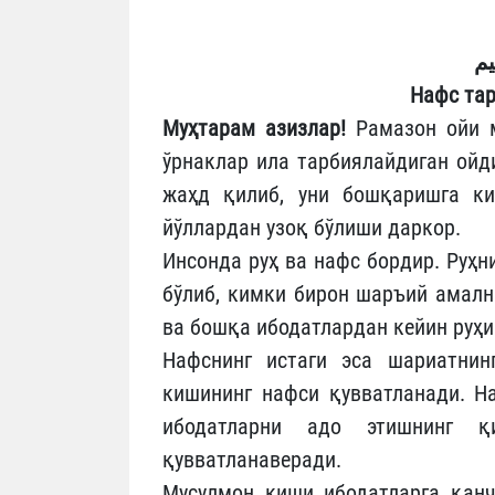
يم
Нафс та
Муҳтарам азизлар!
Рамазон ойи м
ўрнаклар ила тарбиялайдиган ойд
жаҳд қилиб, уни бошқаришга ки
йўллардан узоқ бўлиши даркор.
Инсонда руҳ ва нафс бордир. Руҳн
бўлиб, кимки бирон шаръий амалн
ва бошқа ибодатлардан кейин руҳи
Нафснинг истаги эса шариатнин
кишининг нафси қувватланади. Н
ибодатларни адо этишнинг 
қувватланаверади.
Мусулмон киши ибодатларга қанч