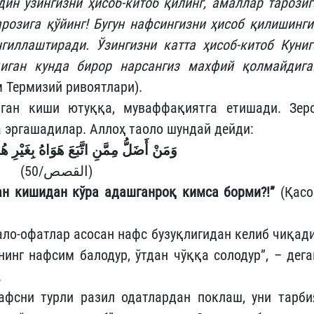
ин ўзингизни ҳисоб-китоб қилинг, амаллар тарозиг
розига қўйинг! Бугун нафсингизни ҳисоб қилишинги
гиллаштиради. Ўзингизни катта ҳисоб-китоб Куниг
диган кунда бирор нарсангиз махфий қолмайдига
 Термизий ривоятлари).
аган киши ютуққа, муваффақиятга етишади. Зеро
 эргашадилар. Аллоҳ таоло шундай дейди:
وَمَنْ أَضَلُّ مِمَّنِ اتَّبَعَ هَوَاهُ بِغَيْرِ ه
(القصص/50)
ган кишидан кўра адашганроқ кимса борми?!”
(Қасо
ало-офатлар асосан нафс бузуқлигидан келиб чиқади
инг нафсим балодур, ўтдан чўққа солодур”, – дега
.
фсни турли разил одатлардан поклаш, уни тарби