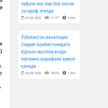
л
нуфузи яна бир бор юксак
п
эътироф этилди
07.08.2026
11177
4 min.
Ўзбекистон вакиллари
н
Саудия Арабистонидаги
)
Қуръон мусобақасида
юртимиз шарафини ҳимоя
,
қилади
у
06.08.2026
10078
1 min.