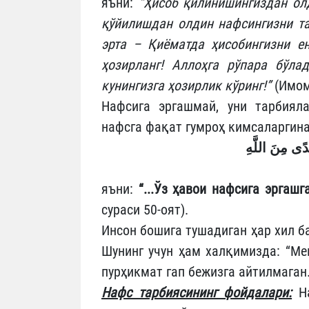
яъни:
“Ҳисоб қилинишингиздан олд
қўйилишдан олдин нафсингизни та
эрта – Қиёматда ҳисобингизни ен
ҳозирланг! Аллоҳга рўпара бўла
кунингизга ҳозирлик кўринг!”
(Имом
Нафсига эргашмай, уни тарбиял
нафсга фақат гумроҳ кимсаларгина
ُدًى مِنَ اللَّهِ
яъни:
“...Ўз ҳавои нафсига эргаш
сураси 50-оят).
Инсон бошига тушадиган ҳар хил б
Шунинг учун ҳам халқимизда: “Мен
пурҳикмат гап бежизга айтилмаган
Нафс тарбиясининг фойдалари:
На