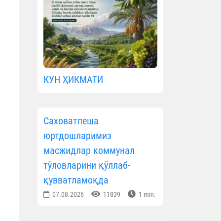
КУН ҲИКМАТИ
Саховатпеша
юртдошларимиз
масжидлар коммунал
тўловларини қўллаб-
қувватламоқда
07.08.2026
11839
1 min.