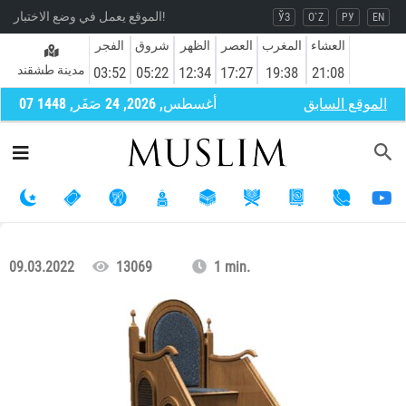
الموقع يعمل في وضع الاختبار!
ЎЗ
O`Z
РУ
EN
العشاء
المغرب
العصر
الظهر
شروق
الفجر
مدينة طشقند
03:52
05:22
12:34
17:27
19:38
21:08
الموقع السابق
07 أغسطس, 2026, 24 صَفَر, 1448
09.03.2022
13069
1 min.