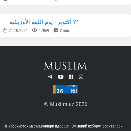
٢١ أكتوبر - يوم اللغة الأوزبكية
21.10.2024
17069
2 min.
© Muslim.uz 2026
© Ўзбекистон мусулмонлари идораси. Оммавий ахборот воситалари