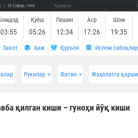
26 | 26 Сафар, 1448
Бомдод
Қуёш
Пешин
Аср
Шом
03:55
05:26
12:34
17:26
19:35
Закот
Ҳаж
Қуръон
Ислом сабоқлар
алар
Рукнлар
Фатво
Жаҳолатга қарш
авба қилган киши – гуноҳи йўқ киши