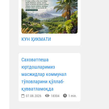
КУН ҲИКМАТИ
Саховатпеша
юртдошларимиз
масжидлар коммунал
тўловларини қўллаб-
қувватламоқда
07.08.2026
18304
1 min.