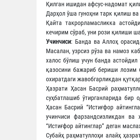
Қилган ишидан афсус-надомат қил
Дарҳол ўша гуноҳни тарк қилиш ва
Қайта такрорламасликка астойд
кечирим сўраб, уни рози қилиши ша
Учинчиси
: Банда ва Аллоҳ орасид
Масалан, узрсиз рўза ва намоз каб
халос бўлиш учун банда астойдил
қазосини бажариб бериши лозим б
охиратдаги жавобгарликдан қутқа
Ҳазрати Ҳасан Басрий раҳматулл
суҳбатлашиб ўтирганларида бир о
Ҳасан Басрий “Истиғфор айтингла
учинчиси фарзандсизликдан ва 
“Истиғфор айтинглар” деган масл
Субайҳ раҳматуллоҳи алайҳ ҳазра