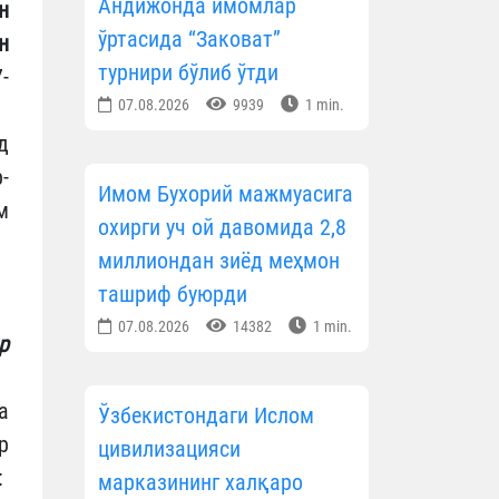
Андижонда имомлар
н
ўртасида “Заковат”
н
турнири бўлиб ўтди
-
07.08.2026
9939
1 min.
д
-
Имом Бухорий мажмуасига
м
охирги уч ой давомида 2,8
миллиондан зиёд меҳмон
ташриф буюрди
07.08.2026
14382
1 min.
р
а
Ўзбекистондаги Ислом
р
цивилизацияси
:
марказининг халқаро