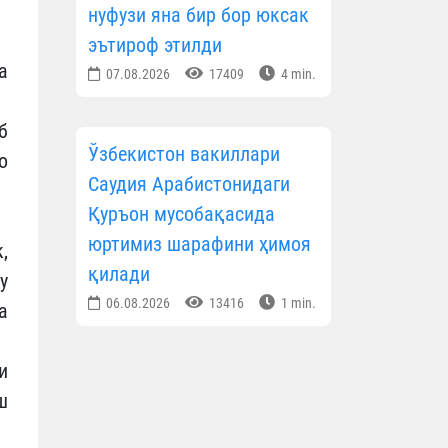
нуфузи яна бир бор юксак
эътироф этилди
а
07.08.2026
17409
4 min.
б
Ўзбекистон вакиллари
о
Саудия Арабистонидаги
Қуръон мусобақасида
юртимиз шарафини ҳимоя
,
қилади
у
06.08.2026
13416
1 min.
а
и
ш