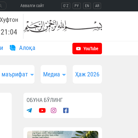
Aввалги сайт
O`Z
РУ
EN
AR
Хуфтон
21:04
и
Aлоқа
YouTube
и маърифат
Медиа
Ҳаж 2026
ОБУНА БЎЛИНГ