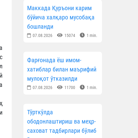
Маккада Қуръони карим
бўйича халқаро мусобақа
бошланди
07.08.2026
15074
1 min.
а
с
Фарғонада ёш имом-
л
хатиблар билан маърифий
й
мулоқот ўтказилди
а
07.08.2026
11700
1 min.
ҳ
Тўрткўлда
и
ободонлаштириш ва меҳр-
саховат тадбирлари бўлиб