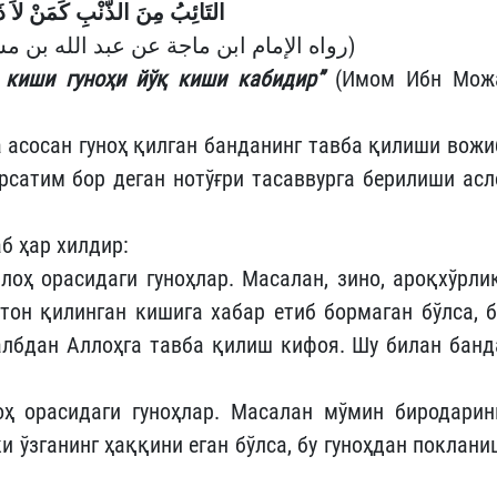
التَائِبُ مِنَ الذَّنْبِ كَمَنْ لاَ ذَنْبَ لَهُ
(رواه الإمام ابن ماجة عن عبد الله بن مسعود رضي الله عنه)
 киши гуноҳи йўқ киши кабидир”
(Имом Ибн Мож
 асосан гуноҳ қилган банданинг тавба қилиши вожи
рсатим бор деган нотўғри тасаввурга берилиши асл
аб ҳар хилдир:
лоҳ орасидаги гуноҳлар. Масалан, зино, ароқхўрлик
ҳтон қилинган кишига хабар етиб бормаган бўлса, б
албдан Аллоҳга тавба қилиш кифоя. Шу билан банд
оҳ орасидаги гуноҳлар. Масалан мўмин биродарин
ки ўзганинг ҳаққини еган бўлса, бу гуноҳдан поклани