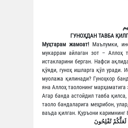
يم
ГУНОҲДАН ТАВБА ҚИЛГ
Муҳтарам жамоат!
Маълумки, инс
мукаррам айлаган зот – Аллоҳ т
истакларини берган. Нафси ақлида
қўяди, гуноҳ ишларга қўл уради. 
муолажа қилинади? Гуноҳкор банд
яна Аллоҳ таолонинг марҳаматига
Агар банда астойдил тавба қилса,
таоло бандаларига меҳрибон, ула
ваъда қилган. Қуръони каримнинг 
لَعَلَّكُمْ تُفْلِحُونَ