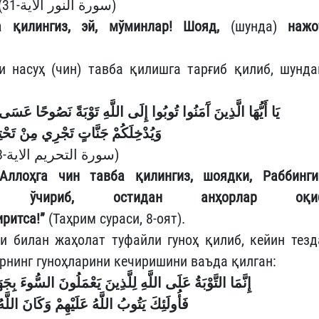
(سورة النور الاية-31)
а қилингиз, эй, мўминлар!
Шояд,
(шунда)
нажо
 насуҳ (чин) тавба қилишга тарғиб қилиб, шунда
يَا أَيُّهَا الَّذِينَ آَمَنُوا تُوبُوا إِلَى اللَّهِ تَوْبَةً نَصُوحًا عَسَى رَ
وَيُدْخِلَكُمْ جَنَّاتٍ تَجْرِي مِنْ تَحْتِهَ
(سورة التحريم الاية-8)
Аллоҳга чин тавба қилингиз, шоядки, Раббинги
изни ўчириб, остидан анҳорлар оқи
иритса!”
(Таҳрим сураси, 8-оят).
и билан жаҳолат туфайли гуноҳ қилиб, кейин тезд
рнинг гуноҳларини кечиришини ваъда қилган:
إِنَّمَا التَّوْبَةُ عَلَى اللَّهِ لِلَّذِينَ يَعْمَلُونَ السُّوءَ بِج
فَأُولَئِكَ يَتُوبُ اللَّهُ عَلَيْهِمْ وَكَانَ اللَّ