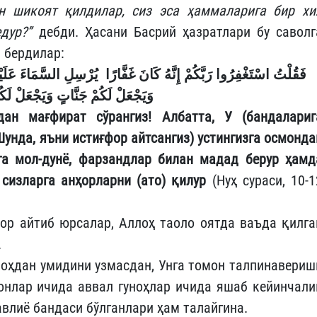
н шикоят қилдилар, сиз эса ҳаммаларига бир хи
едур?”
дебди. Ҳасани Басрий ҳазратлари бу саволг
 бердилар:
فَقُلْتُ اسْتَغْفِرُوا رَبَّكُمْ إِنَّهُ كَانَ غَفَّارًا
يُرْسِلِ السَّمَاءَ عَلَيْ
وَيَجْعَلْ لَكُمْ جَنَّاتٍ وَيَجْعَلْ لَكُم
ан мағфират сўрангиз! Албатта, У (бандалариг
Шунда, яъни истиғфор айтсангиз) устингизга осмонда
рга мол-дунё, фарзандлар билан мадад берур ҳамд
 сизларга анҳорларни (ато) қилур
(Нуҳ сураси, 10-1
ор айтиб юрсалар, Аллоҳ таоло оятда ваъда қилга
.
лоҳдан умидини узмасдан, Унга томон талпинавериш
сонлар ичида аввал гуноҳлар ичида яшаб кейинчали
авлиё бандаси бўлганлари ҳам талайгина.