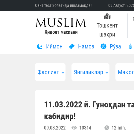
Сайт тест ҳолатида ишламоқда!
09 Август, 20
Тошкент
Ҳидоят маскани
шаҳри
Иймон
Намоз
Рўза
Фаолият
Янгиликлар
Мақол
11.03.2022 й. Гуноҳдан т
кабидир!
09.03.2022
13314
12 min.