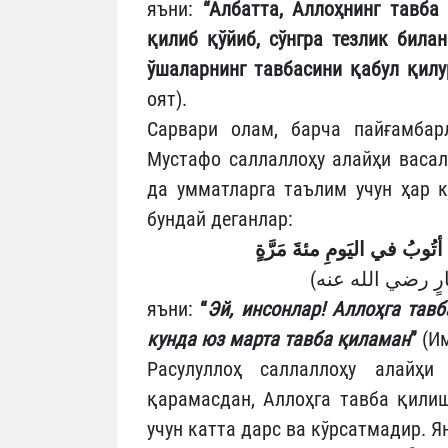
яъни:
“Албатта, Аллоҳнинг тавб
қилиб қўйиб, сўнгра тезлик била
ўшаларнинг тавбасини қабул қилу
оят).
Сарвари олам, барча пайғамбар
Мустафо саллаллоҳу алайҳи васал
да умматларга таълим учун ҳар 
бундай деганлар:
ِّي أتُوبُ في اليَومِ مئةَ
مَرَّةٍ
яъни:
“
Эй, инсонлар! Аллоҳга тавб
кунда юз марта тавба қиламан
”
(Им
Расулуллоҳ саллаллоҳу алайҳи
қарамасдан, Аллоҳга тавба қилиш
учун катта дарс ва кўрсатмадир. 