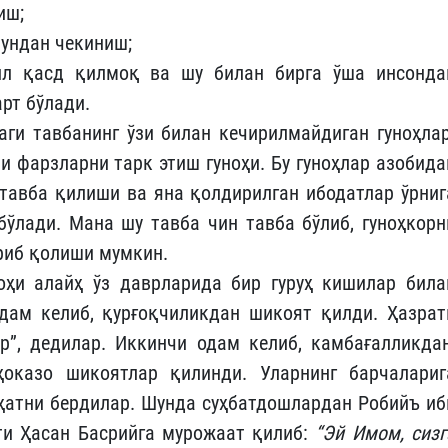
иш;
 ундан чекиниш;
ил қасд қилмоқ ва шу билан бирга ўша инсонда
рт бўлади.
аги тавбанинг ўзи билан кечирилмайдиган гуноҳлар
и фарзларни тарк этиш гуноҳи. Бу гуноҳлар азобида
 тавба қилиши ва яна қолдирилган ибодатлар ўрниг
ўлади. Мана шу тавба чин тавба бўлиб, гуноҳкорн
риб қолиши мумкин.
оҳи алайҳ ўз даврларида бир гуруҳ кишилар била
дам келиб, қурғоқчиликдан шикоят қилди. Ҳазрат
р”, дедилар. Иккинчи одам келиб, камбағалликдан
ҳоказо шикоятлар қилинди. Уларнинг барчалариг
аҳатни бердилар. Шунда суҳбатдошлардан Робийъ иб
ти Ҳасан Басрийга мурожаат қилиб:
“Эй Имом, сизг