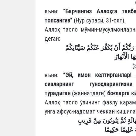
яъни:
“Барчангиз Аллоҳга тавб
топсангиз”
(Нур сураси, 31-оят).
Аллоҳ таоло мўмин-мусулмонларни
деган:
بُّكُمْ أَنْ يُكَفِّرَ عَنْكُمْ سَيِّئَاتِكُمْ
ا الْأَنْهَارُ
яъни:
“Эй, имон келтирганлар! 
сизларнинг гуноҳларинг
турадиган
(жаннатдаги)
боғларга к
Аллоҳ таоло ўзининг фазлу карам
унга афсус-надомат чеккан кишила
َهَالَةٍ ثُمَّ يَتُوبُونَ مِنْ قَرِيبٍ
هُ عَلِيمًا حَكِيمًا