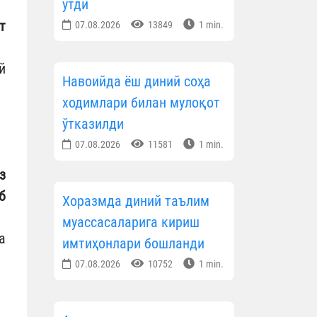
ўтди
т
07.08.2026
13849
1 min.
й
Навоийда ёш диний соҳа
ходимлари билан мулоқот
ўтказилди
07.08.2026
11581
1 min.
з
б
Хоразмда диний таълим
муассасаларига кириш
а
имтиҳонлари бошланди
07.08.2026
10752
1 min.