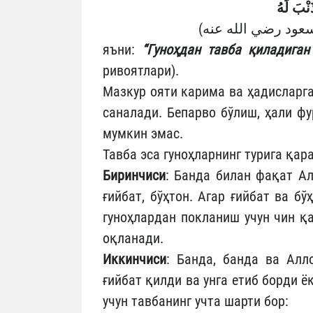
яъни:
“Гуноҳдан тавба қиладиган
ривоятлари).
Мазкур ояти карима ва ҳадисларга
саналади. Бепарво бўлиш, ҳали фу
мумкин эмас.
Тавба эса гуноҳларнинг турига қар
Биринчиси
: Банда билан фақат Ал
ғийбат, бўҳтон. Агар ғийбат ва бў
гуноҳлардан покланиш учун чин қ
оқланади.
Иккинчиси
: Банда, банда ва Алл
ғийбат қилди ва унга етиб борди ё
учун тавбанинг учта шарти бор: