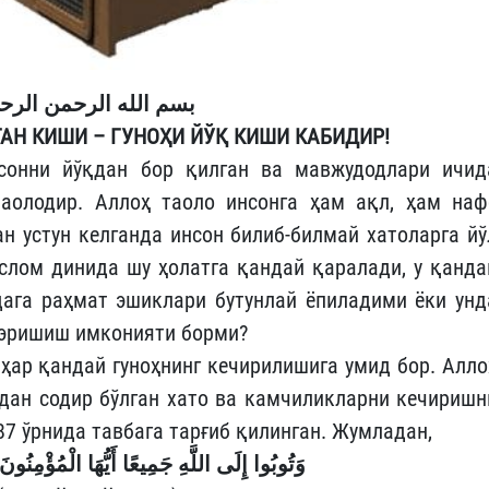
بسم الله الرحمن الرح
АН КИШИ – ГУНОҲИ ЙЎҚ КИШИ КАБИДИР!
онни йўқдан бор қилган ва мавжудодлари ичид
аолодир. Аллоҳ таоло инсонга ҳам ақл, ҳам наф
н устун келганда инсон билиб-билмай хатоларга йў
Ислом динида шу ҳолатга қандай қаралади, у қанда
ага раҳмат эшиклари бутунлай ёпиладими ёки унд
 эришиш имконияти борми?
 ҳар қандай гуноҳнинг кечирилишига умид бор. Алло
рдан содир бўлган хато ва камчиликларни кечиришн
87 ўрнида тавбага тарғиб қилинган. Жумладан,
وَتُوبُوا إِلَى اللَّهِ جَمِيعًا أَيُّهَا الْمُؤْمِنُونَ 