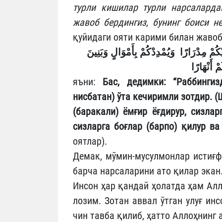
турли кишилар турли нарсаларда
жавоб бердингиз, бунинг боиси н
қуйидаги ояти карими билан жавоб
كُمْ مِدْرَارًا
وَيُمْدِدْكُمْ بِأَمْوَالٍ وَبَنِينَ
ْ أَنْهَارًا
яъни:
Бас, дедимки: “Раббингизд
нисбатан) ўта кечиримли зотдир. (
(баракали) ёмғир ёғдирур, сизла
сизларга боғлар (барпо) қилур ва
оятлар).
Демак, мўмин-мусулмонлар истиғф
барча нарсаларини ато қилар экан
Инсон ҳар қандай ҳолатда ҳам Ал
лозим. Зотан аввал ўтган улуғ ин
чин тавба қилиб, ҳатто Аллоҳнинг 