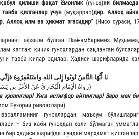
а қабул қилиши фақат ёмонлик
(гуноҳ)
ни билмасда
н тавба қилганлар учун
(муқаррар)
дир. Аллоҳ айна
р. Аллоҳ илм ва ҳикмат эгасидир
” (Нисо сураси, 17
ларнинг афзали бўлган Пайғамбаримиз Муҳамма
лам каттаю кичик гуноҳлардан сақланган бўлсалар
куни тавба қилар эдилар. Ҳадиси шарифларида ҳа
يَا أَيُّهَا النَّاسُ تُوبُوا إِلى اللهِ واسْتَغْفِرُوهُ فإن
(رَوَاهُ الْاِمَامِ الْبُخَارِيُّ عَنْ الأَغَرِّ بنِ يَسَارٍ رضي الله عنه)
а қилинглар! Унга истиғфор айтинглар! Зеро мен би
ом Бухорий ривоятлари).
 васалламнинг гуноҳлардан маъсум бўлишлариг
лари – биз каби гуноҳдан холи бўлмаган умматла
Яна бир ҳадиси шарифда шундай марҳамат қилганлар