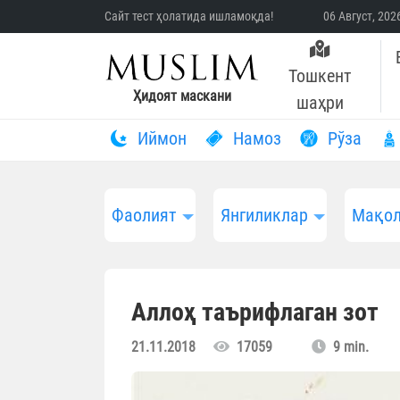
Сайт тест ҳолатида ишламоқда!
06 Август, 20
Тошкент
Ҳидоят маскани
шаҳри
Иймон
Намоз
Рўза
Фаолият
Янгиликлар
Мақол
Аллоҳ таърифлаган зот
21.11.2018
17059
9 min.