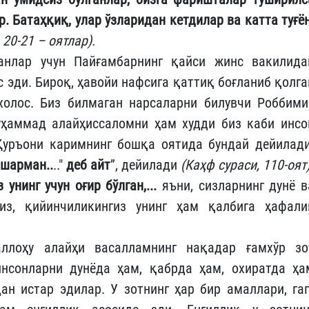
р. Батаҳқиқ, улар ўзларидан кетдилар ва катта туғён
 20-21 – оятлар).
ганлар учун Пайғамбарнинг қайси жинс вакилида
 эди. Бироқ, ҳавойи нафсига қаттиқ боғланиб қолга
холос. Биз билмаган нарсаларни билувчи Роббими
ҳаммад алайҳиссаломни ҳам худди биз каби инсо
Қуръони каримнинг бошқа оятида бундай дейилади
ашарман..
.."
деб айт
”, дейилади
(Каҳф сураси, 110-оят
унинг учун оғир бўлган,...
яъни, сизларнинг дунё в
из, қийинчиликингиз унинг ҳам қалбига ҳафали
ллоҳу алайҳи васалламнинг нақадар ғамхўр зо
инсонларни дунёда ҳам, қабрда ҳам, охиратда ҳа
н истар эдилар. У зотнинг ҳар бир амаллари, гап