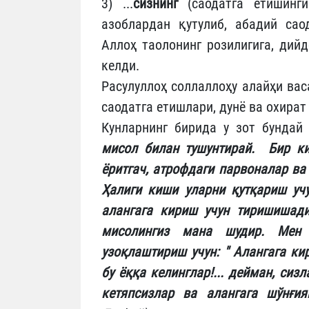
3) ...
сизнинг
(саодатга етишинги
азоблардан қутулиб, абадий саод
Аллоҳ таолонинг розилигига, дийд
келди.
Расулуллоҳ соллаллоҳу алайҳи ва
саодатга етишлари, дунё ва охира
Кунларнинг бирида у зот бундай
мисол билан тушунтирай. Бир ки
ёритгач, атрофдаги парвоналар ва
Ҳалиги киши уларни қутқариш уч
алангага кириш учун тиришишади
мисолингиз мана шудир. Мен 
узоқлаштириш учун: " Алангага кир
бу ёққа келинглар!... дейман, сиз
кетяпсизлар ва алангага шўнғия