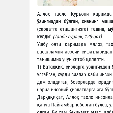
Аллоҳ таоло Қуръони каримда
ўзингиздан бўлган, сизнинг маша
(саодатга етишингизга)
ташна, мў
келди
”
(Тавба сураси, 128-оят).
Ушбу ояти каримада Аллоҳ тао
васалламни асосий сифатларидан 
танишимиз учун хитоб қиляпти.
1)
Батаҳқиқ, сизларга ўзингиздан б
улғайган, худди сизлар каби инсон
дам оладиган, бозорларда юрадиг
барча инсоний ҳислатларга эга бў
Дарҳақиқат, Аллоҳ таоло инсонла
қанча Пайғамбар юборган бўлса, у
олган. Бу ҳам беҳикмат эмас, ал