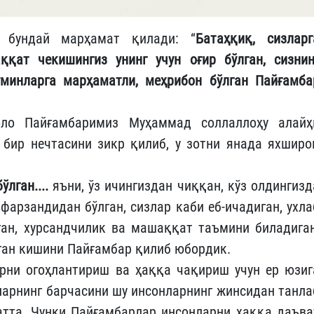
 бундай марҳамат қилади: “
Батаҳқиқ, сизларг
ққат чекишингиз унинг учун оғир бўлган, сизнин
минларга марҳаматли, меҳрибон бўлган Пайғамба
ло Пайғамбаримиз Муҳаммад соллаллоҳу алайҳ
бир нечтасини зикр қилиб, у зотни янада яхширо
ўлган....
яъни, ўз ичингиздан чиққан, кўз олдингизд
 фарзандидан бўлган, сизлар каби еб-ичадиган, ухла
ан, хурсандчилик ва машаққат таъмини биладиган
лган кишини Пайғамбар қилиб юбордик.
рни огоҳлантириш ва ҳаққа чақириш учун ер юзиг
ларнинг барчасини шу инсонларнинг жинсидан танла
батта. Чунки Пайғамбарлар инсонларни ҳаққа даъва