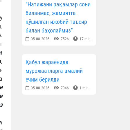
г
“Натижани рақамлар сони
биланмас, жамиятга
у
қўшилган ижобий таъсир
.
билан баҳолаймиз”
.
05.08.2026
7526
17 min.
г
н
,
Қабул жараёнида
-
мурожаатларга амалий
а
ечим берилди
и
05.08.2026
7046
1 min.
м
з
у