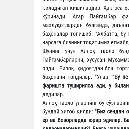
қиладиган кишилардир. Ҳақ эса ҳ
кўринади. Агар Пайғамбар ф
махлуқотлардан бўлганда, даъва
баҳоналар топишиб: “Албатта, бу
нарсага бизнинг тоқатимиз етмайд
Шунинг учун Аллоҳ таоло бун
Пайғамбарларни, хусусан Муҳамм
олди. Бироқ, ҳидоятдан бош торт
баҳонани топдилар. “Улар: “
Бу не
фаришта туширилса эди, у билан
дедилар.
Аллоҳ таоло уларнинг бу сўзлари
бундай хитоб қилди: “
Биз сендан 
ер ва бозорларда юрар эдилар. Б
қиласизлармикин?! Бизга учрашда