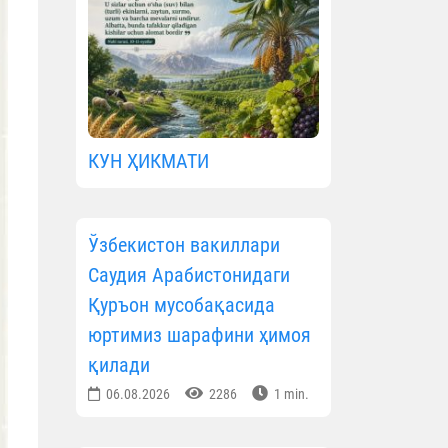
КУН ҲИКМАТИ
Ўзбекистон вакиллари
Саудия Арабистонидаги
Қуръон мусобақасида
юртимиз шарафини ҳимоя
қилади
06.08.2026
2286
1 min.