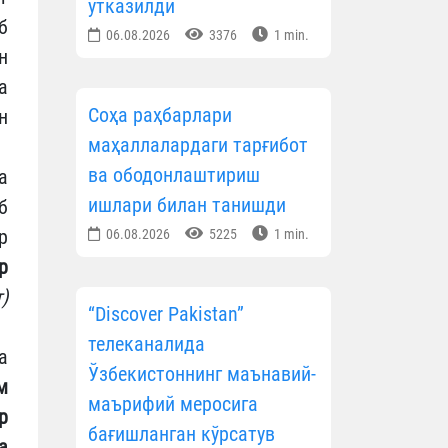
ўтказилди
б
06.08.2026
3376
1 min.
н
а
Соҳа раҳбарлари
н
маҳаллалардаги тарғибот
ва ободонлаштириш
а
ишлари билан танишди
б
р
06.08.2026
5225
1 min.
р
)
“Discover Pakistan”
телеканалида
а
Ўзбекистоннинг маънавий-
м
маърифий меросига
р
бағишланган кўрсатув
а