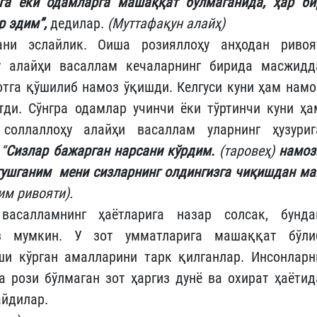
га ёки одамларга машаққат бўлмаганида, ҳар би
 эдим”,
дедилар.
(Муттафақун алайҳ)
ани эслайлик. Оиша розияллоҳу анҳодан ривоя
ҳу алайҳи васаллам кечаларнинг бирида масжидд
отга қўшилиб намоз ўқишди. Келгуси куни ҳам намо
тди. Сўнгра одамлар учинчи ёки тўртинчи куни ҳа
соллаллоҳу алайҳи васаллам уларнинг ҳузуриг
:
“
Сизлар бажарган нарсани кўрдим.
(таровеҳ)
намоз
тушганим мени сизларнинг олдингизга чиқишдан ма
м ривояти).
васалламнинг ҳаётларига назар солсак, бунда
из мумкин. У зот умматларига машаққат бўли
ши кўрган амалларини тарк қилганлар. Инсонларн
 рози бўлмаган зот ҳаргиз дунё ва охират ҳаётид
айдилар.