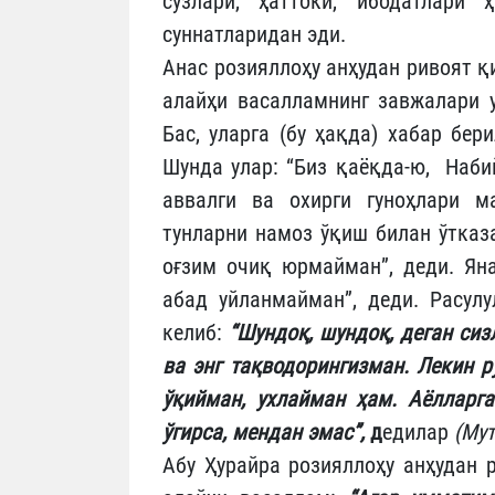
сўзлари, ҳаттоки, ибодатлари 
суннатларидан эди.
Анас розияллоҳу анҳудан ривоят қ
алайҳи васалламнинг завжалари у
Бас, уларга (бу ҳақда) хабар бер
Шунда улар: “Биз қаёқда-ю, Наби
аввалги ва охирги гуноҳлари м
тунларни намоз ўқиш билан ўтказа
оғзим очиқ юрмайман”, деди. Яна
абад уйланмайман”, деди. Расулу
келиб:
“Шундоқ, шундоқ, деган сиз
ва энг тақводорингизман. Лекин р
ўқийман, ухлайман ҳам. Аёлларг
ўгирса, мендан эмас”,
д
едилар
(Мут
Абу Ҳурайра розияллоҳу анҳудан 