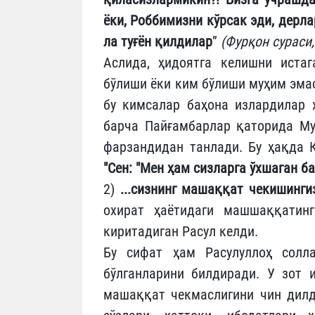
ёки, Роббимизни кўрсак эди, дерла
ла туғён қилдилар
”
(Фурқон сураси,
Аслида, ҳидоятга келишни иста
бўлиши ёки ким бўлиши муҳим эмас
бу кимсалар баҳона излардилар 
барча Пайғамбарлар қаторида Му
фарзандидан танлади. Бу ҳақда 
"Сен: "Мен ҳам сизларга ўхшаган б
2)
...сизнинг машаққат чекишингиз 
охират ҳаётидаги машшаққатинг
киритадиган Расул келди.
Бу сифат ҳам Расулуллоҳ солла
бўлганларини билдиради. У зот 
машаққат чекмаслигини чин дилда