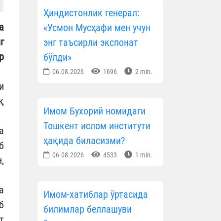
Ҳиндистонлик генерал:
а
«Усмон Мусҳафи мен учун
г
энг таъсирли экспонат
р
бўлди»
06.08.2026
1696
2 min.
и
қ
Имом Бухорий номидаги
Тошкент ислом институти
а
ҳақида биласизми?
б
06.08.2026
4533
1 min.
,
а
Имом-хатиблар ўртасида
б
билимлар беллашуви
т