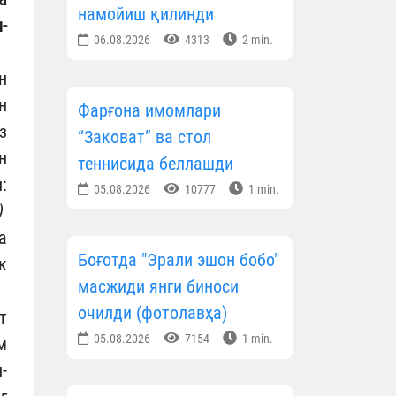
намойиш қилинди
-
06.08.2026
4313
2 min.
н
н
Фарғона имомлари
з
“Заковат” ва стол
н
теннисида беллашди
:
05.08.2026
10777
1 min.
)
а
Боғотда "Эрали эшон бобо"
к
масжиди янги биноси
очилди (фотолавҳа)
т
05.08.2026
7154
1 min.
м
-