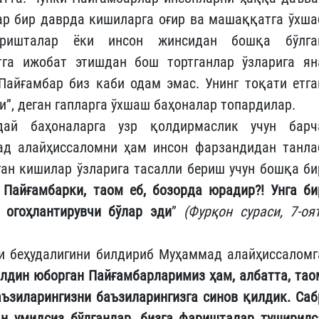
ар бир даврда кишиларга оғир ва машаққатга ўхша
аришталар ёки инсон жинсидан бошқа бўлга
тга ижобат этишдан бош тортганлар ўзларига ян
 Пайғамбар биз каби одам эмас. Унинг тоқати етга
и”, деган гапларга ўхшаш баҳоналар топардилар.
дай баҳоналарга узр қолдирмаслик учун барч
ад алайҳиссаломни ҳам инсон фарзандидан танла
ган кишилар ўзларига тасалли бериш учун бошқа би
 Пайғамбарки, таом еб, бозорда юрадир?! Унга би
 огоҳлантирувчи бўлар эди
”
(Фурқон сураси, 7-оят
ни беҳудалигини билдириб Муҳаммад алайҳиссаломг
олдин юборган Пайғамбарларимиз ҳам, албатта, тао
аъзиларингизни баъзиларингизга синов қилдик. Саб
н умидсиз бўлганлар, бизга фаришталар туширилс