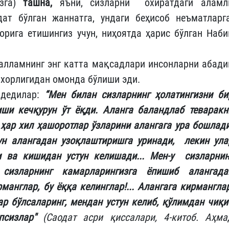
зга)
ташна,
яъни, сизларни охиратдаги аламл
ат бўлган жаннатга, ундаги беҳисоб неъматларга
орига етишингиз учун, ниҳоятда ҳарис бўлган Наби
салламнинг энг катта мақсадлари инсонларни абади
т хорлигидан омонда бўлиши эди.
 дедилар:
“Мен билан сизларнинг ҳолатингизни би
ши кечқурун ўт ёқди. Аланга баландлаб теваракн
 ҳар хил ҳашоротлар ўзларини алангага ура бошлади
ун алангадан узоқлаштиришга уринади, лекин ула
 ва кишидан устун келишади... Мен-у сизларнин
сизларнинг камарларингизга ёпишиб алангада
манглар, бу ёққа келинглар!... Алангага кирманглар
лар бўлсаларинг, мендан устун келиб, қўлимдан чиқи
псизлар"
(Саодат асри қиссалари, 4-китоб. Аҳма