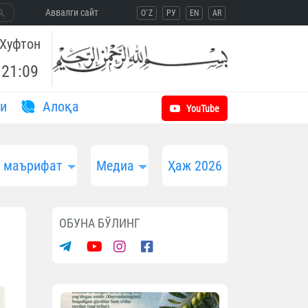
Aввалги сайт
O`Z
РУ
EN
AR
Хуфтон
21:09
и
Aлоқа
YouTube
и маърифат
Медиа
Ҳаж 2026
ОБУНА БЎЛИНГ