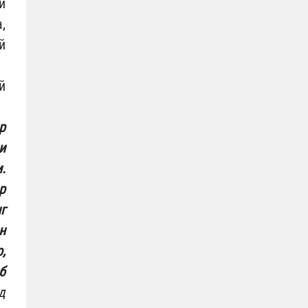
и
,
й
й
р
и
.
р
г
н
,
б
д