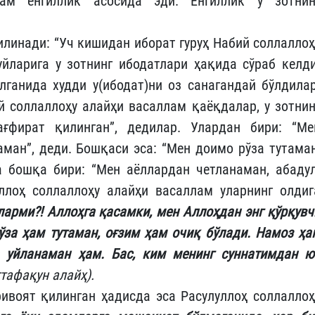
ҳам енгиллик асосида эди. Енгиллик у зотнин
илинади: “Уч кишидан иборат гуруҳ Набий соллаллоҳ
йларига у зотнинг ибодатлари ҳақида сўраб келди
илганида худди у(ибодат)ни оз санагандай бўлдилар
й соллаллоҳу алайҳи васаллам қаёқдалар, у зотнин
ағфират қилинган”, дедилар. Улардан бири: “Ме
ман”, деди. Бошқаси эса: “Мен доимо рўза тутаман
 бошқа бири: “Мен аёллардан четланаман, абадул
ллоҳ соллаллоҳу алайҳи васаллам уларнинг олдиг
ларми?! Аллоҳга қасамки, мен Аллоҳдан энг қўрқувч
ўза ҳам тутаман, оғзим ҳам очиқ бўлади. Намоз ҳа
а уйланаман ҳам. Бас, ким менинг суннатимдан ю
тафақун алайҳ).
ривоят қилинган ҳадисда эса Расулуллоҳ соллаллоҳ