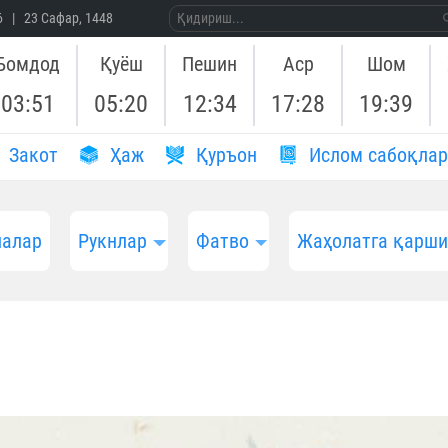
26 | 23 Сафар, 1448
Бомдод
Қуёш
Пешин
Аср
Шом
03:51
05:20
12:34
17:28
19:39
Закот
Ҳаж
Қуръон
Ислом сабоқлар
алар
Рукнлар
Фатво
Жаҳолатга қарш