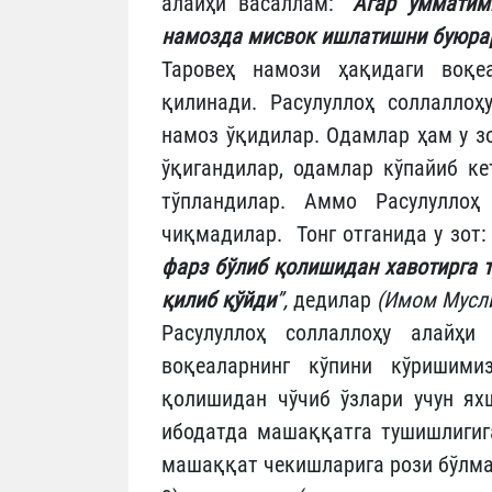
алайҳи васаллам:
“Агар умматим
намозда мисвок ишлатишни буюрар
Таровеҳ намози ҳақидаги воқе
қилинади. Расулуллоҳ соллалло
намоз ўқидилар. Одамлар ҳам у з
ўқигандилар, одамлар кўпайиб ке
тўпландилар. Аммо Расулуллоҳ 
чиқмадилар. Тонг отганида у зот
фарз бўлиб қолишидан хавотирга 
қилиб қўйди
”,
дедилар
(Имом Мусли
Расулуллоҳ соллаллоҳу алайҳи 
воқеаларнинг кўпини кўришим
қолишидан чўчиб ўзлари учун ях
ибодатда машаққатга тушишлигига
машаққат чекишларига рози бўлм